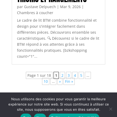
par
Gustave Delpuech
|
Mar 9, 2026
|
Chambres à coucher
Le cadre de lit BTM combine fonctionnalité et
design pour s'intégrer facilement dans
différentes pièces. Découvrons ensemble ses
caractéristiques. 🔍 Découvrez si le cadre de lit
BTM répond à vos attentes grâce à ses
fonctionnalités pratiques. [bzkshopping
count="1"...
Page 1 sur 18
1
2
3
4
5
…
10
…
»
Fin »
Nous utilisons des cookies pour vous garantir la meilleure
expérience sur notre site web. Si vous continuez à utiliser ce
site, nous supposerons que vous en êtes satisfait.
Tous droits réservés –
Mentions Légales
-
Plan de