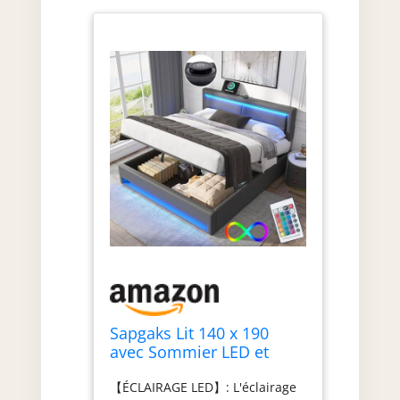
Sapgaks Lit 140 x 190
avec Sommier LED et
USB, Lit Coffre 140x190
【ÉCLAIRAGE LED】: L'éclairage
avec Rangement et Tete,