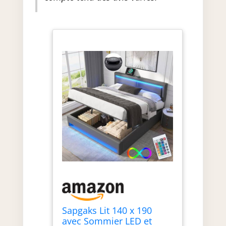
monter : les lits rembourrés
sont livrés avec des instructions
détaillées, des outils de
montage et des pièces
numérotées. Il est facile à
monter si vous suivez les
instructions. N'hésitez pas à
nous contacter si vous avez des
questions. Pour réduire le
risque de dommages, ce cadre
de lit est expédié en 2 cartons et
ceux-ci peuvent arriver à des
jours différents.
Sapgaks Lit 140 x 190
avec Sommier LED et