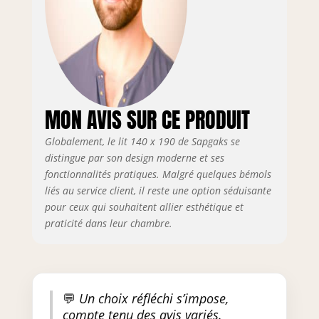
équipé d'un sommier à lattes
stable de 5 cm de large, qui
offre un excellent soutien et
stabilité et garantit que le
matelas est placé uniformément
et offre une expérience de
sommeil confortable. Ce design
MON AVIS SUR CE PRODUIT
peut prolonger efficacement la
durée de vie du lit et offre un
Globalement, le lit 140 x 190 de Sapgaks se
bon soutien, de sorte que les
distingue par son design moderne et ses
utilisateurs peuvent profiter
fonctionnalités pratiques. Malgré quelques bémols
d'un environnement de sommeil
liés au service client, il reste une option séduisante
confortable. 【Espace de
pour ceux qui souhaitent allier esthétique et
rangement】: L’espace de
praticité dans leur chambre.
rangement sous le lit offre un
espace de rangement
supplémentaire pour les
vêtements, la literie ou d’autres
objets et aide l’utilisateur à
💬
Un choix réfléchi s’impose,
garder sa chambre soignée et
compte tenu des avis variés.
organisée. Cadre de lit facile à