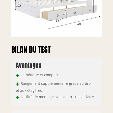
entretien
approfondi, il est
facile à
manipuler, ce qui
permet aux
utilisateurs
d'économiser
beaucoup de
BILAN DU TEST
temps et
d'énergie.
【Assemblage
Facile】Des
Avantages
instructions de
montage
+
Esthétique et compact
détaillées et des
+
Rangement supplémentaire grâce au tiroir
outils vous aident
à obtenir les
et aux étagères
meubles
+
Facilité de montage avec instructions claires
rapidement.
Attention: Le
produit sera livré