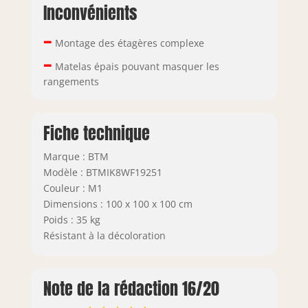
en 3 colis et
Inconvénients
pourrait ne pas
–
arriver en même
Montage des étagères complexe
temps. S'il vous
–
plaît, attendez
Matelas épais pouvant masquer les
avec patience.
rangements
Fiche technique
Marque : BTM
Modèle : BTMIK8WF19251
Couleur : M1
Dimensions : 100 x 100 x 100 cm
Poids : 35 kg
Résistant à la décoloration
Note de la rédaction 16/20