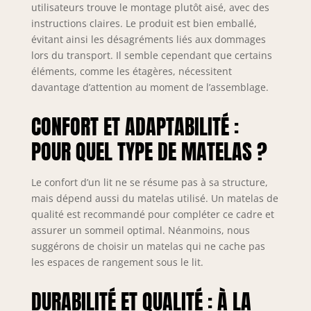
rangement
utilisateurs trouve le montage plutôt aisé, avec des
flexible pour les
instructions claires. Le produit est bien emballé,
livres, les jouets
évitant ainsi les désagréments liés aux dommages
ou d'autres objets
lors du transport. Il semble cependant que certains
personnels. La
éléments, comme les étagères, nécessitent
tête de lit est
davantage d’attention au moment de l’assemblage.
recouverte de
tissu velours et
CONFORT ET ADAPTABILITÉ :
d'un rembourrage
en éponge, et le
POUR QUEL TYPE DE MATELAS ?
dossier est doux
et comporte des
portes pliantes
Le confort d’un lit ne se résume pas à sa structure,
qui offrent
mais dépend aussi du matelas utilisé. Un matelas de
intimité et espace
qualité est recommandé pour compléter ce cadre et
de rangement.
assurer un sommeil optimal. Néanmoins, nous
【Haute Qualité】
suggérons de choisir un matelas qui ne cache pas
Ce cadre de lit est
les espaces de rangement sous le lit.
fabriqué en MDF
robuste et en bois
DURABILITÉ ET QUALITÉ : À LA
de pin, offrant