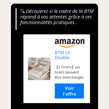
🔍
Découvrez si le cadre de lit BTM
répond à vos attentes grâce à ses
fonctionnalités pratiques.
BTM Lit
Double
140x200, Lit
【3 Tiroirs】Les
Adultes avec 3
tiroirs peuvent
Tiroirs pour 2
être interchangés
Personnes,
à gauche et à
Étagères
droite, et les
Ouvertes et
tiroirs sous le lit
Compartiment
sont équipés de
de Rangement
roulettes, qui
à Porte
peuvent être
Pliante, Cadre