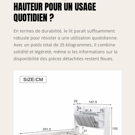
une structure
HAUTEUR POUR UN USAGE
durable et stable.
La finition laquée
QUOTIDIEN ?
blanche confère
au lit un aspect
En termes de durabilité, le lit paraît suffisamment
frais et moderne
robuste pour résister à une utilisation quotidienne.
qui s'intègre
Avec un poids total de 35 kilogrammes, il combine
parfaitement à
n'importe quel
solidité et légèreté, même si les informations sur la
style d'intérieur.
disponibilité des pièces détachées restent floues.
【Facile à
Entretenir】Ce lit
plateforme
2personnes a une
structure simple,
l'entretien et le
nettoyage
deviennent
faciles. Qu'il
s'agisse d'un
nettoyage
quotidien ou d'un