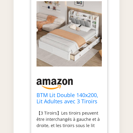
meubles rapidement. Attention:
Le produit sera livré en 3 colis et
pourrait ne pas arriver en
même temps. S'il vous plaît,
attendez avec patience.
BTM Lit Double 140x200,
Lit Adultes avec 3 Tiroirs
pour 2 Personnes,
【3 Tiroirs】Les tiroirs peuvent
Étagères Ouvertes et
être interchangés à gauche et à
Compartiment de
droite, et les tiroirs sous le lit
Rangement à Porte
sont équipés de roulettes, qui
Pliante, Cadre de Lit avec