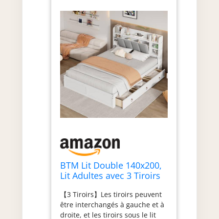
BTM Lit Double 140x200,
Lit Adultes avec 3 Tiroirs
pour 2 Personnes,
【3 Tiroirs】Les tiroirs peuvent
Étagères Ouvertes et
être interchangés à gauche et à
Compartiment de
droite, et les tiroirs sous le lit
Rangement à Porte