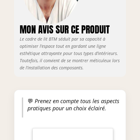
Ce cadre de lit est fabriqué en
MDF robuste et en bois de pin,
offrant une structure durable et
stable. La finition laquée
MON AVIS SUR CE PRODUIT
blanche confère au lit un aspect
frais et moderne qui s'intègre
Le cadre de lit BTM séduit par sa capacité à
parfaitement à n'importe quel
optimiser l’espace tout en gardant une ligne
style d'intérieur. 【Facile à
esthétique attrayante pour tous types d’intérieurs.
Entretenir】Ce lit plateforme
Toutefois, il convient de se montrer méticuleux lors
2personnes a une structure
simple, l'entretien et le
de l’installation des composants.
nettoyage deviennent faciles.
Qu'il s'agisse d'un nettoyage
quotidien ou d'un entretien
approfondi, il est facile à
💬
Prenez en compte tous les aspects
manipuler, ce qui permet aux
utilisateurs d'économiser
pratiques pour un choix éclairé.
beaucoup de temps et
d'énergie. 【Assemblage
Facile】Des instructions de
montage détaillées et des outils
vous aident à obtenir les