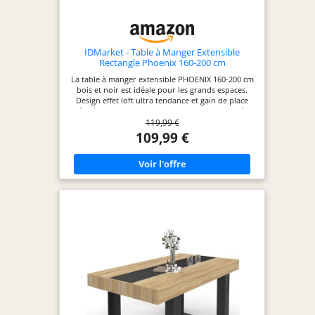
entretenir, tandis
que le plateau est
en métal.
LIVRAISON : Table
IDMarket - Table à Manger Extensible
de salle à manger,
Rectangle Phoenix 160-200 cm
instructions de
La table à manger extensible PHOENIX 160-200 cm
montage, matériel
bois et noir est idéale pour les grands espaces.
Design effet loft ultra tendance et gain de place
de montage.
grâce à sa fonction extensible ! Avec sa capacité 4-
119,99 €
8 places, vous pourrez accueillir vos convives pour
partager de bons moments. Aspect cossu grâce à
109,99 €
son épais plateau aux hauts rebords et ses larges
pieds (10 x 1,5 cm). Structure à l'aspect massif et
robuste : stabilité et qualité garanties.