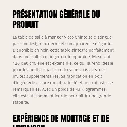
estrade et
PRÉSENTATION GÉNÉRALE DU
constitue un
meuble pratique
PRODUIT
pour la salle à
manger.
DIMENSIONS : la
La table de salle à manger Vicco Chinto se distingue
table de cuisine a
par son design moderne et son apparence élégante.
une profondeur de
Disponible en noir, cette table s’intègre parfaitement
80 cm, une largeur
dans une salle à manger contemporaine. Mesurant
de 120 - 160 cm et
120 x 80 cm, elle est extensible, ce qui la rend idéale
une hauteur de 76
pour les petits espaces ou lorsque vous avez des
cm. Toutes les
invités supplémentaires. Sa fabrication en bois
dimensions
d’ingénierie assure une durabilité et une robustesse
détaillées sont
indiquées sur les
remarquables. Avec un poids de 43 kilogrammes,
photos. MATÉRIAU
elle est suffisamment lourde pour offrir une grande
: la table de salle à
stabilité.
manger est en
MDF facile à
EXPÉRIENCE DE MONTAGE ET DE
entretenir, tandis
que le plateau est