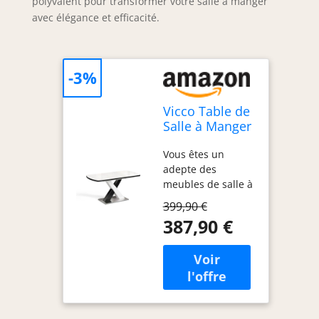
polyvalent pour transformer votre salle à manger
avec élégance et efficacité.
-3%
Vicco Table de
Salle à Manger
Chinto,
Vous êtes un
Noir/Blanc,
adepte des
120-160 x 80
meubles de salle à
cm
manger élégants ?
399,90 €
Notre nouvelle
387,90 €
table Chinto est le
choix parfait pour
votre intérieur ! La
table de salle à
manger extensible
dispose d'un pied
en X posé sur une