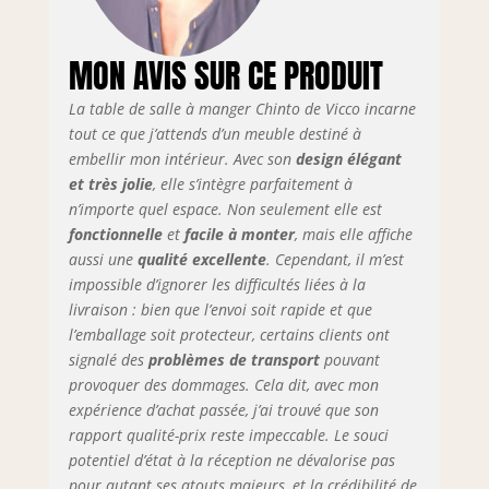
indiquées sur les
photos. MATÉRIAU
MON AVIS SUR CE PRODUIT
: la table de salle à
manger est en
MDF facile à
La table de salle à manger Chinto de Vicco incarne
entretenir, tandis
tout ce que j’attends d’un meuble destiné à
que le plateau est
embellir mon intérieur. Avec son
design élégant
en métal.
et très jolie
, elle s’intègre parfaitement à
LIVRAISON : Table
n’importe quel espace. Non seulement elle est
de salle à manger,
fonctionnelle
et
facile à monter
, mais elle affiche
instructions de
aussi une
qualité excellente
. Cependant, il m’est
montage, matériel
impossible d’ignorer les difficultés liées à la
de montage.
livraison : bien que l’envoi soit rapide et que
l’emballage soit protecteur, certains clients ont
signalé des
problèmes de transport
pouvant
provoquer des dommages. Cela dit, avec mon
expérience d’achat passée, j’ai trouvé que son
rapport qualité-prix reste impeccable. Le souci
potentiel d’état à la réception ne dévalorise pas
pour autant ses atouts majeurs, et la crédibilité de