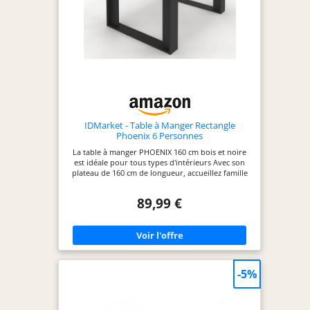
IDMarket - Table à Manger Rectangle
Phoenix 6 Personnes
La table à manger PHOENIX 160 cm bois et noire
est idéale pour tous types d'intérieurs Avec son
plateau de 160 cm de longueur, accueillez famille
et amis ! Aspect cossu grâce à son épais plateau
aux hauts rebords et ses larges pieds (10x1,5 cm)
89,99 €
Design effet loft ultra tendance avec bande
centrale noire mate Avec sa capacité d'accueil de 6
personnes, vous partagerez de bons moments
avec vos convives
-5%