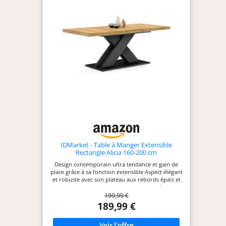
IDMarket - Table à Manger Extensible
Rectangle Alicia 160-200 cm
Design contemporain ultra tendance et gain de
place grâce à sa fonction extensible Aspect élégant
et robuste avec son plateau aux rebords épais et
son grand pied central Avec sa capacité 6-10
199,99 €
personnes, vous pourrez partager de bons
moments en famille ou entre amis Fonctionnelle,
189,99 €
vous pourrez ranger discrètement la rallonge sous
le plateau Dimensions totales : L.160/200 x 90 x 75
cm / Structure en panneaux de particules de bois