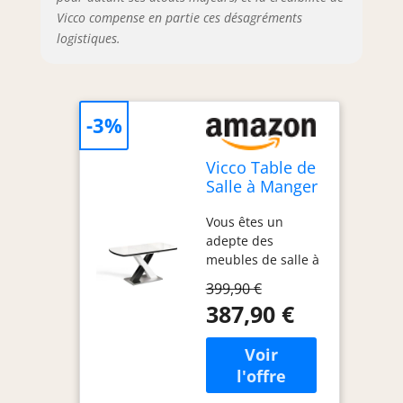
Vicco compense en partie ces désagréments
logistiques.
-3%
Vicco Table de
Salle à Manger
Chinto,
Vous êtes un
Noir/Blanc,
adepte des
120-160 x 80
meubles de salle à
cm
manger élégants ?
399,90 €
Notre nouvelle
387,90 €
table Chinto est le
choix parfait pour
votre intérieur ! La
table de salle à
manger extensible