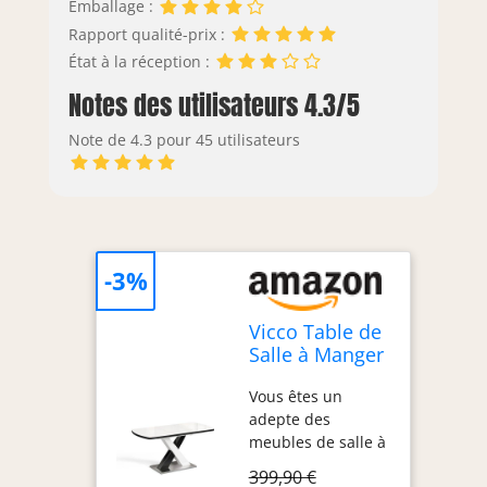
Emballage :
Rapport qualité-prix :
État à la réception :
Notes des utilisateurs 4.3/5
Note de 4.3 pour 45 utilisateurs
-3%
Vicco Table de
Salle à Manger
Chinto,
Vous êtes un
Noir/Blanc,
adepte des
120-160 x 80
meubles de salle à
cm
manger élégants ?
399,90 €