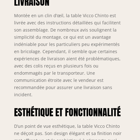
LIVRAISON
en métal.
LIVRAISON : Table
Montée en un clin d’œil, la table Vicco Chinto est
de salle à manger,
livrée avec des instructions détaillées qui facilitent
instructions de
son assemblage. De nombreux avis soulignent la
montage, matériel
de montage.
simplicité du montage, ce qui est un avantage
indéniable pour les particuliers peu expérimentés
en bricolage. Cependant, il semble que certaines
expériences de livraison aient été problématiques,
avec des colis reçus en plusieurs fois ou
endommagés par le transporteur. Une
communication étroite avec le vendeur est
recommandée pour assurer une livraison sans
incident.
ESTHÉTIQUE ET FONCTIONNALITÉ
D’un point de vue esthétique, la table Vicco Chinto
ne déçoit pas. Son design élégant et sa finition noir