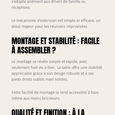
s’adapte aisément aux dîners de famille ou
sensation
réceptions.
naturelle Ce
produit est livré
démonté, mais il
Le mécanisme d’extension est simple et efficace, un
est facile à
atout majeur pour les réunions improvisées.
assembler avec
les instructions de
MONTAGE ET STABILITÉ : FACILE
montage visuelles,
le jeu de vis et
À ASSEMBLER ?
une clé Allen ; le
temps de
Le montage se révèle simple et rapide, avec
montage estimé
est de 30 minutes
seulement huit vis à fixer. La table offre une stabilité
Dimensions (l x H
appréciable grâce à son design robuste et à ses
x P) : 180 x 75 x 90
pieds droits subtils mais solides.
cm | avec plateau
extensible : l 219 x
Cette facilité de montage la rend accessible à tous,
H 75 x P : 90 cm |
même aux moins bricoleurs.
pour 10
personnes |
QUALITÉ ET FINITION : À LA
Hauteur du bord