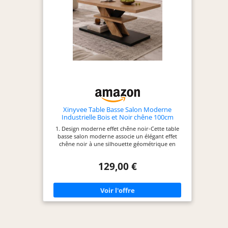
Xinyvee Table Basse Salon Moderne
Industrielle Bois et Noir chêne 100cm
1. Design moderne effet chêne noir-Cette table
basse salon moderne associe un élégant effet
chêne noir à une silhouette géométrique en
design Z. Son style sobre et contemporain
s’intègre facilement dans un salon moderne,
129,00 €
industriel ou minimaliste, devant un canapé ou au
centre de la pièce. 2. Table basse rectangulaire
avec grand plateau-Avec ses dimensions d’environ
100 x 50 x 45 cm, cette table basse rectangulaire
offre une surface pratique pour poser boissons,
collations, livres, décoration, ordinateur portable
ou objets du quotidien. Une taille idéale comme
table de salon pour canapé. 3. Étagère ouverte