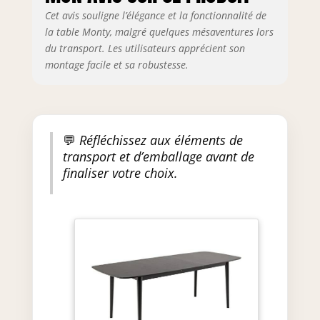
Hauteur du bord inférieur de la
Cet avis souligne l’élégance et la fonctionnalité de
table : 64 cm | Épaisseur du
la table Monty, malgré quelques mésaventures lors
plateau : 1,8 cm | Max. Charge
du transport. Les utilisateurs apprécient son
maximale : 100 kg
montage facile et sa robustesse.
💬
Réfléchissez aux éléments de
transport et d’emballage avant de
finaliser votre choix.