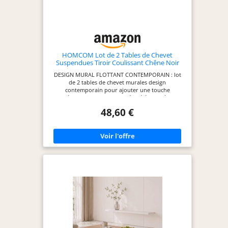
HOMCOM Lot de 2 Tables de Chevet
Suspendues Tiroir Coulissant Chêne Noir
DESIGN MURAL FLOTTANT CONTEMPORAIN : lot
de 2 tables de chevet murales design
contemporain pour ajouter une touche
supplémentaire de modernité et élégance à votre
chambre - Jolies tables de nuit bicolores noir
48,60 €
aspect chêne clair avec veinage LOT DE 2 TABLES
DE CHEVET : Ensemble de deux tables de nuit idéal
pour aménager votre chambre avec style TRIPLE
ESPACE DE RANGEMENT : tables de chevet
composées d'un plateau, d'un tiroir coulissant et
d'une étagère OPTIMISATION DE VOTRE ESPACE :
tables de chevet murales flottantes qui
optimiseront votre espace libre disponible au sol
et vous faciliteront son entretien MONTAGE
FACILE ET RAPIDE : notice d'assemblage illustrée
fournie - Conception, fabrication de qualité en
panneaux de particules robustes : uitilisation
pérenne en toute commodité