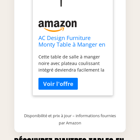
AC Design Furniture
Monty Table à Manger en
chêne Noir H 75 x l 219 x
Cette table de salle à manger
P 90 cm
noire avec plateau coulissant
intégré deviendra facilement la
pièce maîtresse de toute salle à
manger car elle est une solution
élégante et pratique au
quotidien Pour allonger le
plateau de la table, il suffit de
tirer la table sur le côté comme
indiqué sur l'image et de
Disponibilité et prix à jour – informations fournies
soulever le plateau coulissant
par Amazon
par le centre - voilà, c'est si
facile et sans effort La forme