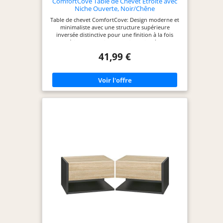
ComfortCove Table de Chevet Étroite avec
Niche Ouverte, Noir/Chêne
Table de chevet ComfortCove: Design moderne et
minimaliste avec une structure supérieure
inversée distinctive pour une finition à la fois
esthétique et pratique Configuration à deux
étagères: Étagère supérieure ouverte pour les
41,99 €
objets du quotidien et étagère intérieure dans le
compartiment fermé pour un rangement organisé
et discret Étagère supérieure facile d’accès: La
partie supérieure surélevée permet de poser et
d’atteindre facilement des objets tels que
téléphone, lunettes ou réveil Solution compacte et
fonctionnelle: Structure peu encombrante idéale
pour les chambres, chambres d’amis ou petits
espaces Dimensions & Finition: H: 68 cm x L: 30.5
cm x P: 20 cm, Couleur: Noir/ Chêne