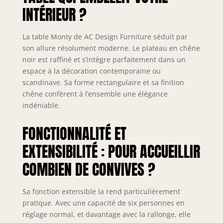
INTÉRIEUR ?
tirer la table sur le
côté comme
indiqué sur
La table Monty de AC Design Furniture séduit par
l'image et de
son allure résolument moderne. Le plateau en chêne
soulever le
noir est raffiné et s’intègre parfaitement dans un
plateau coulissant
espace à la décoration contemporaine ou
par le centre -
voilà, c'est si facile
scandinave. Sa forme rectangulaire et sa finition
et sans effort La
chêne confèrent à l’ensemble une élégance
forme
indéniable.
rectangulaire avec
des bords
FONCTIONNALITÉ ET
arrondis et le
caractère mince
EXTENSIBILITÉ : POUR ACCUEILLIR
donnent à la table
COMBIEN DE CONVIVES ?
un aspect
accueillant, tandis
que le grain du
Sa fonction extensible la rend particulièrement
bois du placage
pratique. Avec une capacité de six personnes en
de chêne noir
réglage normal, et davantage avec la rallonge, elle
donne une