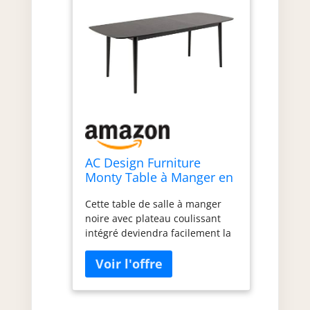
AC Design Furniture
Monty Table à Manger en
chêne Noir H 75 x l 219 x
Cette table de salle à manger
P 90 cm
noire avec plateau coulissant
intégré deviendra facilement la
pièce maîtresse de toute salle à
manger car elle est une solution
élégante et pratique au
quotidien Pour allonger le
plateau de la table, il suffit de