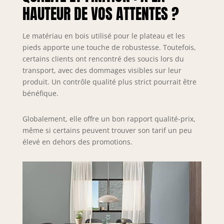
inférieur de la
HAUTEUR DE VOS ATTENTES ?
table : 64 cm |
Épaisseur du
plateau : 1,8 cm |
Le matériau en bois utilisé pour le plateau et les
Max. Charge
pieds apporte une touche de robustesse. Toutefois,
maximale : 100 kg
certains clients ont rencontré des soucis lors du
transport, avec des dommages visibles sur leur
produit. Un contrôle qualité plus strict pourrait être
bénéfique.
Globalement, elle offre un bon rapport qualité-prix,
même si certains peuvent trouver son tarif un peu
élevé en dehors des promotions.