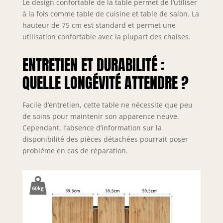
Le design confortable de la table permet de l’utiliser
également la
à la fois comme table de cuisine et table de salon. La
stabilité et la
hauteur de 75 cm est standard et permet une
durabilité de la
utilisation confortable avec la plupart des chaises.
table. Il y a 4
boutons de
ENTRETIEN ET DURABILITÉ :
réglage au bas de
la table pour
QUELLE LONGÉVITÉ ATTENDRE ?
s'adapter aux sols
irréguliers, éviter
les secousses et
Facile d’entretien, cette table ne nécessite que peu
les basculements
de soins pour maintenir son apparence neuve.
et garantir une
Cependant, l’absence d’information sur la
utilisation sûre.
disponibilité des pièces détachées pourrait poser
【Garantie de
problème en cas de réparation.
sécurité】La tige
télescopique de
cette table est en
fer solide et lisse,
qui est
extrêmement
stable et durable,