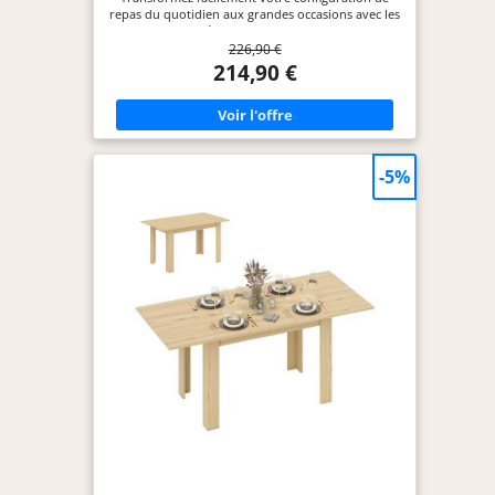
repas du quotidien aux grandes occasions avec les
rallonges cachées sous le plateau. Les espaces
226,90 €
restreints deviennent le théâtre de belles
surprises. POUR 6–8 PERSONNES : Extensible,
214,90 €
cette table à manger extensible d'un cercle de 110
cm pour six personnes à une forme ovale de 150 x
110 cm qui peut accueillir huit personnes
aisément, parfaite pour des dîners familiaux ou
des célébrations. ROBUSTE ET STABLE : Dotée d'un
cadre en MDF solide et d'une base de piédestal
-5%
large, cette table de cuisine garantit une stabilité
accrue au quotidien - oubliez les bols instables et
les verres qui chancellent, place à la sérénité des
repas et aux échanges fluides. ESTHÉTIQUE
CHALEUREUSE DE FERME : Avec son plateau en
bois à l'aspect naturel et sa base cylindrique flûtée,
cette table de salle à manger injecte un charme
rustique dans votre décoration. Son style
authentique de ferme rend chaque repas plus
chaleureux et convivial. POLYVALENT : Bien plus
qu'une table de salle à manger, ce modèle rond
s'adapte à tous les aspects de votre vie, que ce soit
pour partager un repas, travailler, organiser une
soirée jeux ou simplement prendre un café entre
amis. Une table, une multitude de possibilités.