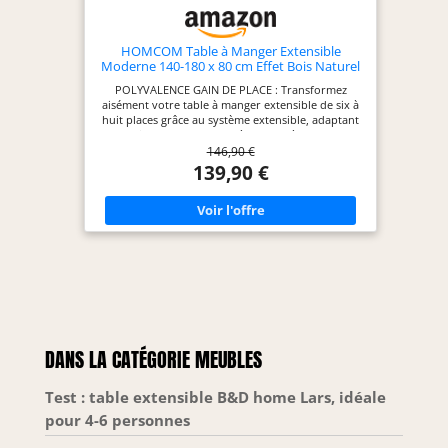
HOMCOM Table à Manger Extensible
Moderne 140-180 x 80 cm Effet Bois Naturel
POLYVALENCE GAIN DE PLACE : Transformez
aisément votre table à manger extensible de six à
huit places grâce au système extensible, adaptant
parfaitement votre salle à manger à toutes les
146,90 €
occasions. SYSTÈME D'EXTENSION LISSE : Grâce aux
rails en acier, étendez ou repliez la table de cuisine
139,90 €
sans effort, pour une salle à manger toujours
flexible et impeccable. STYLE MODERNE NATUREL :
Dotée d'une finition effet bois naturel, cette table à
manger extensible sublime votre décor et apporte
une touche de chaleur et d'élégance
contemporaine à vos repas quotidiens. SOLIDE ET
STABLE : Fabriquée en MDF robuste avec un
revêtement en mélamine, cette table de cuisine est
non seulement facile à entretenir mais aussi
résistante aux rayures, garantissant solidité et
stabilité pour vos repas. SPÉCIFICATIONS :
Dimensions totales : 180L x 80l x 75H cm. Charge
DANS LA CATÉGORIE MEUBLES
max. recommandée : 50 kg. Montage nécessaire.
Test : table extensible B&D home Lars, idéale
pour 4-6 personnes