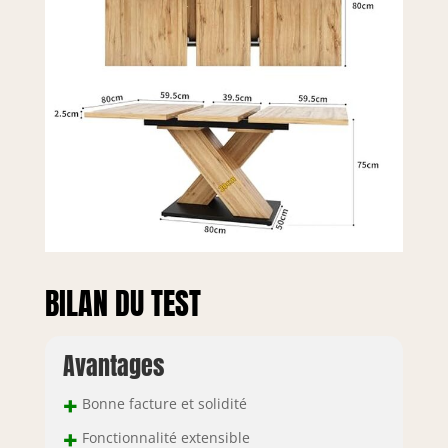
et dispose d'un
interrupteur
coulissant sûr,
rendant la table
télescopique plus
sûre. 【Facile à
entretenir】La
surface du MDF
est très lisse et
peut être
maintenue propre
en l'essuyant
simplement. Cette
méthode de
BILAN DU TEST
nettoyage facile
vous permet
d’économiser du
Avantages
temps et de
l’énergie, rendant
+
Bonne facture et solidité
les repas plus
agréables.
+
Fonctionnalité extensible