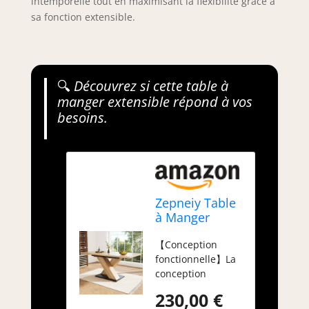
intemporelle tout en maximisant la flexibilité grâce à
sa fonction extensible.
🔍
Découvrez si cette table à
manger extensible répond à vos
besoins.
Zepneiy Table
à Manger
Extensible
【Conception
(119-
fonctionnelle】La
158,5×80×75
conception
cm), adaptée
unique et la
aux Tables de
230,00 €
polyvalence de la
Cuisine et de