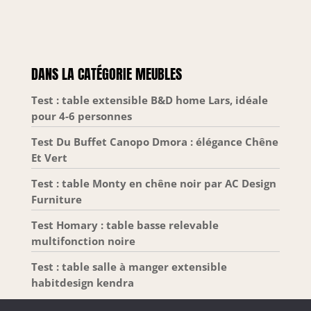
rayures. Ce revêtement assure une longévité
exceptionnelle et préserve l'esthétique du meuble
au quotidien. 【Pieds en Pin】Les pieds centraux
en bois massif assurent une excellente stabilité et
une hauteur de 12 cm. Cette surélévation facilite
l'entretien du sol et maintient la pièce ordonnée
sans effort. 【Usage Polyvalent】Ce buffet
DANS LA CATÉGORIE MEUBLES
s'adapte idéalement au salon, à la salle à manger
ou à l'entrée. Son design élégant et fonctionnel en
fait un choix parfait pour compléter votre
Test : table extensible B&D home Lars, idéale
décoration.
pour 4-6 personnes
Test Du Buffet Canopo Dmora : élégance Chêne
Et Vert
Test : table Monty en chêne noir par AC Design
Furniture
Test Homary : table basse relevable
multifonction noire
Test : table salle à manger extensible
habitdesign kendra