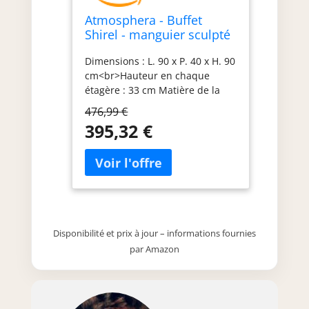
Atmosphera - Buffet
Shirel - manguier sculpté
Dimensions : L. 90 x P. 40 x H. 90
cm<br>Hauteur en chaque
étagère : 33 cm Matière de la
structure : MDF - Panneau de
476,99 €
fibres de bois, Manguier
395,32 €
Hauteur entre chaque étagère :
33 cm Designer : Le conseil de
Pauline, notre chef de produits
Texte designer : Le buffet bas
accentue le sentiment de grand
espace, il est à privilégier pour
les petites hauteurs de plafond.
Disponibilité et prix à jour – informations fournies
par Amazon