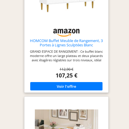
HOMCOM Buffet Meuble de Rangement, 3
Portes à Lignes Sculptées Blanc
GRAND ESPACE DE RANGEMENT : Ce buffet blanc
moderne offre un large plateau et deux placards
avec étagères réglables sur trois niveaux, idéal
pour organiser vaisselle, livres ou accessoires
112,90 €
dans le salon STYLE MODERNE ET RAFFINÉ : Ce
buffet de cuisine séduit par ses pieds et boutons
107,25 €
dorés, ainsi que ses portes sculptées, ajoutant une
touche d'élégance à tout intérieur contemporain
POLYVALENCE D'UTILISATION : Utilisez ce buffet
pour ranger vos essentiels de salle à manger,
exposer des objets déco ou installer une TV
jusqu'à 50 pouces, parfait pour toute pièce de la
maison SÉCURITÉ ET STABILITÉ RENFORCÉES : Ce
buffet de salle à manger est équipé d'un système
anti-basculement, de pieds antidérapants et de
cinq pieds en acier, assurant stabilité et sécurité
au quotidien INFORMATIONS SUR LE BUFFET DE
CUISINE : Dimensions totales : 107l x 35P x 77H cm