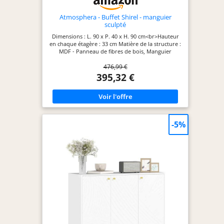
Atmosphera - Buffet Shirel - manguier
sculpté
Dimensions : L. 90 x P. 40 x H. 90 cm<br>Hauteur
en chaque étagère : 33 cm Matière de la structure :
MDF - Panneau de fibres de bois, Manguier
Hauteur entre chaque étagère : 33 cm Designer :
476,99 €
Le conseil de Pauline, notre chef de produits Texte
designer : Le buffet bas accentue le sentiment de
395,32 €
grand espace, il est à privilégier pour les petites
hauteurs de plafond.
-5%