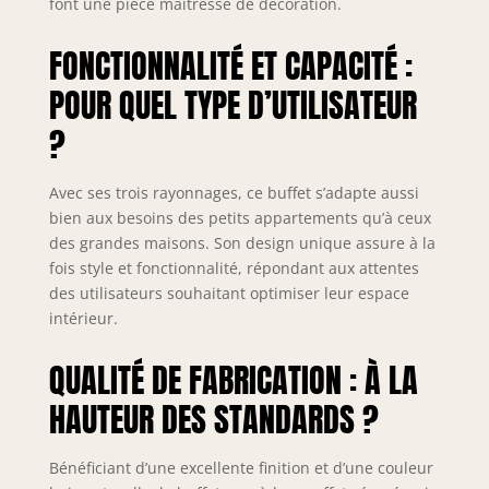
font une pièce maîtresse de décoration.
FONCTIONNALITÉ ET CAPACITÉ :
POUR QUEL TYPE D’UTILISATEUR
?
Avec ses trois rayonnages, ce buffet s’adapte aussi
bien aux besoins des petits appartements qu’à ceux
des grandes maisons. Son design unique assure à la
fois style et fonctionnalité, répondant aux attentes
des utilisateurs souhaitant optimiser leur espace
intérieur.
QUALITÉ DE FABRICATION : À LA
HAUTEUR DES STANDARDS ?
Bénéficiant d’une excellente finition et d’une couleur