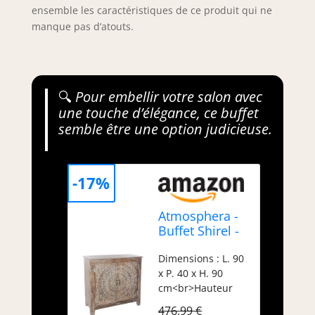
ensemble les caractéristiques de ce produit qui ne
manque pas d’atouts.
🔍
Pour embellir votre salon avec
une touche d’élégance, ce buffet
semble être une option judicieuse.
-17%
Atmosphera -
Buffet Shirel -
manguier
Dimensions : L. 90
sculpté
x P. 40 x H. 90
cm<br>Hauteur
en chaque
476,99 €