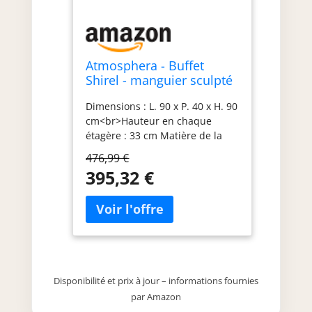
Atmosphera - Buffet
Shirel - manguier sculpté
Dimensions : L. 90 x P. 40 x H. 90
cm<br>Hauteur en chaque
étagère : 33 cm Matière de la
structure : MDF - Panneau de
476,99 €
fibres de bois, Manguier
395,32 €
Hauteur entre chaque étagère :
33 cm Designer : Le conseil de
Pauline, notre chef de produits
Texte designer : Le buffet bas
accentue le sentiment de grand
espace, il est à privilégier pour
les petites hauteurs de plafond.
Disponibilité et prix à jour – informations fournies
par Amazon