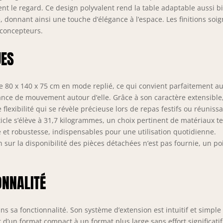
nt le regard. Ce design polyvalent rend la table adaptable aussi b
 donnant ainsi une touche d’élégance à l’espace. Les finitions soi
 concepteurs.
UES
 80 x 140 x 75 cm en mode replié, ce qui convient parfaitement a
ance de mouvement autour d’elle. Grâce à son caractère extensible
 flexibilité qui se révèle précieuse lors de repas festifs ou réuniss
icle s’élève à 31,7 kilogrammes, un choix pertinent de matériaux te
té et robustesse, indispensables pour une utilisation quotidienne.
n sur la disponibilité des pièces détachées n’est pas fournie, un po
ONNALITÉ
s sa fonctionnalité. Son système d’extension est intuitif et simple
 d’un format compact à un format plus large sans effort significatif