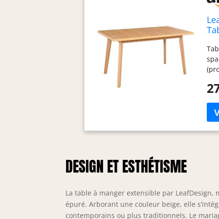
Le
Ta
boi
Tab
Po
spa
(pr
pas
27
ens
de 
sta
peu
la 
Le 
et 
DESIGN ET ESTHÉTISME
vou
pro
mat
iss
La table à manger extensible par LeafDesign
épuré. Arborant une couleur beige, elle s’intèg
contemporains ou plus traditionnels. Le mariage