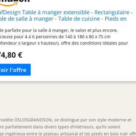
afDesign Table à manger extensible - Rectangulaire -
ble de salle à manger - Table de cuisine - Pieds en
s noir - Plateau de table artisanal - Style moderne -
le parfaite pour la salle à manger, le salon et plus encore,
ur 6 à 10 personnes - 80 x 140
cieuse pour 4 à 6 personnes de 140 à 180 x 80 x 75 cm
ofondeur x largeur x hauteur), offre des conditions idéales pour
ser du temps en famille ou entre amis et profiter de repas
4,80 €
emble. La table est fabriquée en stratifié de qualité supérieure et
pieds en bois massif, ce qui lui confère une durabilité et une
bilité incroyables pendant de nombreuses années Cette table
t être utilisée dans la cuisine, la salle à manger ou le café, ce qui
rend polyvalente et idéale pour répondre aux besoins de chacun.
montage est très rapide et facile, grâce à sa construction simple
aux instructions de montage claires (français non garanti) qui
s permettent d'assembler cette table rapidement et sans
blème. Un choix écologique : une table fabriquée à partir de
ériaux respectueux de l'environnement. Table en bois de hêtre
u des forêts polonaises.
, modèle OSLO5GRANDSON, se distingue par son style moderne et
re parfaitement dans divers types d’intérieurs, qu’ils soient
 ingénieux entre le plateau artisanal et les pieds en bois noir off