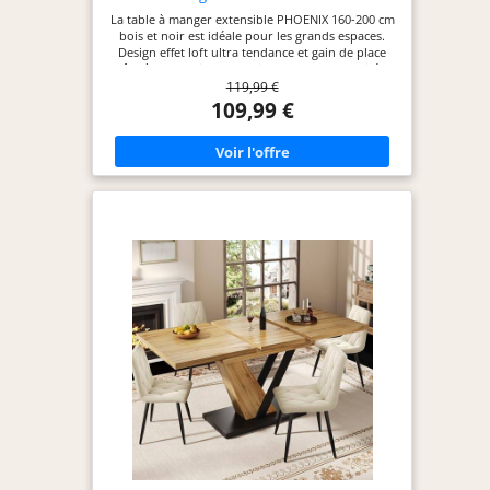
La table à manger extensible PHOENIX 160-200 cm
bois et noir est idéale pour les grands espaces.
Design effet loft ultra tendance et gain de place
grâce à sa fonction extensible ! Avec sa capacité 4-
119,99 €
8 places, vous pourrez accueillir vos convives pour
partager de bons moments. Aspect cossu grâce à
109,99 €
son épais plateau aux hauts rebords et ses larges
pieds (10 x 1,5 cm). Structure à l'aspect massif et
robuste : stabilité et qualité garanties.