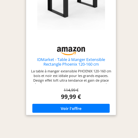
mécanisme de verrouillage. Extension douce et
silencieuse, blocage sécurisé en position ouverte.
Aucun risque de refermeture intempestive.
Surface généreuse – 30 % plus large que les tables
standard : Le plateau de cette table à manger
extensible offre une largeur de 75 cm, soit 30 %
d'espace en plus par rapport aux tables étroites
classiques. Idéale pour cuisiner, manger ou
travailler à domicile. Encombrement réduit quand
elle est repliée.
IDMarket - Table à Manger Extensible
Rectangle Phoenix 120-160 cm
La table à manger extensible PHOENIX 120-160 cm
bois et noir est idéale pour les grands espaces.
Design effet loft ultra tendance et gain de place
grâce à sa fonction extensible ! Avec sa capacité 4-
114,99 €
6 places, vous pourrez accueillir vos convives pour
partager de bons moments. Aspect cossu grâce à
99,99 €
son épais plateau aux hauts rebords et ses larges
pieds. Structure à l'aspect massif et robuste :
stabilité et qualité garanties.