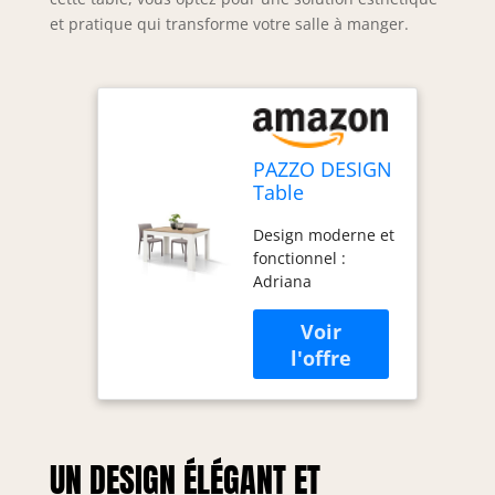
et pratique qui transforme votre salle à manger.
PAZZO DESIGN
Table
extensible
Design moderne et
Adriana,
fonctionnel :
plateau chêne
Adriana
base blanche,
représente la
mélaminé de
synthèse entre
120 à 170 -
design moderne et
id_1990
fonctionnalité,
adapté aussi bien
au salon qu'à la
cuisine, offrant
UN DESIGN ÉLÉGANT ET
une solution
élégante pour les