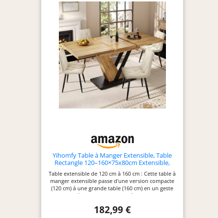
fabriquée en Italie
qui garantit une
qualité de
construction et
une attention aux
détails
Yihomfy Table à Manger Extensible, Table
Rectangle 120–160×75x80cm Extensible,
Table de Cuisine pour 6-8 Personnes, pour
Table extensible de 120 cm à 160 cm : Cette table à
Cuisine Salon et Bureau, Bois MDF Effet Bois,
manger extensible passe d'une version compacte
Couleur Bois
(120 cm) à une grande table (160 cm) en un geste
simple. Idéale pour les petits déjeuners rapides
comme pour les dîners entre amis. Capacité : 4
182,99 €
personnes en version repliée, jusqu'à 6 personnes
en version déployée. Plateau MDPE effet bois –