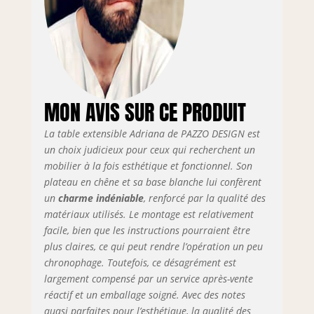
extension, elle
s'étend jusqu'à 170
cm, permettant
confortablement à
8 personnes de
s'asseoir à la table
Adaptation facile :
MON AVIS SUR CE PRODUIT
Adriana est facile à
adapter à
La table extensible Adriana de PAZZO DESIGN est
l'environnement et
un choix judicieux pour ceux qui recherchent un
agréable à utiliser,
mobilier à la fois esthétique et fonctionnel. Son
que vous soyez en
plateau en chêne et sa base blanche lui confèrent
train de dîner en
un
charme indéniable
, renforcé par la qualité des
famille ou de
matériaux utilisés. Le montage est relativement
divertir vos amis,
facile, bien que les instructions pourraient être
elle fera de chaque
plus claires, ce qui peut rendre l’opération un peu
occasion à table un
chronophage. Toutefois, ce désagrément est
vrai plaisir Forme
largement compensé par un service après-vente
de la table :
rectangulaire avec
réactif et un emballage soigné. Avec des notes
système extensible
quasi parfaites pour l’esthétique, la qualité des