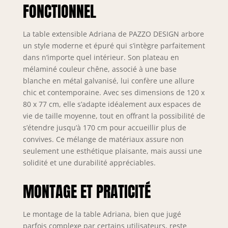
FONCTIONNEL
besoins d'espace
Taille polyvalente :
fermée elle
La table extensible Adriana de PAZZO DESIGN arbore
mesure 120 cm de
un style moderne et épuré qui s’intègre parfaitement
longueur pour 6
dans n’importe quel intérieur. Son plateau en
sièges, tandis que
mélaminé couleur chêne, associé à une base
grâce à son
blanche en métal galvanisé, lui confère une allure
extension, elle
chic et contemporaine. Avec ses dimensions de 120 x
s'étend jusqu'à 170
80 x 77 cm, elle s’adapte idéalement aux espaces de
cm, permettant
confortablement à
vie de taille moyenne, tout en offrant la possibilité de
8 personnes de
s’étendre jusqu’à 170 cm pour accueillir plus de
s'asseoir à la table
convives. Ce mélange de matériaux assure non
Adaptation facile :
seulement une esthétique plaisante, mais aussi une
Adriana est facile à
solidité et une durabilité appréciables.
adapter à
l'environnement et
MONTAGE ET PRATICITÉ
agréable à utiliser,
que vous soyez en
train de dîner en
Le montage de la table Adriana, bien que jugé
famille ou de
parfois complexe par certains utilisateurs, reste