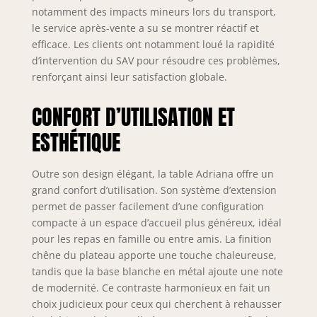
(guides) en métal
notamment des impacts mineurs lors du transport,
galvanisé pour
le service après-vente a su se montrer réactif et
garantir
efficace. Les clients ont notamment loué la rapidité
robustesse et
d’intervention du SAV pour résoudre ces problèmes,
durabilité
Dimensions
renforçant ainsi leur satisfaction globale.
fermée : 120 x 80 x
77 cm pour 6
CONFORT D’UTILISATION ET
places assises ;
ESTHÉTIQUE
Dimensions
ouverte : 170 x 80 x
77 cm avec une
Outre son design élégant, la table Adriana offre un
extension pour 8
grand confort d’utilisation. Son système d’extension
places assises
permet de passer facilement d’une configuration
Production
compacte à un espace d’accueil plus généreux, idéal
italienne : table
pour les repas en famille ou entre amis. La finition
fabriquée en Italie
qui garantit une
chêne du plateau apporte une touche chaleureuse,
qualité de
tandis que la base blanche en métal ajoute une note
construction et
de modernité. Ce contraste harmonieux en fait un
une attention aux
choix judicieux pour ceux qui cherchent à rehausser
détails