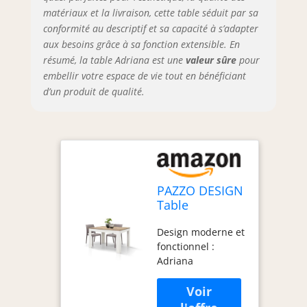
pour une
matériaux et la livraison, cette table séduit par sa
polyvalence
conformité au descriptif et sa capacité à s’adapter
d'utilisation
aux besoins grâce à sa fonction extensible. En
maximale Couleur :
résumé, la table Adriana est une
valeur sûre
pour
plateau en chêne
embellir votre espace de vie tout en bénéficiant
rustique avec base
d’un produit de qualité.
blanche pour un
contraste élégant
et moderne
Matériau :
structure en
mélamine avec
système
PAZZO DESIGN
d'extension
Table
(guides) en métal
extensible
galvanisé pour
Design moderne et
Adriana,
garantir
fonctionnel :
plateau chêne
robustesse et
Adriana
base blanche,
durabilité
représente la
mélaminé de
Dimensions
synthèse entre
120 à 170 -
fermée : 120 x 80 x
design moderne et
id_1990