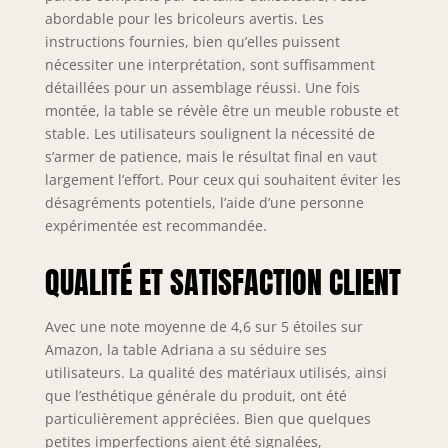
divertir vos amis,
abordable pour les bricoleurs avertis. Les
elle fera de chaque
instructions fournies, bien qu’elles puissent
occasion à table un
nécessiter une interprétation, sont suffisamment
vrai plaisir Forme
détaillées pour un assemblage réussi. Une fois
de la table :
montée, la table se révèle être un meuble robuste et
rectangulaire avec
stable. Les utilisateurs soulignent la nécessité de
système extensible
s’armer de patience, mais le résultat final en vaut
pour une
polyvalence
largement l’effort. Pour ceux qui souhaitent éviter les
d'utilisation
désagréments potentiels, l’aide d’une personne
maximale Couleur :
expérimentée est recommandée.
plateau en chêne
rustique avec base
QUALITÉ ET SATISFACTION CLIENT
blanche pour un
contraste élégant
et moderne
Avec une note moyenne de 4,6 sur 5 étoiles sur
Matériau :
Amazon, la table Adriana a su séduire ses
structure en
utilisateurs. La qualité des matériaux utilisés, ainsi
mélamine avec
que l’esthétique générale du produit, ont été
système
particulièrement appréciées. Bien que quelques
d'extension
petites imperfections aient été signalées,