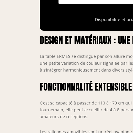
a
p
m
Disponibilité et pr
a
f
DESIGN ET MATÉRIAUX : UNE
La table ERMES se distingue par son allure mo
une petite variation de couleur signalée par les
à s’intégrer harmonieusement dans divers styl
FONCTIONNALITÉ EXTENSIBLE
C’est sa capacité à passer de 110 à 170 cm qui
tournemain, elle peut accueillir de 4 à 8 pers
amateurs de réceptions.
Les rallonges amovibles sont un réel avantage 