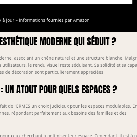
movibles de 30 cm chacune. Les rallonges amovibles sous
lat sont faciles à fermer et à ouvrir Les pieds sont en bois
assif avec section 5,2 x 5,2 cm La facture doit être demandée
ix à jour – informations fournies par Amazon
u moment de la commande en nous communiquant le code
iscal et/ou numéro de TVA
 ESTHÉTIQUE MODERNE QUI SÉDUIT ?
derne, associant un chêne naturel et une structure blanche. Malg
 utilisateurs, le rendu visuel reste séduisant. Sa solidité et sa capa
es de décoration sont particulièrement appréciées.
 : UN ATOUT POUR QUELS ESPACES ?
 fait de l’ERMES un choix judicieux pour les espaces modulables. E
onnes, répondant parfaitement aux besoins des familles et des
pour ceux cherchant à optimiser leur espace. Cependant, il est à 