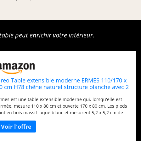
ble peut enrichir votre intérieur.
creo Table extensible moderne ERMES 110/170 x
0 cm H78 chêne naturel structure blanche avec 2
allonges amovibles de 30 cm en mélaminé de
rmes est une table extensible moderne qui, lorsqu'elle est
aute qualité
ermée, mesure 110 x 80 cm et ouverte 170 x 80 cm. Les pieds
ont en bois massif laqué blanc et mesurent 5,2 x 5,2 cm de
ection. Le plateau et les rallonges sont en aggloméré
élaminé de haute qualité finition chêne naturel. Facilité
'ouverture et de fermeture Ermes est une table extensible de
uisine 110 x 80 cm extensible à 170 cm avec deux rallonges