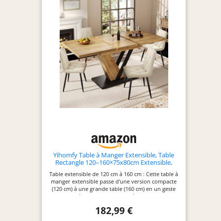
Yihomfy Table à Manger Extensible, Table
Rectangle 120–160×75x80cm Extensible,
Table de Cuisine pour 6-8 Personnes, pour
Table extensible de 120 cm à 160 cm : Cette table à
Cuisine Salon et Bureau, Bois MDF Effet Bois,
manger extensible passe d'une version compacte
Couleur Bois
(120 cm) à une grande table (160 cm) en un geste
simple. Idéale pour les petits déjeuners rapides
comme pour les dîners entre amis. Capacité : 4
182,99 €
personnes en version repliée, jusqu'à 6 personnes
en version déployée. Plateau MDPE effet bois –