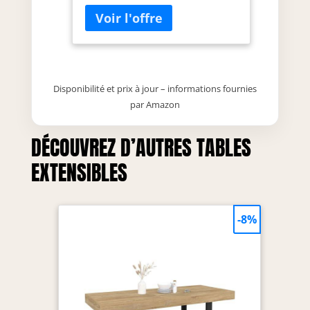
qualité avec structure palpable
(Monastery Eiche)
Structure : structure métallique
en noir mat élégant Extension :
longueur flexible de 130 cm à
405 cm (5x 55 cm plaques
d'extension)
Disponibilité et prix à jour – informations fournies
par Amazon
DÉCOUVREZ D’AUTRES TABLES
EXTENSIBLES
-8%