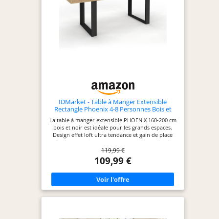
IDMarket - Table à Manger Extensible
Rectangle Phoenix 4-8 Personnes Bois et
Noir 160-200 cm
La table à manger extensible PHOENIX 160-200 cm
bois et noir est idéale pour les grands espaces.
Design effet loft ultra tendance et gain de place
grâce à sa fonction extensible ! Avec sa capacité 4-
119,99 €
8 places, vous pourrez accueillir vos convives pour
partager de bons moments. Aspect cossu grâce à
109,99 €
son épais plateau aux hauts rebords et ses larges
pieds (10 x 1,5 cm). Structure à l'aspect massif et
robuste : stabilité et qualité garanties.