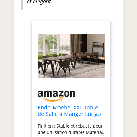
et élégant.
Endo-Moebel XXL Table
de Salle à Manger Lungo
130 cm - 405 cm
Finition : Stable et robuste pour
Extensible Table de
une utilisation durable Matériau
Cuisine jusqu'à 12