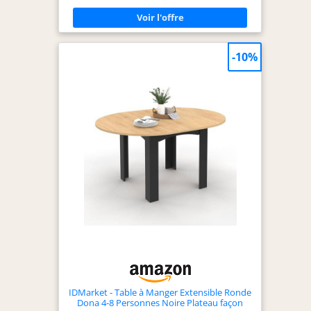
élégant et durable : Le plateau de cette table à
manger extensible allie la robustesse du MDPE
haute densité à l'esthétique chaleureuse d'un fini
imitation bois. Résistant aux rayures, aux chocs et
à l'humidité, il se nettoie d'un simple chiffon
-10%
humide. Structure en acier renforcé – stabilité à
toute épreuve : Contrairement aux tables
standard aux pieds fragiles, cette table à manger
extensible repose sur des pieds tubulaires en acier
renforcé et une base stabilisatrice. Pieds réglables
pour un équilibre parfait sur tous les types de sols
(carrelage, parquet, béton). Mécanisme
télescopique fluide avec verrouillage : Le système
d'extension de cette table à manger extensible
utilise des glissières métalliques de précision avec
mécanisme de verrouillage. Extension douce et
silencieuse, blocage sécurisé en position ouverte.
Aucun risque de refermeture intempestive.
Surface généreuse – 30 % plus large que les tables
standard : Le plateau de cette table à manger
extensible offre une largeur de 75 cm, soit 30 %
d'espace en plus par rapport aux tables étroites
classiques. Idéale pour cuisiner, manger ou
travailler à domicile. Encombrement réduit quand
elle est repliée.
IDMarket - Table à Manger Extensible Ronde
Dona 4-8 Personnes Noire Plateau façon