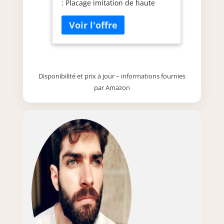
: Placage imitation de haute
Personnes Matt
qualité avec structure palpable
(Monastery Eiche)
Structure : structure métallique
en noir mat élégant Extension :
longueur flexible de 130 cm à
405 cm (5x 55 cm plaques
d'extension)
Disponibilité et prix à jour – informations fournies
par Amazon