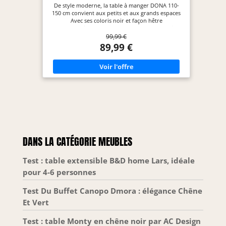
hêtre 110-150 cm
De style moderne, la table à manger DONA 110-
150 cm convient aux petits et aux grands espaces
Avec ses coloris noir et façon hêtre
contemporaines, accompagnez-la avec les chaises
99,99 €
de votre choix Dotée d'une rallonge de 40 cm, elle
passera facilement de 110 à 150 cm Ses pieds
89,99 €
larges et robustes d'une épaisseur de 10 cm lui
confèrent stabilité et robustesse Capacité 4-8
personnes, idéale pour recevoir vos proches et
assurer des repas conviviaux !
DANS LA CATÉGORIE MEUBLES
Test : table extensible B&D home Lars, idéale
pour 4-6 personnes
Test Du Buffet Canopo Dmora : élégance Chêne
Et Vert
Test : table Monty en chêne noir par AC Design