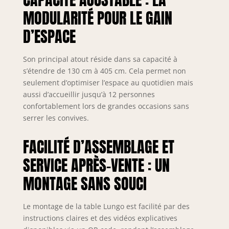
MODULARITÉ POUR LE GAIN
D’ESPACE
Son principal atout réside dans sa capacité à
s’étendre de 130 cm à 405 cm. Cela permet non
seulement d’optimiser l’espace au quotidien mais
aussi d’accueillir jusqu’à 12 personnes
confortablement lors de grandes occasions sans
serrer les convives.
FACILITÉ D’ASSEMBLAGE ET
SERVICE APRÈS-VENTE : UN
MONTAGE SANS SOUCI
Le montage de la table Lungo est facilité par des
instructions claires et des vidéos explicatives