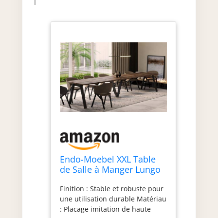
Endo-Moebel XXL Table
de Salle à Manger Lungo
130 cm - 405 cm
Finition : Stable et robuste pour
Extensible Table de
une utilisation durable Matériau
Cuisine jusqu'à 12
: Placage imitation de haute
Personnes Matt