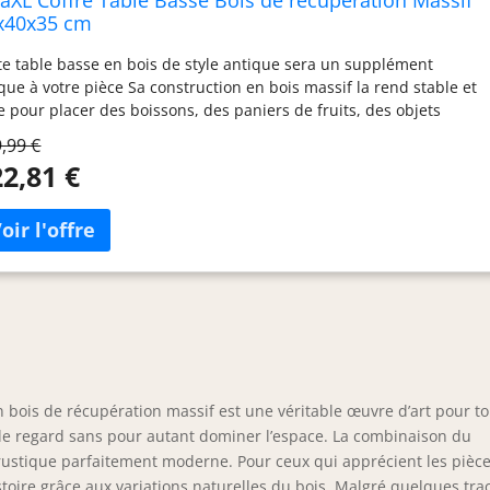
x40x35 cm
te table basse en bois de style antique sera un supplément
que à votre pièce Sa construction en bois massif la rend stable et
e pour placer des boissons, des paniers de fruits, des objets
oratifs, etc Trois grands compartiments à l'intérieur offrent
,99 €
fisamment d'espace pour accueillir de gros articles ménagers La
2,81 €
te de rangement peut également être utilisée comme bout de
apé, table de salon, table d'appoint et coffre, etc Faite en bois de
upération, la table est solide, durable et magnifique, et possède
 caractéristiques de plusieurs bois tel que le teck, le manguier,
acia, le bois recyclé, le bois dur, etc
en bois de récupération massif est une véritable œuvre d’art pour t
re le regard sans pour autant dominer l’espace. La combinaison du
 rustique parfaitement moderne. Pour ceux qui apprécient les pièc
oire grâce aux variations naturelles du bois. Malgré quelques tra