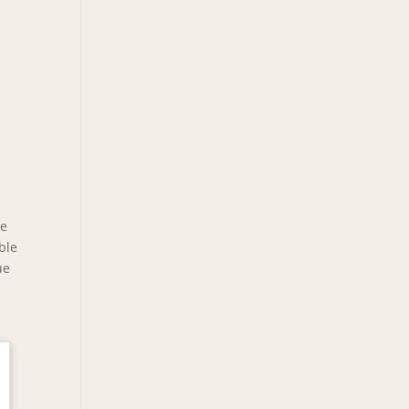
le
ble
ue