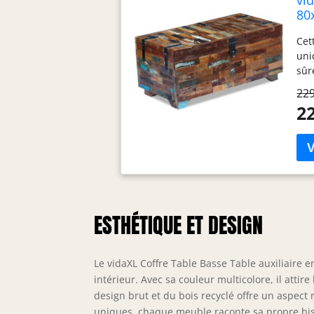
80
Cet
uni
sûr
déc
229
suf
22
boî
can
réc
les
l'ac
ESTHÉTIQUE ET DESIGN
Le vidaXL Coffre Table Basse Table auxiliaire 
intérieur. Avec sa couleur multicolore, il atti
design brut et du bois recyclé offre un aspect
uniques, chaque meuble raconte sa propre hist