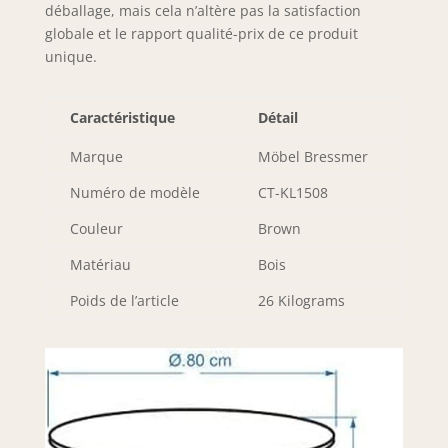
déballage, mais cela n’altère pas la satisfaction
avoir quelque
globale et le rapport qualité-prix de ce produit
chose de spécial à
unique.
la maison. Un
accroche-regard
très particulier.
Caractéristique
Détail
Marque
Möbel Bressmer
Numéro de modèle
CT-KL1508
Couleur
Brown
Matériau
Bois
Poids de l’article
26 Kilograms