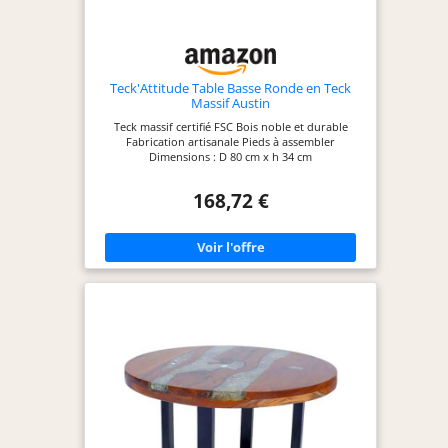
nous tient très à
cœur Montage : la
table en bois de
racine est livrée
Teck'Attitude Table Basse Ronde en Teck
montée. Elle est
Massif Austin
livrée à la porte
Teck massif certifié FSC Bois noble et durable
Fabrication artisanale Pieds à assembler
d'entrée dans les 5
Dimensions : D 80 cm x h 34 cm
à 7 jours. Il suffit
d'insérer le
168,72 €
fixateur en
plastique et de
poser la vitre en
verre et la table
basse peut être
utilisée.
Particularités :
avec son design
d'intérieur
exceptionnel, ce
bijou peut être
combiné avec