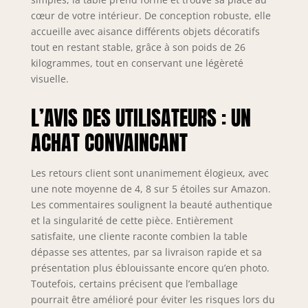
différents styles
cœur de votre intérieur. De conception robuste, elle
d'intérieur. La
combinaison de
accueille avec aisance différents objets décoratifs
matériaux
tout en restant stable, grâce à son poids de 26
modernes et de
kilogrammes, tout en conservant une légèreté
bois de teck de
visuelle.
qualité supérieure
rend cette table si
L’AVIS DES UTILISATEURS : UN
spéciale et lui
donne son attrait
ACHAT CONVAINCANT
particulier. À
propos de nous :
Les retours client sont unanimement élogieux, avec
nous sommes une
une note moyenne de 4, 8 sur 5 étoiles sur Amazon.
petite équipe et
venons de
Les commentaires soulignent la beauté authentique
Stuttgart. Nous
et la singularité de cette pièce. Entièrement
nous sommes
satisfaite, une cliente raconte combien la table
donné pour
dépasse ses attentes, par sa livraison rapide et sa
mission d'apporter
présentation plus éblouissante encore qu’en photo.
des pièces uniques
Toutefois, certains précisent que l’emballage
dans le salon. Tout
pourrait être amélioré pour éviter les risques lors du
le monde devrait