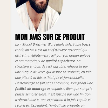
composée
d'éléments en bois
de teck. Le bois est
durable et dispose
d'un certificat de
bois. Notre bois ne
provient pas de la
MON AVIS SUR CE PRODUIT
forêt tropicale et
non de forêts
La « Möbel Bressmer Wurzelholz IKAL Table basse
protégées.
ronde 80 cm » est un chef-d’œuvre artisanal qui
L'environnement
attire immédiatement l’œil par son design
unique
nous tient très à
et ses matériaux de
qualité supérieure
. Sa
cœur Montage : la
structure en bois de teck durable, rehaussée par
table en bois de
une plaque de verre qui assure sa stabilité, en fait
racine est livrée
une pièce à la fois esthétique et fonctionnelle.
montée. Elle est
L’assemblage se fait sans encombre, soulignant une
livrée à la porte
facilité de montage
exemplaire. Bien que son prix
d'entrée dans les 5
puisse sembler élevé, il est justifié par une finition
à 7 jours. Il suffit
d'insérer le
irréprochable et une expédition à la fois rapide et
fixateur en
sécurisée. Cependant, l’emballage présente un