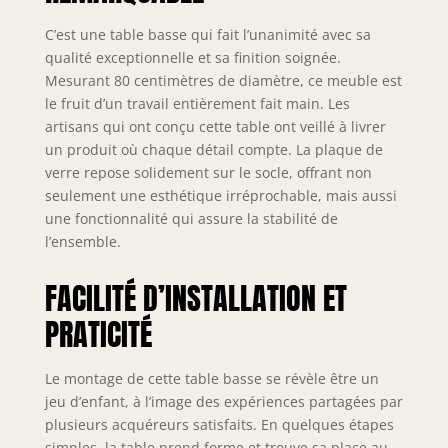
nous tient très à
cœur Montage : la
C’est une table basse qui fait l’unanimité avec sa
table en bois de
qualité exceptionnelle et sa finition soignée.
racine est livrée
Mesurant 80 centimètres de diamètre, ce meuble est
montée. Elle est
le fruit d’un travail entièrement fait main. Les
livrée à la porte
artisans qui ont conçu cette table ont veillé à livrer
d'entrée dans les 5
un produit où chaque détail compte. La plaque de
à 7 jours. Il suffit
verre repose solidement sur le socle, offrant non
d'insérer le
seulement une esthétique irréprochable, mais aussi
fixateur en
une fonctionnalité qui assure la stabilité de
plastique et de
poser la vitre en
l’ensemble.
verre et la table
basse peut être
FACILITÉ D’INSTALLATION ET
utilisée.
PRATICITÉ
Particularités :
avec son design
d'intérieur
Le montage de cette table basse se révèle être un
exceptionnel, ce
jeu d’enfant, à l’image des expériences partagées par
bijou peut être
plusieurs acquéreurs satisfaits. En quelques étapes
combiné avec
simples, la table prend forme et trouve sa place au