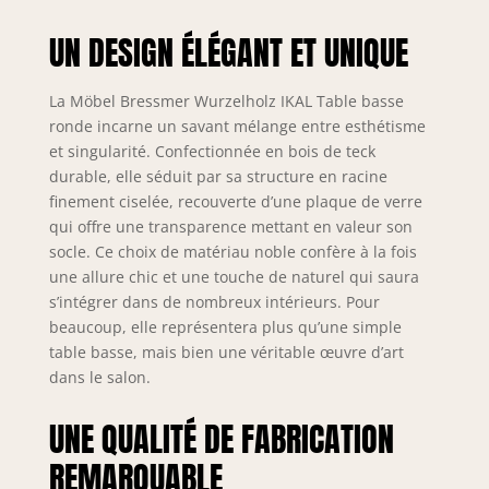
diamètre de la
UN DESIGN ÉLÉGANT ET UNIQUE
racine de 70 à 75
cm et une hauteur
de 45 cm. La vitre
La Möbel Bressmer Wurzelholz IKAL Table basse
en verre trempé a
ronde incarne un savant mélange entre esthétisme
un diamètre de 80
et singularité. Confectionnée en bois de teck
cm et une
durable, elle séduit par sa structure en racine
épaisseur de 8
mm. Matériau : la
finement ciselée, recouverte d’une plaque de verre
table basse est
qui offre une transparence mettant en valeur son
composée
socle. Ce choix de matériau noble confère à la fois
d'éléments en bois
une allure chic et une touche de naturel qui saura
de teck. Le bois est
s’intégrer dans de nombreux intérieurs. Pour
durable et dispose
beaucoup, elle représentera plus qu’une simple
d'un certificat de
table basse, mais bien une véritable œuvre d’art
bois. Notre bois ne
dans le salon.
provient pas de la
forêt tropicale et
UNE QUALITÉ DE FABRICATION
non de forêts
protégées.
REMARQUABLE
L'environnement