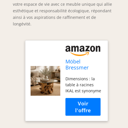
votre espace de vie avec ce meuble unique qui allie
esthétique et responsabilité écologique, répondant
ainsi à vos aspirations de raffinement et de
longévité.
Möbel
Bressmer
Wurzelholz
Dimensions : la
IKAL Table
table à racines
basse ronde 80
IKAL est synonyme
cm en bois de
d'ambiance qui
teck durable
séduit et fait de
avec vitre en
chaque salon un
verre 100 % fait
point fort. La table
main
basse en bois de
racine a un