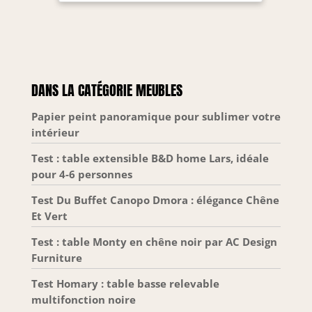
minimaliste :】Des lignes simples associées à une
apparence transparente, cette table d’appoint en
forme de ‘U’ crée un style minimaliste moderne,
compatible avec décor et mobilier, apporte une
touche d'élégance à la maison ou au bureau.
【Large application :】Cette table en verre
polyvalente peut être utilisée comme table de
collation, étagère de présentation, petite table
DANS LA CATÉGORIE MEUBLES
d'appoint ou table de canapé. Elle est peu
encombrante, convient au salon, chambre,
couloir, bureau. 【Aucun assemblage requis &
Papier peint panoramique pour sublimer votre
nettoyage facile :】Cette table basse de salon est
intérieur
conçue avec un processus de moulage en une
seule pièce. La surface imperméable et anti-
rayures facilite l'essuyage pour enlever les
Test : table extensible B&D home Lars, idéale
empreintes digitales et les taches.
pour 4-6 personnes
Test Du Buffet Canopo Dmora : élégance Chêne
Et Vert
Test : table Monty en chêne noir par AC Design
Furniture
Test Homary : table basse relevable
multifonction noire