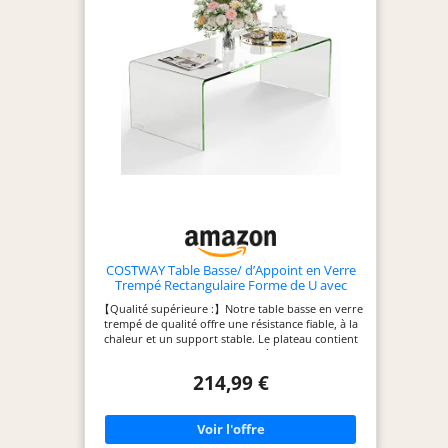
COSTWAY Table Basse/ d’Appoint en Verre
Trempé Rectangulaire Forme de U avec
Bords Arrondis Lisses, Table Basse
【Qualité supérieure :】Notre table basse en verre
Transparente Simple & Moderne pour Salon,
trempé de qualité offre une résistance fiable, à la
Bureau, Hôtel
chaleur et un support stable. Le plateau contient
vos objets avec la charge jusqu'à 30 kg. Les patins
en métal augmentent la stabilité. 【Table à bord
214,99 €
lisse :】La table basse transparente offre un accès
facile à vos livres, tasse à café, etc. Elle offre un
moyen unique de mettre en valeur les objets
décoratifs. Les bords lisses évitent les blessures
accidentelles tout en ajoutant de la beauté. 【Style