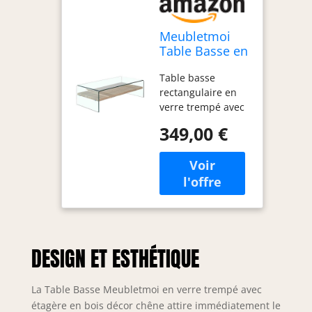
Meubletmoi
Table Basse en
Verre trempé -
Table basse
avec étagère
rectangulaire en
en Bois Decor
verre trempé avec
chêne - Design
tablette en bois
Moderne - Ice
349,00 €
décor chêne Beau
mariage du verre
et du bois pour un
design élégant et
raffiné Design
contemporain ultra
tendance pour une
table basse ou un
DESIGN ET ESTHÉTIQUE
meuble télé
Dimensions: H. 35
x L. 110 x P. 55 cm
La Table Basse Meubletmoi en verre trempé avec
LIVRAISON :
étagère en bois décor chêne attire immédiatement le
uniquement