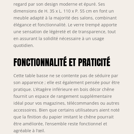
regard par son design moderne et épuré. Ses
devant votre
dimensions de H. 35 x L. 110 x P. 55 cm en font un
maison ou au pied
meuble adapté à la majorité des salons, combinant
de votre
élégance et fonctionnalité. Le verre trempé apporte
immeuble. Pas de
livraison en étage
une sensation de légèreté et de transparence, tout
ou d'installation.
en assurant la solidité nécessaire à un usage
SMS DE PRISE DE
quotidien.
RENDEZ-VOUS (1
jour plein du lundi
FONCTIONNALITÉ ET PRATICITÉ
au vendredi) ou
récupération de
l’article dans
Cette table basse ne se contente pas de séduire par
l’agence de
son apparence ; elle est également pensée pour être
livraison près de
pratique. L’étagère inférieure en bois décor chêne
chez vous.
fournit un espace de rangement supplémentaire
idéal pour vos magazines, télécommandes ou autres
accessoires. Bien que certains utilisateurs aient noté
que la finition du papier imitant le chêne pourrait
être améliorée, l’ensemble reste fonctionnel et
agréable à l’œil.