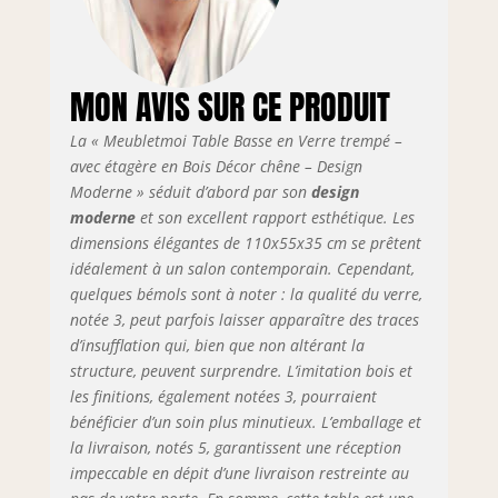
SMS DE PRISE DE
RENDEZ-VOUS (1
jour plein du lundi
au vendredi) ou
MON AVIS SUR CE PRODUIT
récupération de
l’article dans
La « Meubletmoi Table Basse en Verre trempé –
l’agence de
livraison près de
avec étagère en Bois Décor chêne – Design
chez vous.
Moderne » séduit d’abord par son
design
moderne
et son excellent rapport esthétique. Les
dimensions élégantes de 110x55x35 cm se prêtent
idéalement à un salon contemporain. Cependant,
quelques bémols sont à noter : la qualité du verre,
notée 3, peut parfois laisser apparaître des traces
d’insufflation qui, bien que non altérant la
structure, peuvent surprendre. L’imitation bois et
les finitions, également notées 3, pourraient
bénéficier d’un soin plus minutieux. L’emballage et
la livraison, notés 5, garantissent une réception
impeccable en dépit d’une livraison restreinte au