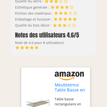
Qualité du verre :
Esthétique générale :
Finition des matériaux :
Emballage et livraison :
Qualité du bois décor :
Notes des utilisateurs 4.6/5
Note de 4.6 pour 8 utilisateurs
Meubletmoi
Table Basse en
Verre trempé -
Table basse
avec étagère
rectangulaire en
en Bois Decor