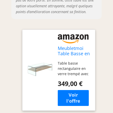
pas de votre porte. En somme, cette table est une
option visuellement attrayante, malgré quelques
points d’amélioration concernant sa finition.
Meubletmoi
Table Basse en
Verre trempé -
Table basse
avec étagère
rectangulaire en
en Bois Decor
verre trempé avec
chêne - Design
tablette en bois
Moderne - Ice
349,00 €
décor chêne Beau
mariage du verre
et du bois pour un
design élégant et
raffiné Design
contemporain ultra