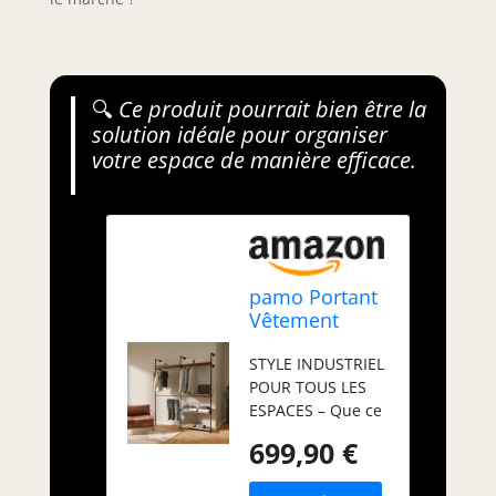
🔍
Ce produit pourrait bien être la
solution idéale pour organiser
votre espace de manière efficace.
pamo Portant
Vêtement
Mural
STYLE INDUSTRIEL
Industriel –
POUR TOUS LES
Capacité 360
ESPACES – Que ce
kg |
soit pour votre
201x222x32
699,90 €
maison ou une
cm
boutique de