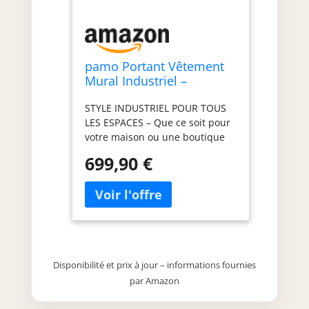
pamo Portant Vêtement
Mural Industriel –
Capacité 360 kg |
STYLE INDUSTRIEL POUR TOUS
201x222x32 cm
LES ESPACES – Que ce soit pour
votre maison ou une boutique
de mode, ce portant mural en
699,90 €
métal noir avec étagères en bois
de chêne apporte une touche
loft élégante à chaque pièce.
CHARGE LOURDE DE 360 KG –
Grâce à ses tubes en acier
robustes et à sa fixation murale,
ce portant peut supporter de
Disponibilité et prix à jour – informations fournies
nombreux vêtements, même les
par Amazon
plus lourds – sans perçage au
sol. MONTAGE RAPIDE EN 65