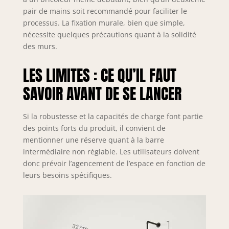
Combinez
pair de mains soit recommandé pour faciliter le
plusieurs portants
processus. La fixation murale, bien que simple,
pamo pour créer
nécessite quelques précautions quant à la solidité
un espace sur
des murs.
mesure – parfait
pour les
LES LIMITES : CE QU’IL FAUT
particuliers et les
professionnels du
SAVOIR AVANT DE SE LANCER
prêt-à-porter.
Si la robustesse et la capacités de charge font partie
des points forts du produit, il convient de
mentionner une réserve quant à la barre
intermédiaire non réglable. Les utilisateurs doivent
donc prévoir l’agencement de l’espace en fonction de
leurs besoins spécifiques.