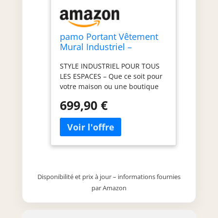
pamo Portant Vêtement
Mural Industriel –
Capacité 360 kg |
STYLE INDUSTRIEL POUR TOUS
201x222x32 cm
LES ESPACES – Que ce soit pour
votre maison ou une boutique
de mode, ce portant mural en
699,90 €
métal noir avec étagères en bois
de chêne apporte une touche
loft élégante à chaque pièce.
CHARGE LOURDE DE 360 KG –
Grâce à ses tubes en acier
robustes et à sa fixation murale,
ce portant peut supporter de
Disponibilité et prix à jour – informations fournies
nombreux vêtements, même les
par Amazon
plus lourds – sans perçage au
sol. MONTAGE RAPIDE EN 65
MINUTES – Livré avec toutes les