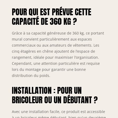
avec toutes les vis,
POUR QUI EST PRÉVUE CETTE
chevilles et
instructions
CAPACITÉ DE 360 KG ?
nécessaires.
Montage simple,
sans outils
Grâce à sa capacité généreuse de 360 kg, ce portant
spécifiques. PLUS
mural convient particulièrement aux espaces
D’ESPACE GRÂCE
commerciaux ou aux amateurs de vêtements. Les
AU CHÊNE – Les
cinq étagères en chêne ajoutent de l’espace de
étagères en chêne
rangement, idéale pour maximiser l’organisation.
massif ajoutent
Cependant, une attention particulière est requise
une surface
lors du montage pour garantir une bonne
supplémentaire
distribution du poids.
pour chaussures,
accessoires ou
INSTALLATION : POUR UN
sacs – aussi
pratiques que
BRICOLEUR OU UN DÉBUTANT ?
décoratives.
SYSTÈME
MODULAIRE &
Avec une installation facile, ce produit est accessible
ÉVOLUTIF –
à un bricoleur même débutant, bien qu’un deuxième