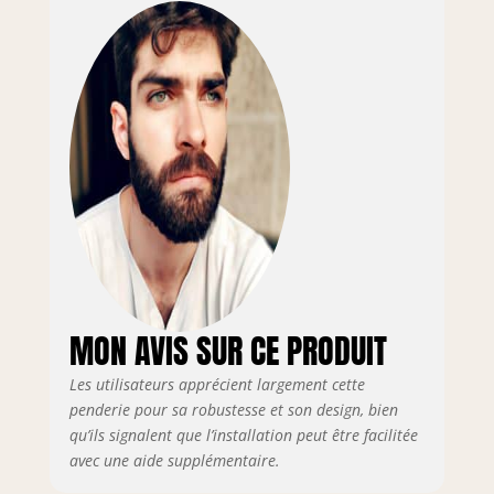
vis, chevilles et instructions
nécessaires. Montage simple,
sans outils spécifiques. PLUS
D’ESPACE GRÂCE AU CHÊNE –
Les étagères en chêne massif
ajoutent une surface
supplémentaire pour
chaussures, accessoires ou sacs
– aussi pratiques que
décoratives. SYSTÈME
MODULAIRE & ÉVOLUTIF –
Combinez plusieurs portants
pamo pour créer un espace sur
mesure – parfait pour les
particuliers et les
MON AVIS SUR CE PRODUIT
professionnels du prêt-à-porter.
Les utilisateurs apprécient largement cette
penderie pour sa robustesse et son design, bien
qu’ils signalent que l’installation peut être facilitée
avec une aide supplémentaire.