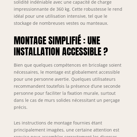
solidité indéniable avec une capacité de charge
chemises et robes
impressionnante de 360 kg. Cette robustesse le rend
tout en gardant
idéal pour une utilisation intensive, tel que le
une vue
stockage de nombreuses vestes ou manteaux.
d'ensemble sur
votre garde-robe.
MONTAGE SIMPLIFIÉ : UNE
PORTANT
VÊTEMENT MURAL
INSTALLATION ACCESSIBLE ?
GAIN DE PLACE –
La fixation murale
utilise l’espace
Bien que quelques compétences en bricolage soient
vertical et libère le
nécessaires, le montage est globalement accessible
sol. Idéal pour
pour une personne avertie. Quelques utilisateurs
chambre,
recommandent toutefois la présence d’une seconde
dressing, studio
personne pour faciliter la fixation murale, surtout
ou entrée.
dans le cas de murs solides nécessitant un perçage
DRESSING
précis.
ÉVOLUTIF –
Combinez
plusieurs portants
Les instructions de montage fournies étant
pamo pour créer
principalement imagées, une certaine attention est
un dressing mural
requise pour assembler correctement les diverses