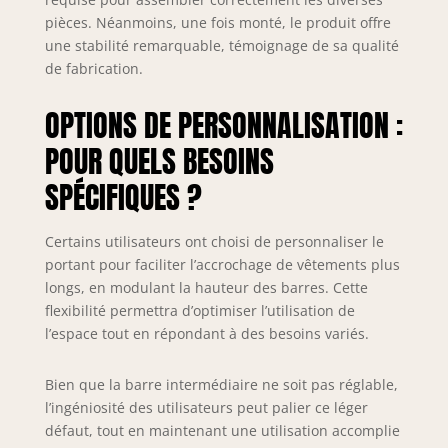
personnalisé. Le
pièces. Néanmoins, une fois monté, le produit offre
système peut
une stabilité remarquable, témoignage de sa qualité
également être
de fabrication.
complété avec des
étagères pamo
OPTIONS DE PERSONNALISATION :
(vendues
séparément) afin
POUR QUELS BESOINS
d’ajouter de
l’espace de
SPÉCIFIQUES ?
rangement pour
chaussures, sacs
Certains utilisateurs ont choisi de personnaliser le
ou boîtes.
portant pour faciliter l’accrochage de vêtements plus
longs, en modulant la hauteur des barres. Cette
flexibilité permettra d’optimiser l’utilisation de
l’espace tout en répondant à des besoins variés.
Bien que la barre intermédiaire ne soit pas réglable,
l’ingéniosité des utilisateurs peut palier ce léger
défaut, tout en maintenant une utilisation accomplie