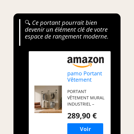
🔍
Ce portant pourrait bien
devenir un élément clé de votre
espace de rangement moderne.
pamo Portant
Vêtement
Mural
PORTANT
Industriel Noir
VÊTEMENT MURAL
201x222 cm –
INDUSTRIEL –
Capacité 360
Cette penderie
kg
289,90 €
murale en métal
noir transforme
votre chambre,