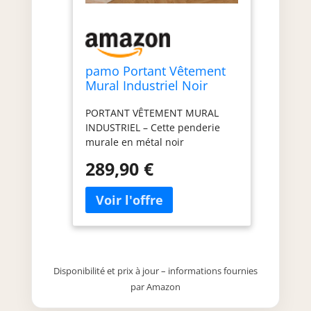
pamo Portant Vêtement
Mural Industriel Noir
201x222 cm – Capacité
PORTANT VÊTEMENT MURAL
360 kg
INDUSTRIEL – Cette penderie
murale en métal noir
transforme votre chambre,
289,90 €
entrée ou dressing en un
dressing ouvert au style loft
moderne. PORTANT VÊTEMENT
ULTRA ROBUSTE – Grâce à sa
structure en acier et sa fixation
murale solide, ce portant
vêtement industriel peut
Disponibilité et prix à jour – informations fournies
supporter jusqu'à 360 kg de
par Amazon
vêtements. ORGANISEZ VOTRE
GARDE-ROBE – Suspendez