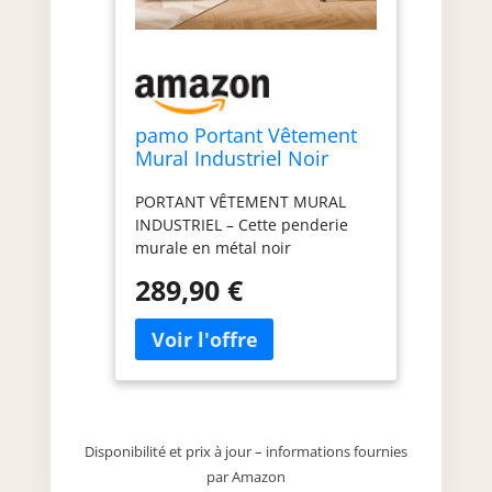
pamo Portant Vêtement
Mural Industriel Noir
201x222 cm – Capacité
PORTANT VÊTEMENT MURAL
360 kg
INDUSTRIEL – Cette penderie
murale en métal noir
transforme votre chambre,
289,90 €
entrée ou dressing en un
dressing ouvert au style loft
moderne. PORTANT VÊTEMENT
ULTRA ROBUSTE – Grâce à sa
structure en acier et sa fixation
murale solide, ce portant
vêtement industriel peut
Disponibilité et prix à jour – informations fournies
supporter jusqu'à 360 kg de
par Amazon
vêtements. ORGANISEZ VOTRE