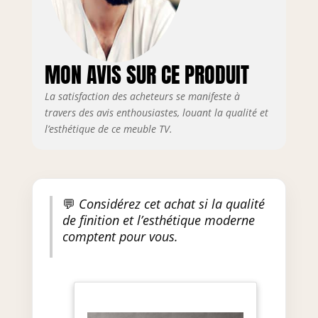
le montage mural, les crochets
sont extensibles grâce à des vis
et également réglables
verticalement, permettant un
MON AVIS SUR CE PRODUIT
montage parfaitement ajusté.
La satisfaction des acheteurs se manifeste à
travers des avis enthousiastes, louant la qualité et
l’esthétique de ce meuble TV.
💬
Considérez cet achat si la qualité
de finition et l’esthétique moderne
comptent pour vous.