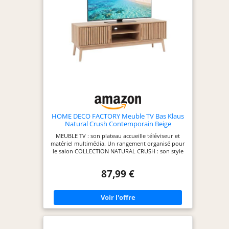
le montage mural, les crochets
sont extensibles grâce à des vis
et également réglables
verticalement, permettant un
montage parfaitement ajusté.
HOME DECO FACTORY Meuble TV Bas Klaus
Natural Crush Contemporain Beige
MEUBLE TV : son plateau accueille téléviseur et
matériel multimédia. Un rangement organisé pour
le salon COLLECTION NATURAL CRUSH : son style
naturel apporte une touche chaleureuse. Un
meuble déco qui se démarque MODÈLE KLAUS :
87,99 €
son design contemporain habille joliment le salon.
Aussi esthétique que fonctionnel RANGEMENT
PRATIQUE : ses espaces dissimulent
télécommandes et objets. Un salon net et ordonné
TEINTE BEIGE : sa couleur douce s'accorde à tous
les intérieurs. Un accent déco naturel