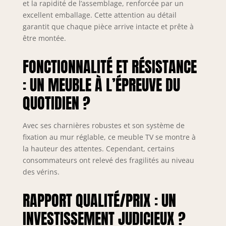
et la rapidité de l’assemblage, renforcée par un
excellent emballage. Cette attention au détail
garantit que chaque pièce arrive intacte et prête à
être montée.
FONCTIONNALITÉ ET RÉSISTANCE
: UN MEUBLE À L’ÉPREUVE DU
QUOTIDIEN ?
Avec ses charnières robustes et son système de
fixation au mur réglable, ce meuble TV se montre à
la hauteur des attentes. Cependant, certains
consommateurs ont relevé des fragilités au niveau
des vérins.
RAPPORT QUALITÉ/PRIX : UN
INVESTISSEMENT JUDICIEUX ?