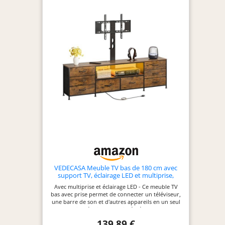
VEDECASA Meuble TV bas de 180 cm avec
support TV, éclairage LED et multiprise,
meuble TV avec 8 tiroirs en tissu et
Avec multiprise et éclairage LED - Ce meuble TV
compartiment ouvert, table TV industrielle
bas avec prise permet de connecter un téléviseur,
pour téléviseurs de 32 à 80 pouces
une barre de son et d'autres appareils en un seul
endroit. L'éclairage LED intégré assure une
atmosphère agréable dans le salon. Grand espace
139,89 €
de rangement avec 8 tiroirs - Le meuble TV avec