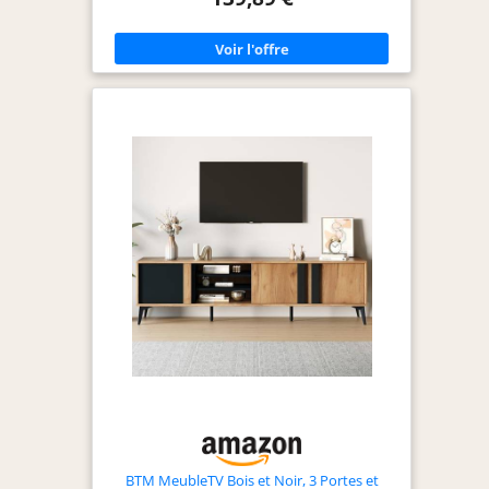
tiroirs dispose de 6 grands et 2 petits tiroirs en
tissu et offre suffisamment d'espace pour les
accessoires, les câbles et les objets du quotidien.
Support TV pour écrans de 32–80 pouces - Le
meuble TV avec support est compatible avec la
plupart des téléviseurs de 32 à 80 pouces et
permet une utilisation économe en espace et bien
organisée. Grandes dimensions pour le salon :
avec ses dimensions totales de 180 x 29 x 51 cm (L
x l x H), ce meuble bas de 180 cm offre
suffisamment d'espace pour les grands téléviseurs
et les appareils supplémentaires. Design stable et
industriel - Fabriqué à partir d'un cadre en métal
robuste et de panneaux imitation bois, ce meuble
TV de style industriel convainc par sa durabilité et
son design moderne. Montage facile et pieds
réglables - Avec des pièces numérotées et une
notice de montage, il est rapidement installé. Les
pieds réglables assurent la stabilité et protègent le
sol.
BTM MeubleTV Bois et Noir, 3 Portes et