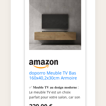
doporro Meuble TV Bas
160x40,2x30cm Armoire
TV avec Portes
✅ 𝐌𝐞𝐮𝐛𝐥𝐞 𝐓𝐕 𝐚𝐮 𝐝𝐞𝐬𝐢𝐠𝐧 𝐦𝐨𝐝𝐞𝐫𝐧𝐞 :
Le meuble TV est un choix
parfait pour votre salon, car son
design minimaliste et moderne