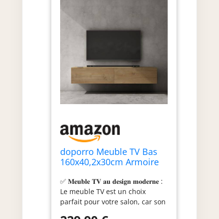
doporro Meuble TV Bas
160x40,2x30cm Armoire
TV avec Portes
✅ 𝐌𝐞𝐮𝐛𝐥𝐞 𝐓𝐕 𝐚𝐮 𝐝𝐞𝐬𝐢𝐠𝐧 𝐦𝐨𝐝𝐞𝐫𝐧𝐞 :
Le meuble TV est un choix
parfait pour votre salon, car son
design minimaliste et moderne