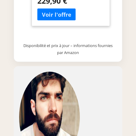
229,90 €
s's'harmonise avec tous les
styles d'aménagement. ✅
𝐏𝐚𝐧𝐧𝐞𝐚𝐮𝐱 𝐄𝟏 𝐝𝐞 𝐡𝐚𝐮𝐭𝐞 𝐪𝐮𝐚𝐥𝐢𝐭é : Les
panneaux constituent la base
d'une armoire TV de haute
qualité, c'est pourquoi seuls des
panneaux sans vernis E1 ont été
Disponibilité et prix à jour – informations fournies
utilisés. ✅ 𝐆𝐫𝐚𝐧𝐝 𝐞𝐬𝐩𝐚𝐜𝐞 𝐝𝐞
par Amazon
𝐫𝐚𝐧𝐠𝐞𝐦𝐞𝐧𝐭 : rangement pratique
avec de grands tiroirs et des
subdivisions ciblées pour les
objets du quotidien comme les
routeurs, les télécommandes et
les décodeurs. Ainsi, tout est à
portée de main et bien rangé. ✅
𝐅𝐞𝐫𝐦𝐞𝐭𝐮𝐫𝐞 𝐬𝐨𝐟𝐭-𝐜𝐥𝐨𝐬𝐞 : les
amortisseurs vous garantissent
une ouverture et une fermeture
faciles et en douceur du
meuble, sans aucun effort. ✅
𝐌𝐨𝐧𝐭𝐚𝐠𝐞 𝐬𝐢𝐦𝐩𝐥𝐞 : ce meuble TV
peut être monté au mur . Pour