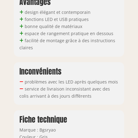
Avantages
différents. Si les
deux paquets sont
design élégant et contemporain
arrivés, mais qu'il
fonctions LED et USB pratiques
manque des
bonne qualité de matériaux
pièces, veuillez
espace de rangement pratique en dessous
contacter le service
facilité de montage grâce à des instructions
client. Si vous
claires
déplacez le lit,
veuillez le soulever
au lieu de le
Inconvénients
traîner sur le sol.
problèmes avec les LED après quelques mois
service de livraison inconsistant avec des
colis arrivant à des jours différents
Fiche technique
Marque : Bgsryao
Couleur : Gris