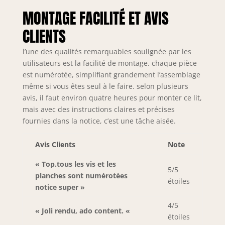
pratique : le lit
MONTAGE FACILITÉ ET AVIS
allie habilement
design élégant et
CLIENTS
confort suprême.
Le lit a des arrêts
l’une des qualités remarquables soulignée par les
sur la tête de lit
utilisateurs est la facilité de montage. chaque pièce
qui empêchent le
est numérotée, simplifiant grandement l’assemblage
matelas de glisser.
même si vous êtes seul à le faire. selon plusieurs
Les sommiers à
avis, il faut environ quatre heures pour monter ce lit,
lattes sont en 100
mais avec des instructions claires et précises
% bois massif et en
métal, et offrent à
fournies dans la notice, c’est une tâche aisée.
la fois une grande
capacité de charge
Avis Clients
Note
et un confort de
sommeil élevé.
« Top.tous les vis et les
5/5
Design moderne
planches sont numérotées
étoiles
au look vintage : le
notice super »
lit est recouvert de
tissu de coton et
4/5
« Joli rendu, ado content. «
de lin, les
étoiles