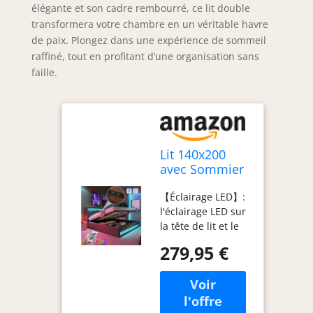
élégante et son cadre rembourré, ce lit double
transformera votre chambre en un véritable havre
de paix. Plongez dans une expérience de sommeil
raffiné, tout en profitant d’une organisation sans
faille.
Lit 140x200
avec Sommier
LED et USB, Lit
【Éclairage LED】:
Coffre 140x200
l'éclairage LED sur
avec
la tête de lit et le
Rangement et
pied du lit ajoute
Tete, Double
279,95 €
un style moderne à
avec à Lattes 2
votre chambre, et
Personnes,
avec la
Rembourré
télécommande,
Cadre de