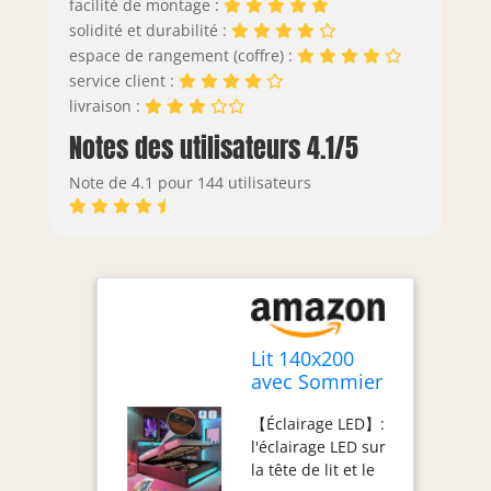
facilité de montage :
solidité et durabilité :
espace de rangement (coffre) :
service client :
livraison :
Notes des utilisateurs 4.1/5
Note de 4.1 pour 144 utilisateurs
Lit 140x200
avec Sommier
LED et USB, Lit
【Éclairage LED】:
Coffre 140x200
l'éclairage LED sur
avec
la tête de lit et le
Rangement et