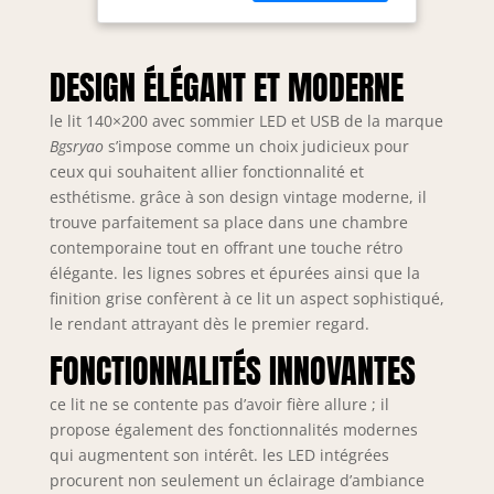
vous pouvez
Lin(sans
changer les
Matelas)
différentes
couleurs et la
DESIGN ÉLÉGANT ET MODERNE
luminosité pour un
sommeil
le lit 140×200 avec sommier LED et USB de la marque
confortable.
Bgsryao
s’impose comme un choix judicieux pour
【Station de
ceux qui souhaitent allier fonctionnalité et
charge avec port
esthétisme. grâce à son design vintage moderne, il
USB】: L'une des
trouve parfaitement sa place dans une chambre
caractéristiques
contemporaine tout en offrant une touche rétro
les plus utiles est
élégante. les lignes sobres et épurées ainsi que la
la prise USB
finition grise confèrent à ce lit un aspect sophistiqué,
intégrée à la tête
le rendant attrayant dès le premier regard.
du lit, ce qui vous
permet de charger
FONCTIONNALITÉS INNOVANTES
votre téléphone
portable et votre
ce lit ne se contente pas d’avoir fière allure ; il
tablette avant
propose également des fonctionnalités modernes
d'aller vous
qui augmentent son intérêt. les LED intégrées
coucher. 【Espace
procurent non seulement un éclairage d’ambiance
de rangement