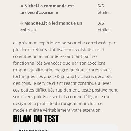
panneaux en bois
« Nickel.La commande est
5/5
avec des motifs
arrivée d’avance. «
étoiles
vintage et
l'éclairage LED
« Manque.Lit a led manque un
3/5
coloré lui donnent
colis… »
étoiles
un look vintage
moderne, et la tête
d’après mon expérience personnelle corroborée par
de lit rembourrée
est remplie de
plusieurs retours d’utilisateurs satisfaits, ce lit
mousse haute
constitue un achat intéressant tant par ses
densité pour vous
fonctionnalités avancées que par son excellent
y détendre
rapport qualité-prix. malgré quelques rares soucis
confortablement.
techniques liés aux LED ou aux livraisons décalées
【Informations
des colis, le service client réactif contribue à lever
détaillées】: pour
ces petites difficultés rapidement. testé positivement
réduire le risque
sur divers points essentiels comme l’élégance du
de dommages, ce
design et la praticité du rangement inclus, ce
cadre de lit est
modèle mérite véritablement votre attention.
expédié en 2
BILAN DU TEST
cartons et ils
peuvent arriver à
des jours