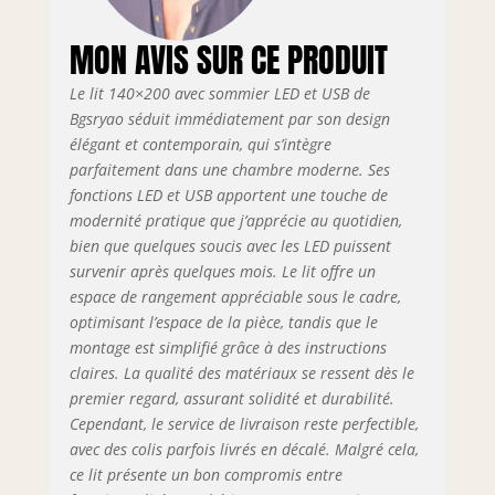
portable et votre
tablette avant
MON AVIS SUR CE PRODUIT
d'aller vous
coucher. 【Espace
Le lit 140×200 avec sommier LED et USB de
de rangement
Bgsryao séduit immédiatement par son design
suffisant】:
élégant et contemporain, qui s’intègre
l'étagère peut
parfaitement dans une chambre moderne. Ses
contenir des
fonctions LED et USB apportent une touche de
téléphones
modernité pratique que j’apprécie au quotidien,
portables ou des
bien que quelques soucis avec les LED puissent
tablettes. Grâce au
survenir après quelques mois. Le lit offre un
support du vérin à
gaz, l'espace sous
espace de rangement appréciable sous le cadre,
les lattes de lit
optimisant l’espace de la pièce, tandis que le
peut être utilisé
montage est simplifié grâce à des instructions
pour ranger de
claires. La qualité des matériaux se ressent dès le
grands objets. Le
premier regard, assurant solidité et durabilité.
sommier à lattes
Cependant, le service de livraison reste perfectible,
se replie
avec des colis parfois livrés en décalé. Malgré cela,
facilement en
ce lit présente un bon compromis entre
soulevant les