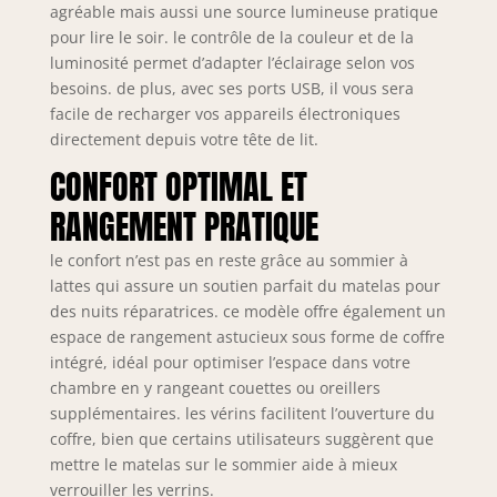
agréable mais aussi une source lumineuse pratique
suffisant】:
pour lire le soir. le contrôle de la couleur et de la
l'étagère peut
luminosité permet d’adapter l’éclairage selon vos
contenir des
téléphones
besoins. de plus, avec ses ports USB, il vous sera
portables ou des
facile de recharger vos appareils électroniques
tablettes. Grâce au
directement depuis votre tête de lit.
support du vérin à
CONFORT OPTIMAL ET
gaz, l'espace sous
les lattes de lit
RANGEMENT PRATIQUE
peut être utilisé
pour ranger de
le confort n’est pas en reste grâce au sommier à
grands objets. Le
lattes qui assure un soutien parfait du matelas pour
sommier à lattes
des nuits réparatrices. ce modèle offre également un
se replie
espace de rangement astucieux sous forme de coffre
facilement en
intégré, idéal pour optimiser l’espace dans votre
soulevant les
chambre en y rangeant couettes ou oreillers
bandes de tissu.
Un tissu non tissé
supplémentaires. les vérins facilitent l’ouverture du
est fixé au bas du
coffre, bien que certains utilisateurs suggèrent que
lit qui repousse la
mettre le matelas sur le sommier aide à mieux
poussière. Design
verrouiller les verrins.