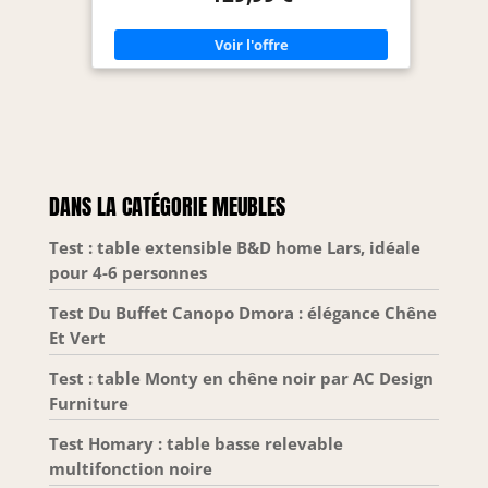
maximale ! Ses pieds larges et ses proportions
équilibrées le rendent encore plus stable et
robuste Dimensions globales : L.160 cm x l. 40 cm
x H. 80 cm - Hauteur des pieds : 20 cm
DANS LA CATÉGORIE MEUBLES
Test : table extensible B&D home Lars, idéale
pour 4-6 personnes
Test Du Buffet Canopo Dmora : élégance Chêne
Et Vert
Test : table Monty en chêne noir par AC Design
Furniture
Test Homary : table basse relevable
multifonction noire