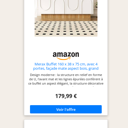
Merax Buffet 160 x 38 x 75 cm, avec 4
portes, façade mate aspect bois, grand
espace de rangement, armoire
Design moderne : la structure en relief en forme
multifonction pour salon, salle à manger,
de U, l'avant mat et les lignes épurées confèrent à
blanc
ce buffet un aspect élégant, la structure décorative
en bois dans la partie inférieure complète
harmonieusement le design Grand espace de
179,99 €
rangement : quatre compartiments intérieurs
généreux (environ 54 cm de hauteur) offrent
beaucoup d'espace pour la vaisselle, les ustensiles,
les fournitures ou les objets du quotidien, idéal
pour le salon et la salle à manger Mat et facile
d'entretien : la surface mate est de qualité
supérieure et réduit les traces de doigts visibles,
idéale pour les ménages qui accordent de