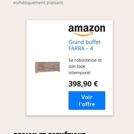
esthétiquement plaisant.
Grand buffet
FARRA – 4
portes – Chêne
Sa robustesse et
Dab Canyon –
son look
216 x 85 x 47
intemporel
cm
398,90 €