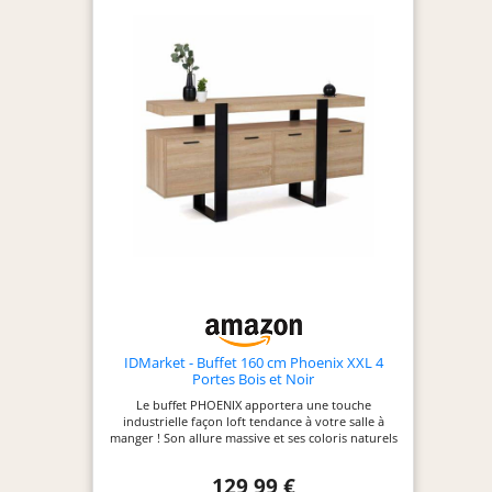
l'importance à un aspect soigné Détails décoratifs :
le design en relief fin et l'aspect bois structuré
dans le segment inférieur donnent des accents
modernes et font de l'armoire un accroche-regard
Utilisation polyvalente : peut être utilisé comme
buffet, commode, buffet ou armoire polyvalente,
idéal pour la vaisselle, les stocks, les documents,
les livres ou les décorations
IDMarket - Buffet 160 cm Phoenix XXL 4
Portes Bois et Noir
Le buffet PHOENIX apportera une touche
industrielle façon loft tendance à votre salle à
manger ! Son allure massive et ses coloris naturels
et sobres se fondront à merveille dans votre
intérieur Très fonctionnels, ses 4 placards et son
129,99 €
étagère vous offrent une capacité de rangement