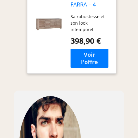
FARRA – 4
portes – Chêne
Sa robustesse et
Dab Canyon –
son look
216 x 85 x 47
intemporel
cm
398,90 €