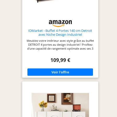
IDMarket - Buffet 4 Portes 140 cm Detroit
avec Niche Design Industriel
Meublez votre intérieur avec style grâce au buffet
DETROIT 4 portes au design industriel ! Profitez
d'une capacité de rangement optimale avec ses 3
grands placards et leur étagère ajustable Pratique,
il est également équipé de 2 niches où exposer vos
109,99 €
plus beaux objets déco Stabilité et robustesse sont
assurées avec une structure en particules de bois
et tubes en métal Dimensions : Longueur 140 x
largeur 40 x Hauteur 80 cm - Hauteur des pieds : 4
cm