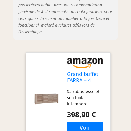
pas irréprochable. Avec une recommandation
générale de 4, il représente un choix judicieux pour
ceux qui recherchent un mobilier à la fois beau et
fonctionnel, malgré quelques défis lors de
l’assemblage.
Grand buffet
FARRA – 4
portes – Chêne
Sa robustesse et
Dab Canyon –
son look
216 x 85 x 47
intemporel
cm
398,90 €