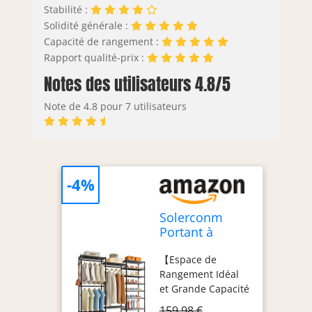
Stabilité :
Solidité générale :
Capacité de rangement :
Rapport qualité-prix :
Notes des utilisateurs 4.8/5
Note de 4.8 pour 7 utilisateurs
-4%
Solerconm
Portant à
Vêtements
【Espace de
avec Étagères à
Rangement Idéal
Chaussures,
et Grande Capacité
Porte
de Charge】
Vêtement sur
159,98 €