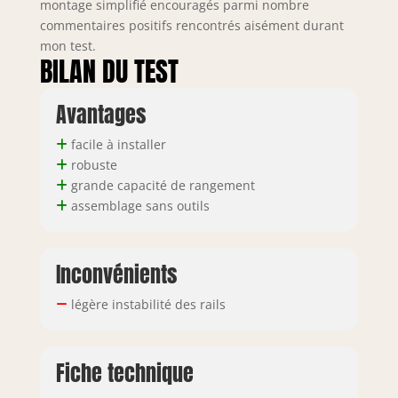
montage simplifié encouragés parmi nombre
vos besoins.
commentaires positifs rencontrés aisément durant
Assurez-vous de
mon test.
lire attentivement
BILAN DU TEST
les instructions de
montage avant de
les assembler.
Avantages
facile à installer
robuste
grande capacité de rangement
assemblage sans outils
Inconvénients
légère instabilité des rails
Fiche technique