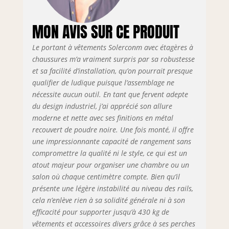
vêtements avec 6
couches d'étagères
au fil et 5 couches
MON AVIS SUR CE PRODUIT
d'étagères à
chaussures est
Le portant à vêtements Solerconm avec étagères à
réglable selon vos
chaussures m’a vraiment surpris par sa robustesse
besoins, ce qui
et sa facilité d’installation, qu’on pourrait presque
vous permet de
qualifier de ludique puisque l’assemblage ne
ranger toutes
nécessite aucun outil. En tant que fervent adepte
sortes d'articles
du design industriel, j’ai apprécié son allure
différents. Les 3
moderne et nette avec ses finitions en métal
perches amovibles
de ce porte-
recouvert de poudre noire. Une fois monté, il offre
vêtements
une impressionnante capacité de rangement sans
s'adaptent
compromettre la qualité ni le style, ce qui est un
facilement à la
atout majeur pour organiser une chambre ou un
longueur et à la
salon où chaque centimètre compte. Bien qu’il
taille de vos
présente une légère instabilité au niveau des rails,
vêtements.
cela n’enlève rien à sa solidité générale ni à son
【Robuste et
efficacité pour supporter jusqu’à 430 kg de
Durable】Le
vêtements et accessoires divers grâce à ses perches
portant vêtements