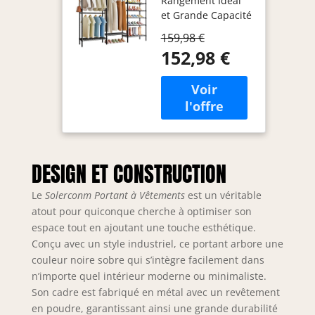
Rangement Idéal
Chaussures,
et Grande Capacité
Porte
de Charge】
Vêtement sur
159,98 €
Dimensions: 175(L)
Pied en Métal
152,98 €
x 40(L) x 195(H) CM.
Hauteur
Grande capacité
Réglable
de charge jusqu'à
175x40x195
430 KG. Ces
CM, Charge
étagères de
430KG pour
rangement de
Présentation
grande taille vous
Rangement
offrent assez bien
Chambre Salon
DESIGN ET CONSTRUCTION
d'espace de
rangement pour
Le
Solerconm Portant à Vêtements
est un véritable
accrocher des
atout pour quiconque cherche à optimiser son
vêtements, mettre
espace tout en ajoutant une touche esthétique.
des sacs, des
Conçu avec un style industriel, ce portant arbore une
chaussures, des
couleur noire sobre qui s’intègre facilement dans
bagages et
n’importe quel intérieur moderne ou minimaliste.
d'autres besoins
Son cadre est fabriqué en métal avec un revêtement
de stockage.
en poudre, garantissant ainsi une grande durabilité
【Réglable &