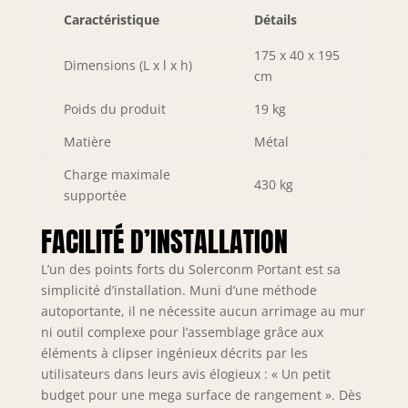
【Robuste et
Caractéristique
Détails
Durable】Le
portant vêtements
175 x 40 x 195
est fait d'acier de
Dimensions (L x l x h)
cm
haute qualité et de
fil métallique
Poids du produit
19 kg
robuste avec une
surface enduite de
Matière
Métal
poudre qui
Charge maximale
empêche la rouille
430 kg
supportée
et l'entrée d'eau,
tout cela rend
FACILITÉ D’INSTALLATION
cette penderie à
vêtements solide,
L’un des points forts du Solerconm Portant est sa
stable et durable.
simplicité d’installation. Muni d’une méthode
【Application
autoportante, il ne nécessite aucun arrimage au mur
Multi-Scènes】En
tant qu'une
ni outil complexe pour l’assemblage grâce aux
étagère de
éléments à clipser ingénieux décrits par les
rangement tout-
utilisateurs dans leurs avis élogieux : « Un petit
en-un pour les
budget pour une mega surface de rangement ». Dès