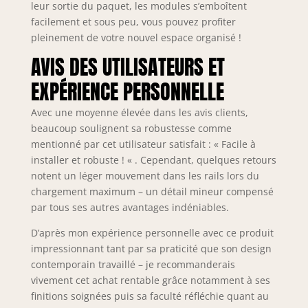
vêtements et les
leur sortie du paquet, les modules s’emboîtent
chaussures, elle
facilement et sous peu, vous pouvez profiter
peut ranger tous
pleinement de votre nouvel espace organisé !
vos objets du
quotidien. Idéal
AVIS DES UTILISATEURS ET
pour les chambres
EXPÉRIENCE PERSONNELLE
à coucher, le salon,
la buanderie, les
Avec une moyenne élevée dans les avis clients,
magasins de
beaucoup soulignent sa robustesse comme
vêtements, les
mentionné par cet utilisateur satisfait : « Facile à
appartements, les
dressings, etc.
installer et robuste ! « . Cependant, quelques retours
【Facile à
notent un léger mouvement dans les rails lors du
Assembler】Ce
chargement maximum – un détail mineur compensé
porte-manteau a
par tous ses autres avantages indéniables.
plusieurs
méthodes
D’après mon expérience personnelle avec ce produit
d'assemblage DIY,
impressionnant tant par sa praticité que son design
vous pouvez
contemporain travaillé – je recommanderais
personnaliser
vivement cet achat rentable grâce notamment à ses
l'espace de
finitions soignées puis sa faculté réfléchie quant au
rangement selon