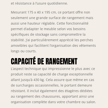
et résistance à l’usure quotidienne.
Multifonctionnel】
Le portant à
Mesurant 175 x 40 x 195 cm, ce portant offre non
vêtements avec 6
seulement une grande surface de rangement mais
couches d'étagères
aussi une hauteur réglable. Cette fonctionnalité
au fil et 5 couches
d'étagères à
permet d’adapter le meuble selon vos besoins
chaussures est
spécifiques de stockage sans compromettre la
réglable selon vos
stabilité. J’ai particulièrement apprécié les perches
besoins, ce qui
amovibles qui facilitent l’organisation des vêtements
vous permet de
longs ou courts.
ranger toutes
CAPACITÉ DE RANGEMENT
sortes d'articles
différents. Les 3
L’aspect technique qui impressionne le plus avec ce
perches amovibles
produit reste sa capacité de charge exceptionnelle
de ce porte-
vêtements
allant jusqu’à 430 kg. Cela assure que même en cas
s'adaptent
de surcharges occasionnelles, le portant demeure
facilement à la
résistant. Il inclut également des étagères dédiées
longueur et à la
au rangement des chaussures, apportant ainsi une
taille de vos
organisation complète dans votre chambre ou salon.
vêtements.