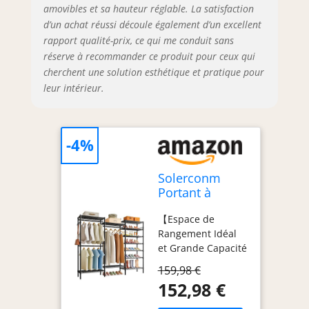
amovibles et sa hauteur réglable. La satisfaction
est fait d'acier de
d’un achat réussi découle également d’un excellent
haute qualité et de
fil métallique
rapport qualité-prix, ce qui me conduit sans
robuste avec une
réserve à recommander ce produit pour ceux qui
surface enduite de
cherchent une solution esthétique et pratique pour
poudre qui
leur intérieur.
empêche la rouille
et l'entrée d'eau,
tout cela rend
cette penderie à
-4%
vêtements solide,
stable et durable.
Solerconm
【Application
Portant à
Multi-Scènes】En
Vêtements
tant qu'une
【Espace de
avec Étagères à
étagère de
Rangement Idéal
Chaussures,
rangement tout-
et Grande Capacité
Porte
en-un pour les
de Charge】
Vêtement sur
159,98 €
vêtements et les
Dimensions: 175(L)
Pied en Métal
152,98 €
chaussures, elle
x 40(L) x 195(H) CM.
Hauteur
peut ranger tous
Grande capacité
Réglable