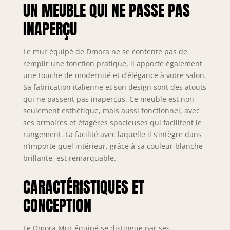
UN MEUBLE QUI NE PASSE PAS
Moderne et
innovant, parfait
INAPERÇU
pour décorer des
espaces avec des
besoins d'espace
Le mur équipé de Dmora ne se contente pas de
avec un seul
remplir une fonction pratique, il apporte également
modèle élégant et
une touche de modernité et d’élégance à votre salon.
fonctionnel
Sa fabrication italienne et son design sont des atouts
STRUCTURE ET
qui ne passent pas inaperçus. Ce meuble est non
UTILISATION:
seulement esthétique, mais aussi fonctionnel, avec
Meuble de salon
ses armoires et étagères spacieuses qui facilitent le
composé d'une
base de meuble
rangement. La facilité avec laquelle il s’intègre dans
TV, d'éléments
n’importe quel intérieur, grâce à sa couleur blanche
muraux et d'une
brillante, est remarquable.
vitrine avec portes
battantes et
CARACTÉRISTIQUES ET
abattantes
entièrement de
CONCEPTION
couleur blanc
brillant - La
Le Dmora Mur équipé se distingue par ses