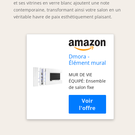
et ses vitrines en verre blanc ajoutent une note
contemporaine, transformant ainsi votre salon en un
véritable havre de paix esthétiquement plaisant.
Dmora -
Élément mural
Bruno, meuble
MUR DE VIE
TV 3 portes,
ÉQUIPÉ: Ensemble
Meuble de
de salon fixe
salon
complet avec base
polyvalent avec
de meuble TV,
lumière LED,
éléments muraux
100% Made in
et vitrines - La
Italy,
structure est
340x30h180
entièrement en
cm, Blanc
blanc brillant -
brillant