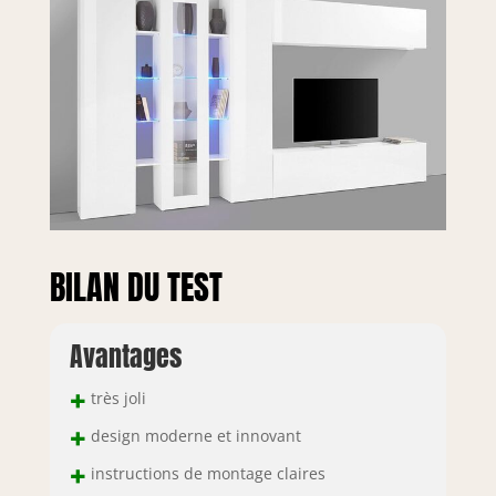
portée aux
processus de
production, le
choix des matières
premières de
qualité et le souci
du détail font de ce
produit une
fabrication noble
CARACTÉRISTIQUES
TECHNIQUES :
Fabriqué
BILAN DU TEST
entièrement en
stratifié, il résiste
aux chocs et aux
Avantages
rayures, et est
durable dans le
+
temps - Nettoyage
très joli
rapide et facile
+
design moderne et innovant
grâce à la matière
+
dont il est fait -
instructions de montage claires
Livré démonté avec