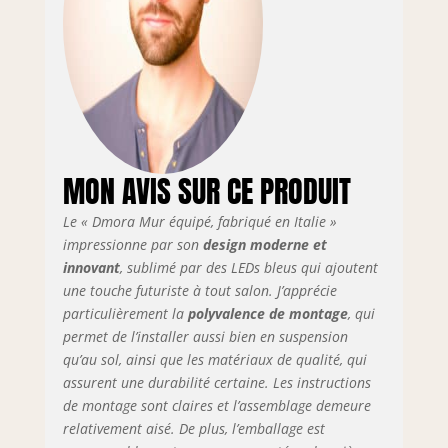
fonctionnel
STRUCTURE ET
UTILISATION:
Meuble de salon
composé d'une
base de meuble
TV, d'éléments
muraux et d'une
vitrine avec portes
MON AVIS SUR CE PRODUIT
battantes et
abattantes
Le « Dmora Mur équipé, fabriqué en Italie »
entièrement de
impressionne par son
design moderne et
couleur blanc
innovant
, sublimé par des LEDs bleus qui ajoutent
brillant - La
une touche futuriste à tout salon. J’apprécie
combinaison
particulièrement la
polyvalence de montage
, qui
d'éléments muraux
permet de l’installer aussi bien en suspension
fermés par des
qu’au sol, ainsi que les matériaux de qualité, qui
portes également
assurent une durabilité certaine. Les instructions
avec des détails en
de montage sont claires et l’assemblage demeure
verre et des
relativement aisé. De plus, l’emballage est
étagères vous