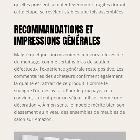
salon moderne et
qu’elles puissent sembler légèrement fragiles durant
lumineux ou un
cette étape, se révèlent stables une fois assemblées.
petit appartement
avec des besoins
RECOMMANDATIONS ET
d'espace - La
couleur blanc
IMPRESSIONS GÉNÉRALES
brillant est très
moderne et en
Malgré quelques inconvénients mineurs relevés lors
même temps
du montage, comme certains bras de soutien
temps il s'adapte
facilement à tout
défectueux, l’expérience générale reste positive. Les
type
commentaires des acheteurs confirment également
d'environnement
la qualité et l’attrait de ce produit. Comme le
100% MADE IN
souligne l’un des avis : « Pour le prix payé, cela
ITALY: La
convient, surtout pour un séjour utilisé comme une
production 100%
décoration ». À mon sens, le modèle mérite bien son
italienne garantit
classement au niveau des ensembles de meubles de
fiabilité, résistance,
salon sur Amazon.
confort et
durabilité dans le
temps l'attention