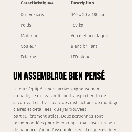
Caractéristiques
Description
resteront exposés
sur les étagères -
Dimensions
340 x 30 x 180 cm
L'espace à
l'intérieur de l'ante
Poids
159 kg
est parfait pour
Matériau
Verre et bois laqué
ranger
soigneusement vos
Couleur
Blanc brillant
livres, objets ou
vaisselle de
Éclairage
LED bleue
manière ordonnée
et discrète
UN ASSEMBLAGE BIEN PENSÉ
PRATIQUE ET
INNOVANT : Ce
produit se
Le mur équipé Dmora arrive soigneusement
caractérise par des
emballé, ce qui garantit son transport en toute
lignes simples et
sécurité. Il est livré avec des instructions de montage
géométriques et
claires et détaillées, que j’ai trouvées
un design
particulièrement utiles. Deux personnes sont
moderne, c'est la
solution idéale
recommandées pour le montage, mais avec un peu
pour meubler un
de patience, j’ai pu l’assembler seul. Les pièces, bien