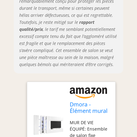
permet de laisser
remarquablement conçu pour protéger les pièces
ou exposer vos
durant le transport, même si certaines peuvent
ornements -
hélas arriver défectueuses, ce qui est regrettable.
Système
Toutefois, je reste mitigé sur le
rapport
d'éclairage LED
qualité/prix
, le tarif me semblant potentiellement
bleu intégré qui
excessif compte tenu du fait que l’aggloméré utilisé
donne une touche
est fragile et que le remplacement des pièces
de classe au
s’avère compliqué. Cet ensemble de salon se veut
produit - En plus
une pièce maîtresse au sein de la maison, malgré
du téléviseur, vous
quelques bémols qui mériteraient d’être corrigés.
pouvez
personnaliser le
mur avec vos
ornements
préférés qui
resteront exposés
sur les étagères -
Dmora -
L'espace à
Élément mural
l'intérieur de l'ante
Bruno, meuble
MUR DE VIE
est parfait pour
TV 3 portes,
ÉQUIPÉ: Ensemble
ranger
Meuble de
de salon fixe
soigneusement vos
salon