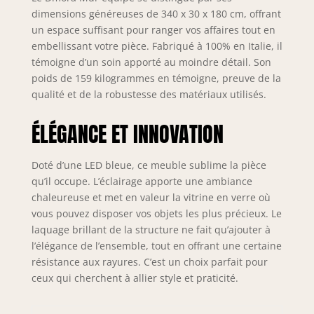
combinaison
dimensions généreuses de 340 x 30 x 180 cm, offrant
d'éléments muraux
un espace suffisant pour ranger vos affaires tout en
fermés par des
portes également
embellissant votre pièce. Fabriqué à 100% en Italie, il
avec des détails en
témoigne d’un soin apporté au moindre détail. Son
verre et des
poids de 159 kilogrammes en témoigne, preuve de la
étagères vous
qualité et de la robustesse des matériaux utilisés.
permet de laisser
ou exposer vos
ÉLÉGANCE ET INNOVATION
ornements -
Système
d'éclairage LED
Doté d’une LED bleue, ce meuble sublime la pièce
bleu intégré qui
qu’il occupe. L’éclairage apporte une ambiance
donne une touche
chaleureuse et met en valeur la vitrine en verre où
de classe au
vous pouvez disposer vos objets les plus précieux. Le
produit - En plus
laquage brillant de la structure ne fait qu’ajouter à
du téléviseur, vous
l’élégance de l’ensemble, tout en offrant une certaine
pouvez
résistance aux rayures. C’est un choix parfait pour
personnaliser le
ceux qui cherchent à allier style et praticité.
mur avec vos
ornements
préférés qui