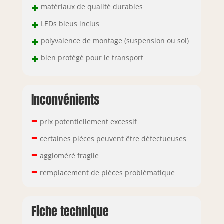
+
matériaux de qualité durables
kit et livret
d'instructions de
+
LEDs bleus inclus
montage - Soin et
+
attention
polyvalence de montage (suspension ou sol)
particulière à
+
bien protégé pour le transport
l'emballage ,
résistant et adapté
au transport -
Dimensions en cm
Inconvénients
: 340x30h180
–
prix potentiellement excessif
–
certaines pièces peuvent être défectueuses
–
aggloméré fragile
–
remplacement de pièces problématique
Fiche technique