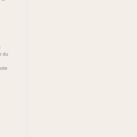
s
e du
note