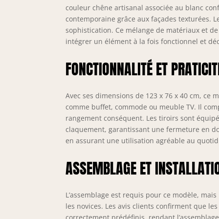
couleur chêne artisanal associée au blanc con
contemporaine grâce aux façades texturées. Les
sophistication. Ce mélange de matériaux et de
intégrer un élément à la fois fonctionnel et déc
FONCTIONNALITÉ ET PRATICIT
Avec ses dimensions de 123 x 76 x 40 cm, ce meu
comme buffet, commode ou meuble TV. Il compr
rangement conséquent. Les tiroirs sont équipés
claquement, garantissant une fermeture en do
en assurant une utilisation agréable au quotid
ASSEMBLAGE ET INSTALLATI
L’assemblage est requis pour ce modèle, mais l
les novices. Les avis clients confirment que le
correctement prédéfinis, rendant l’assemblage p