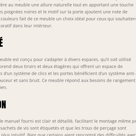
fère au meuble une allure naturelle tout en apportant une touche
 poignées noires et le motif sur la porte ajoutent une note de
 couleurs fait de ce meuble un choix idéal pour ceux qui souhaiten
oratif dans leur intérieur.
É
ble est conçu pour s’adapter à divers espaces, qu’il soit utilisé
end deux tiroirs et deux étagères qui offrent un espace de
 d’un système de clics et les portes bénéficient d’un système anti-
uceur et sans bruit. Ce meuble répond aux besoins de rangement
ien.
ON
e manuel fourni est clair et détaillé, facilitant le montage même p
s sachets de vis sont étiquetés et que les trous de perçage sont
lus intuitif. Bien que certains aient rencontré des difficultés avec