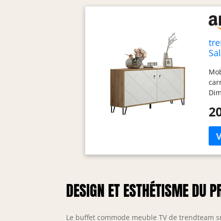
tr
Sal
40
Mob
21
car
Dim
com
20
mon
DESIGN ET ESTHÉTISME DU P
Le buffet commode meuble TV de trendteam smar