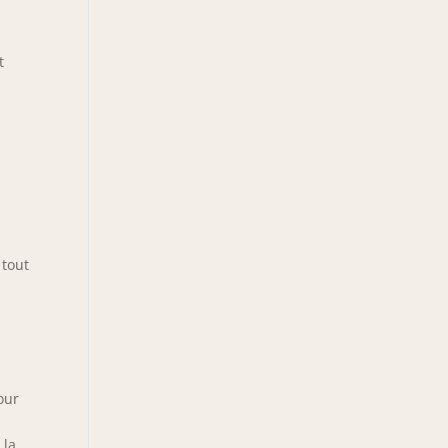
t
 tout
our
 la