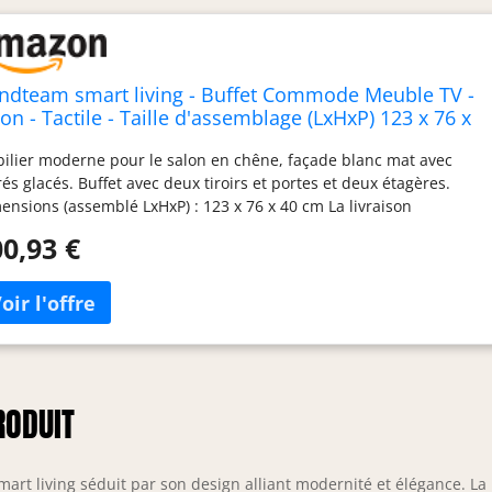
endteam smart living - Buffet Commode Meuble TV -
on - Tactile - Taille d'assemblage (LxHxP) 123 x 76 x
 cm - Couleur chêne Artisanal avec Blanc -
ilier moderne pour le salon en chêne, façade blanc mat avec
0287107
rés glacés. Buffet avec deux tiroirs et portes et deux étagères.
ensions (assemblé LxHxP) : 123 x 76 x 40 cm La livraison
prend le mobilier, les instructions de montage et le matériel de
0,93 €
tage ; livré démonté et sans décoration
RODUIT
t living séduit par son design alliant modernité et élégance. La