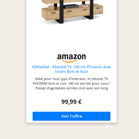
IDMarket - Meuble TV 140 cm Phoenix avec
tiroirs Bois et Noir
Idéal pour tout type d'intérieur, le meuble TV
PHOENIX bois et noir 140 cm est fait pour vous !
Passez d'agréables soirées ciné avec son long
plateau qui peut accueillir un écran jusqu'à 60
pouces Design effet loft ultra tendance en PB
99,99 €
mélaminé épaisseur 1,5 cm - 3 tiroirs pratiques et
spacieux Stabilité et solidité garanties avec sa
structure à l'aspect massif et son côté robuste !
Dimensions : Longueur 140 x largeur 40 x Hauteur
50 cm