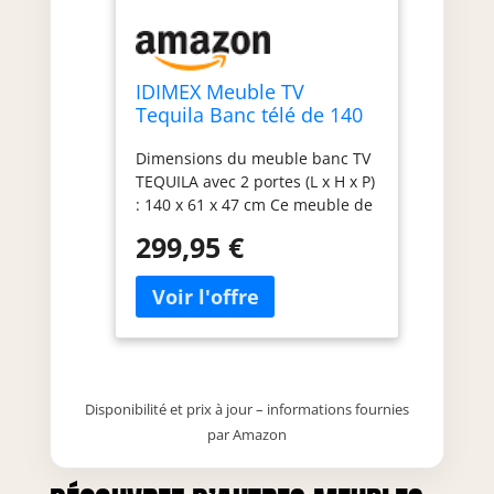
IDIMEX Meuble TV
Tequila Banc télé de 140
cm en Bois Style Mexicain
Dimensions du meuble banc TV
avec 1 tiroir 2 niches et 2
TEQUILA avec 2 portes (L x H x P)
Portes, en pin Massif
: 140 x 61 x 47 cm Ce meuble de
Finition teintée/cirée
télévision est fabriqué en pin
299,95 €
massif à la finition teintée et
cirée, la madrure du bois reste
donc visible ; les poignées
décoratives et les ferrures sont
en métal de coloris noir Avec
ses 2 niches ouvertes, son tiroir
et les espaces derrière les 2
Disponibilité et prix à jour – informations fournies
portes battantes, ce meuble
par Amazon
vous permettra de ranger de
nombreuses affaires, telles que
CD, DVD ou télécommandes De