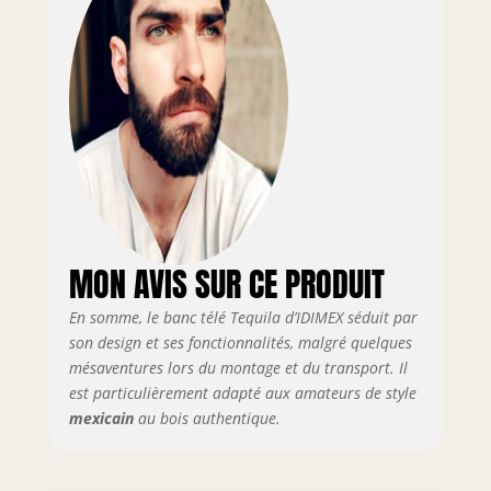
avec le reste de votre mobilier
et est parfait pour aménager
votre salon ou votre séjour Ce
meuble de rangement en bois
massif fait partie de notre
collection TEQUILA, composé de
mobilier de style mexicain
corona au charme authentique
MON AVIS SUR CE PRODUIT
En somme, le banc télé Tequila d’IDIMEX séduit par
son design et ses fonctionnalités, malgré quelques
mésaventures lors du montage et du transport. Il
est particulièrement adapté aux amateurs de style
mexicain
au bois authentique.