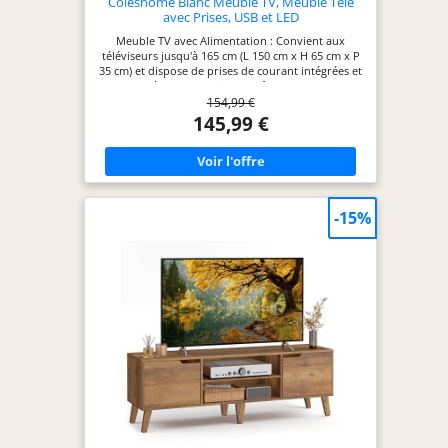
Coleshome Blanc Meuble TV, Meuble Tele
avec Prises, USB et LED
Meuble TV avec Alimentation : Convient aux
téléviseurs jusqu'à 165 cm (L 150 cm x H 65 cm x P
35 cm) et dispose de prises de courant intégrées et
d'un système de gestion des câbles pour garder
154,99 €
vos appareils électroniques chargés et organisés.
Éclairage LED à Changement de couleur : Meuble
145,99 €
tele est équipé de bandes lumineuses LED de
différentes couleurs qui créent une ambiance
dynamique selon votre humeur et optimisent
votre expérience télévisuelle et de divertissement.
Il sert également de meuble de rangement élégant
pour vos photos de famille, figurines, plantes et
-15%
fleurs préférées. Vaste Espace de Rangement :
Meuble tv chambre comprend deux armoires de
rangement et quatre compartiments ouverts, ainsi
qu'une étagère centrale réglable, offrant une
variété d'options de rangement et d'affichage.
Construction Robuste : Fabriqué en bois dur
certifié, le table tv est doté d'un plateau de 2,5 cm
d'épaisseur qui garantit durabilité et stabilité
dimensionnelle, tout en assurant la sécurité et la
stabilité de votre téléviseur. Profitez de vos films
et émissions préférés en toute confiance : vos
appareils sont rangés en toute sécurité et avec
style. Montage Facile : Chaque élément du meuble
de divertissement est numéroté et accompagné
d'une notice de montage illustrée étape par étape
pour vous guider tout au long du processus.