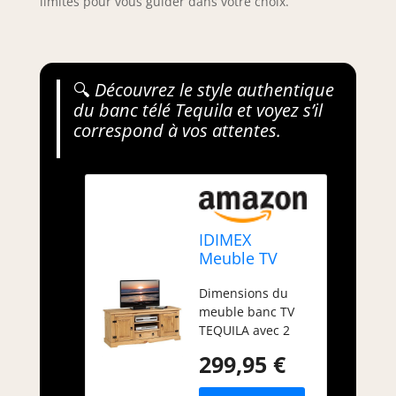
limites pour vous guider dans votre choix.
🔍
Découvrez le style authentique
du banc télé Tequila et voyez s’il
correspond à vos attentes.
IDIMEX
Meuble TV
Tequila Banc
Dimensions du
télé de 140 cm
meuble banc TV
en Bois Style
TEQUILA avec 2
Mexicain avec
portes (L x H x P) :
1 tiroir 2
299,95 €
140 x 61 x 47 cm
niches et 2
Ce meuble de
Portes, en pin