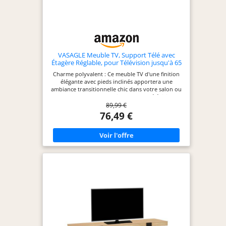
Notre équipe d'assistance professionnelle
répondra à vos questions concernant
l'installation, la qualité et les produits sous 24
heures.
VASAGLE Meuble TV, Support Télé avec
Étagère Réglable, pour Télévision jusqu'à 65
Pouces, Longueur 147 cm, Style
Charme polyvalent : Ce meuble TV d'une finition
Ttransitionnel, pour Salon, Chambre,
élégante avec pieds inclinés apportera une
Marron Miel LTV556K01
ambiance transitionnelle chic dans votre salon ou
votre chambre Compatible avec les télévisions
89,99 €
jusqu’à 65 pouces : De dimensions 147 x 39 x 50
cm, ce meuble TV s’intègre parfaitement dans
76,49 €
votre pièce et convient aux téléviseurs jusqu’à 65
pouces Espace de rangement généreux : Le
plateau permet de ranger les décodeurs TV et les
box internet. Les 2 placards latéraux et 2
compartiments ouverts offrent un grand espace
de rangement. Le plateau réglable permet de
ranger des objets de tailles variées Détails bien
pensés : Les pieds surélevés de 15 cm facilitent le
passage des robots aspirateurs. Les pieds
réglables assurent un équilibre parfait. 6 trous
passe-câbles à l'arrière permettent une gestion
facile des câbles Montage sans soucis : Les
instructions claires et les pièces numérotées
simplifient le montage de ce meuble TV