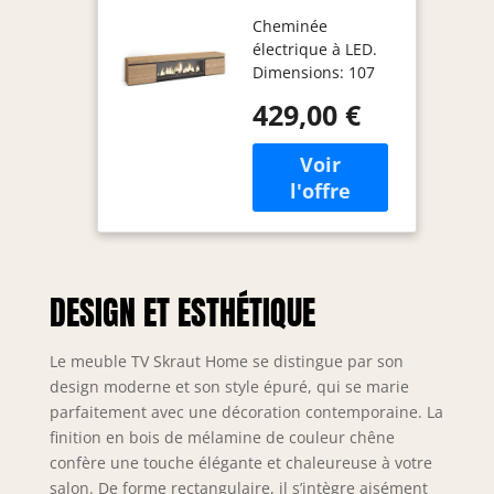
Banc Télé |
Cheminée
Grand Espace
électrique à LED.
de Rangement
Dimensions: 107
| 210 | pour
cm de large, 32 cm
Les TV jusqu'à
429,00 €
de haut. Effet de
80" |
feu 3D
Cheminée
incroyablement
électrique XXL
réaliste. Pas de
| Style
risque de brûlure
Moderne |
car il n'y a pas de
Chêne
source de chaleur.
Puissance: 34w.
DESIGN ET ESTHÉTIQUE
Comprend une
télécommande et 3
niveaux
Le meuble TV Skraut Home se distingue par son
d'intensité. Meuble
design moderne et son style épuré, qui se marie
TV avec porte,
parfaitement avec une décoration contemporaine. La
grande capacité de
finition en bois de mélamine de couleur chêne
rangement.
confère une touche élégante et chaleureuse à votre
Dimensions du
salon. De forme rectangulaire, il s’intègre aisément
module: 51 cm. de