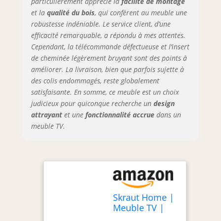
particulièrement apprécié la
facilité de montage
haut, 35 cm de
et la
qualité du bois
, qui confèrent au meuble une
profondeur,
robustesse indéniable. Le service client, d’une
couleur chêne avec
efficacité remarquable, a répondu à mes attentes.
un veinage du bois
Cependant, la télécommande défectueuse et l’insert
poreux au touché
de cheminée légèrement bruyant sont des points à
de haute qualité.
améliorer. La livraison, bien que parfois sujette à
Montage facile : les
meubles Skraut
des colis endommagés, reste globalement
Home sont faciles
satisfaisante. En somme, ce meuble est un choix
à monter grâce à
judicieux pour quiconque recherche un
design
des instructions
attrayant
et une
fonctionnalité accrue
dans un
claires et
meuble TV.
détaillées. Aucun
outil spécial n'est
nécessaire et vous
pouvez profiter de
votre nouveau
meuble en un
temps record.
Skraut Home |
Garantie : Les
Meuble TV |
produits Skraut
Banc Télé |