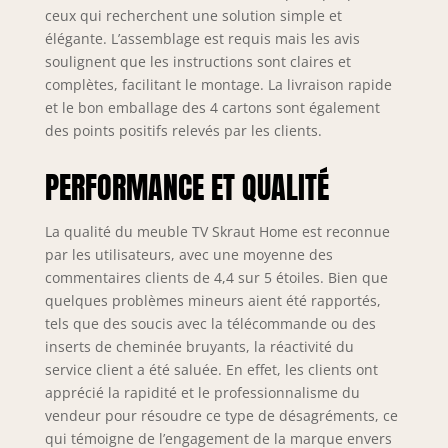
Home sont faciles
ceux qui recherchent une solution simple et
à monter grâce à
élégante. L’assemblage est requis mais les avis
des instructions
soulignent que les instructions sont claires et
claires et
complètes, facilitant le montage. La livraison rapide
détaillées. Aucun
et le bon emballage des 4 cartons sont également
outil spécial n'est
des points positifs relevés par les clients.
nécessaire et vous
pouvez profiter de
PERFORMANCE ET QUALITÉ
votre nouveau
meuble en un
temps record.
La qualité du meuble TV Skraut Home est reconnue
Garantie : Les
par les utilisateurs, avec une moyenne des
produits Skraut
commentaires clients de 4,4 sur 5 étoiles. Bien que
Home sont
quelques problèmes mineurs aient été rapportés,
garantis 2 ans et
tels que des soucis avec la télécommande ou des
bénéficient d'un
excellent service
inserts de cheminée bruyants, la réactivité du
après-vente, avec
service client a été saluée. En effet, les clients ont
un stock
apprécié la rapidité et le professionnalisme du
permanent de
vendeur pour résoudre ce type de désagréments, ce
pièces de
qui témoigne de l’engagement de la marque envers