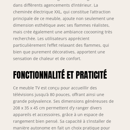
largeur, 45 cm. de
dans différents agencements d’intérieur. La
hauteur, 35 cm. de
cheminée électrique XXL, qui constitue l’attraction
profondeur.
principale de ce meuble, ajoute non seulement une
Couleur chêne et
dimension esthétique avec ses flammes réalistes,
noir avec un
mais crée également une ambiance cocooning très
veinage du bois
recherchée. Les utilisateurs apprécient
poreux au touché
particulièrement l’effet relaxant des flammes, qui
de haute qualité.
bien que purement décoratives, apportent une
Module de
sensation de chaleur et de confort.
cheminée à Led.
Dimensions du
FONCTIONNALITÉ ET PRATICITÉ
module : 107 cm
de large, 45 cm de
haut, 35 cm de
Ce meuble TV est conçu pour accueillir des
profondeur,
télévisions jusqu’à 80 pouces, offrant ainsi une
couleur chêne avec
grande polyvalence. Ses dimensions généreuses de
un veinage du bois
208 x 35 x 45 cm permettent d’y ranger divers
poreux au touché
de haute qualité.
appareils et accessoires, grâce à un espace de
Montage facile : les
rangement bien pensé. Sa capacité à s’installer de
meubles Skraut
manière autonome en fait un choix pratique pour