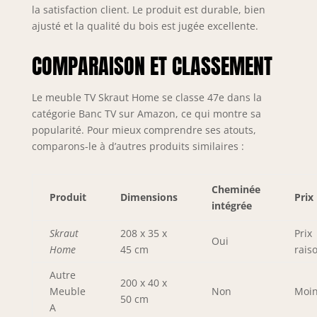
rechange. La
la satisfaction client. Le produit est durable, bien
cheminée
ajusté et la qualité du bois est jugée excellente.
électrique
fonctionne en
COMPARAISON ET CLASSEMENT
étant branchée à
l'électricité, elle
n'utilise pas de
Le meuble TV Skraut Home se classe 47e dans la
piles. La
catégorie Banc TV sur Amazon, ce qui montre sa
télécommande
popularité. Pour mieux comprendre ses atouts,
nécessite des
comparons-le à d’autres produits similaires :
piles, qui ne sont
pas incluses.
Cheminée
Produit
Dimensions
Prix
intégrée
Skraut
208 x 35 x
Prix
Oui
Home
45 cm
rais
Autre
200 x 40 x
Meuble
Non
Moin
50 cm
A