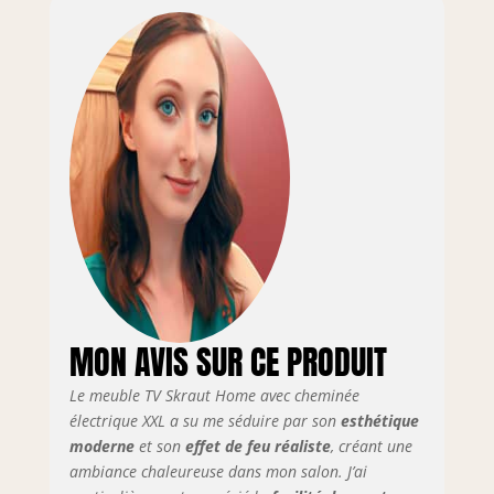
Comprend une
télécommande et 3
niveaux
d'intensité. Meuble
TV avec porte,
grande capacité de
rangement.
Dimensions du
module: 51 cm. de
largeur, 45 cm. de
hauteur, 35 cm. de
profondeur.
Couleur chêne et
noir avec un
veinage du bois
MON AVIS SUR CE PRODUIT
poreux au touché
de haute qualité.
Le meuble TV Skraut Home avec cheminée
Module de
cheminée à Led.
électrique XXL a su me séduire par son
esthétique
Dimensions du
moderne
et son
effet de feu réaliste
, créant une
module : 107 cm
ambiance chaleureuse dans mon salon. J’ai
de large, 45 cm de