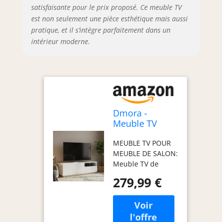
satisfaisante pour le prix proposé. Ce meuble TV
dimensionné pour
accueillir votre
est non seulement une pièce esthétique mais aussi
téléviseur - Portes
pratique, et il s’intègre parfaitement dans un
équipées de
intérieur moderne.
charnières
métalliques solides
et durables
PRATIQUE ET
INNOVANT : Ce
produit se
Dmora -
caractérise par des
Meuble TV
lignes simples et
Nino, Buffet
géométriques et
MEUBLE TV POUR
bas de salon
un design
MEUBLE DE SALON:
avec 2 portes,
moderne, c'est la
Meuble TV de
Base pour
solution idéale
salon de style
meuble TV,
pour meubler un
279,99 €
moderne avec
100% Made in
salon moderne et
deux portes
Italy,
lumineux ou un
battantes, un tiroir
150x43h46 cm,
petit appartement
et un
Blanc brillant
avec des besoins