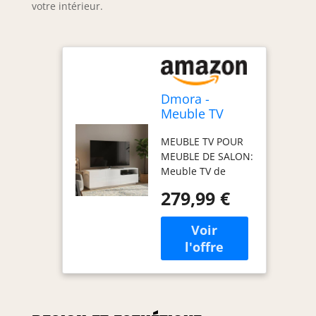
votre intérieur.
Dmora -
Meuble TV
Nino, Buffet
MEUBLE TV POUR
bas de salon
MEUBLE DE SALON:
avec 2 portes,
Meuble TV de
Base pour
salon de style
meuble TV,
279,99 €
moderne avec
100% Made in
deux portes
Italy,
battantes, un tiroir
150x43h46 cm,
et un
Blanc brillant
compartiment
ouvert, structure
entièrement en
blanc brillant -