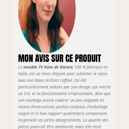
STRUCTURE ET
UTILISATION: La
simplicité de ce
modèle moderne
et intemporel le
rend parfait pour
décorer tout type
d'environnement,
du plus classique
MON AVIS SUR CE PRODUIT
au plus moderne -
La composition de
Le
meuble TV Nino de Dmora
, 100 % fabriqué en
la structure avec
deux portes
Italie, est un choix élégant pour sublimer le salon
battantes, un tiroir
avec son blanc brillant raffiné. J’ai été
et une étagère
particulièrement séduite par son design, qui mérite
ouverte est
un 5/5, et sa fonctionnalité irréprochable. Bien que
parfaite pour
son montage puisse s’avérer un peu exigeant en
plaçant tout le
raison d’instructions parfois confuses, l’emballage
nécessaire pour
soigné et le bon rapport qualité/prix compensent
compléter votre
largement ces petits désagréments. La qualité des
séjour - L'étage
pièces pourrait être améliorée, mais elle reste
supérieur est