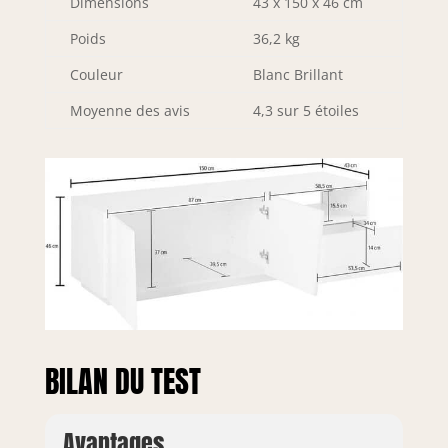
Dimensions
43 x 150 x 46 cm
durabilité dans le
temps l'attention
Poids
36,2 kg
portée aux
processus de
Couleur
Blanc Brillant
production, le
choix des matières
Moyenne des avis
4,3 sur 5 étoiles
premières de
qualité et le souci
du détail font de ce
produit une
fabrication noble
CARACTÉRISTIQUES
TECHNIQUES :
Fabriqué
entièrement en
stratifié, il résiste
aux chocs et aux
rayures, et est
BILAN DU TEST
durable dans le
temps - Nettoyage
rapide et facile
Avantages
grâce à la matière