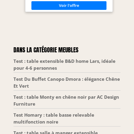
rayures, et est
structure à l'aspect massif et son côté robuste !
Dimensions : Longueur 140 x largeur 40 x Hauteur
durable dans le
50 cm
temps - Nettoyage
rapide et facile
grâce à la matière
dont il est fait -
Livré démonté avec
kit et livret
DANS LA CATÉGORIE MEUBLES
d'instructions de
montage - Soin et
Test : table extensible B&D home Lars, idéale
attention
pour 4-6 personnes
particulière à
l'emballage ,
Test Du Buffet Canopo Dmora : élégance Chêne
résistant et adapté
Et Vert
au transport -
Dimensions en cm
Test : table Monty en chêne noir par AC Design
: 150x43h46
Furniture
Test Homary : table basse relevable
multifonction noire
Test : table salle à manger extensible