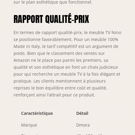
sur le plan esthétique que fonctionnel.
solution idéale
pour meubler un
RAPPORT QUALITÉ-PRIX
salon moderne et
lumineux ou un
petit appartement
En termes de rapport qualité-prix, le meuble TV Nino
avec des besoins
se positionne favorablement. Pour un meuble 100%
d'espace - La
Made in Italy, le tarif compétitif est un argument de
couleur blanc
poids. Bien que le classement des ventes sur
brillant est très
Amazon ne le place pas parmi les premiers, sa
moderne et en
même temps
qualité et son esthétique en font un choix judicieux
temps il s'adapte
pour qui recherche un meuble TV à la fois élégant et
facilement à tout
pratique. Les clients mentionnent à plusieurs
type
reprises le bon équilibre entre coût et qualité,
d'environnement
renforçant ainsi l’attrait pour ce produit.
100% MADE IN
ITALY: La
production 100%
Caractéristique
Détail
italienne garantit
fiabilité, résistance,
Marque
Dmora
confort et