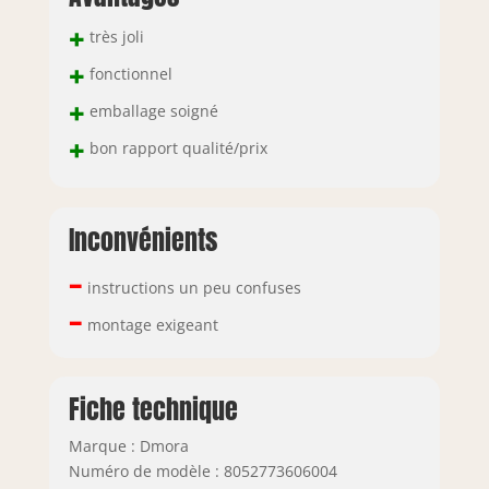
dont il est fait -
+
très joli
Livré démonté avec
kit et livret
+
fonctionnel
d'instructions de
+
emballage soigné
montage - Soin et
attention
+
bon rapport qualité/prix
particulière à
l'emballage ,
résistant et adapté
au transport -
Inconvénients
Dimensions en cm
: 150x43h46
–
instructions un peu confuses
–
montage exigeant
Fiche technique
Marque : Dmora
Numéro de modèle : 8052773606004