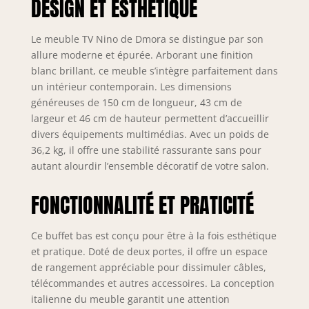
DESIGN ET ESTHÉTIQUE
Moderne et
innovant, parfait
pour décorer des
Le meuble TV Nino de Dmora se distingue par son
environnements
allure moderne et épurée. Arborant une finition
avec des exigences
blanc brillant, ce meuble s’intègre parfaitement dans
d'espace
un intérieur contemporain. Les dimensions
STRUCTURE ET
généreuses de 150 cm de longueur, 43 cm de
UTILISATION: La
largeur et 46 cm de hauteur permettent d’accueillir
simplicité de ce
modèle moderne
divers équipements multimédias. Avec un poids de
et intemporel le
36,2 kg, il offre une stabilité rassurante sans pour
rend parfait pour
autant alourdir l’ensemble décoratif de votre salon.
décorer tout type
d'environnement,
FONCTIONNALITÉ ET PRATICITÉ
du plus classique
au plus moderne -
La composition de
Ce buffet bas est conçu pour être à la fois esthétique
la structure avec
et pratique. Doté de deux portes, il offre un espace
deux portes
de rangement appréciable pour dissimuler câbles,
battantes, un tiroir
télécommandes et autres accessoires. La conception
et une étagère
italienne du meuble garantit une attention
ouverte est