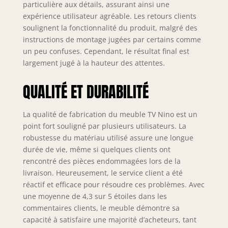
particulière aux détails, assurant ainsi une
parfaite pour
expérience utilisateur agréable. Les retours clients
plaçant tout le
soulignent la fonctionnalité du produit, malgré des
nécessaire pour
instructions de montage jugées par certains comme
compléter votre
un peu confuses. Cependant, le résultat final est
séjour - L'étage
supérieur est
largement jugé à la hauteur des attentes.
dimensionné pour
accueillir votre
QUALITÉ ET DURABILITÉ
téléviseur - Portes
équipées de
La qualité de fabrication du meuble TV Nino est un
charnières
point fort souligné par plusieurs utilisateurs. La
métalliques solides
et durables
robustesse du matériau utilisé assure une longue
PRATIQUE ET
durée de vie, même si quelques clients ont
INNOVANT : Ce
rencontré des pièces endommagées lors de la
produit se
livraison. Heureusement, le service client a été
caractérise par des
réactif et efficace pour résoudre ces problèmes. Avec
lignes simples et
une moyenne de 4,3 sur 5 étoiles dans les
géométriques et
commentaires clients, le meuble démontre sa
un design
capacité à satisfaire une majorité d’acheteurs, tant
moderne, c'est la