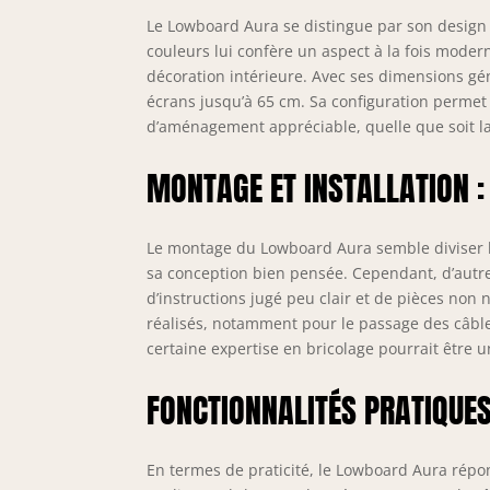
D
c
Le Lowboard Aura se distingue par son design é
v
couleurs lui confère un aspect à la fois moder
é
décoration intérieure. Avec ses dimensions g
a
écrans jusqu’à 65 cm. Sa configuration permet u
n
d’aménagement appréciable, quelle que soit la 
d
MONTAGE ET INSTALLATION :
Le montage du Lowboard Aura semble diviser les
sa conception bien pensée. Cependant, d’autr
d’instructions jugé peu clair et de pièces non 
réalisés, notamment pour le passage des câbles
certaine expertise en bricolage pourrait être 
FONCTIONNALITÉS PRATIQUES 
En termes de praticité, le Lowboard Aura rép