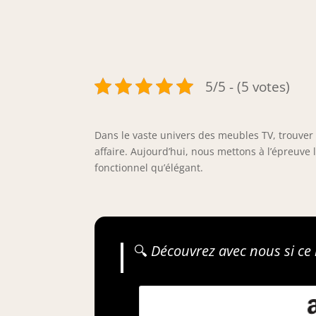
5/5 - (5 votes)
Dans le vaste univers des meubles TV, trouver l
affaire. Aujourd’hui, nous mettons à l’épreuv
fonctionnel qu’élégant.
🔍
Découvrez avec nous si ce m