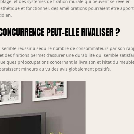
blage, et des systèmes de fixation murale qui peuvent se révéler
esthétique et fonctionnel, des améliorations pourraient être appor
tidien.
 CONCURRENCE PEUT-ELLE RIVALISER ?
ra semble réussir à séduire nombre de consommateurs par son rap
 et des finitions permet d’assurer une durabilité qui semble satisfa
quelques préoccupations concernant la livraison et l’état du meubl
paraissent mineurs au vu des avis globalement positifs.