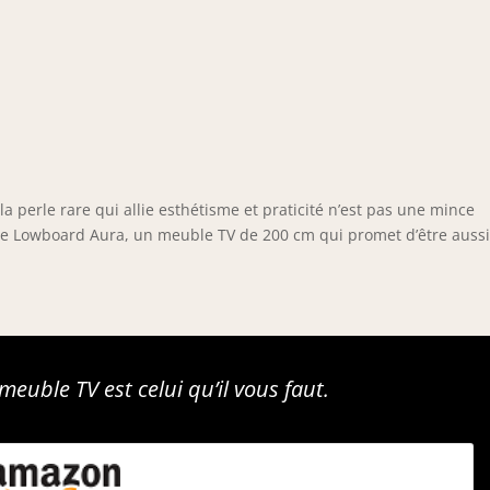
a perle rare qui allie esthétisme et praticité n’est pas une mince
e le Lowboard Aura, un meuble TV de 200 cm qui promet d’être auss
euble TV est celui qu’il vous faut.