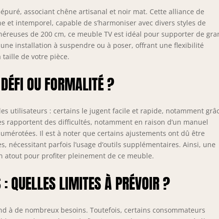
imensions compactes, grande fonctionnalité : Avec ses 200
m de largeur et 37 cm de profondeur, la commode TV offre un
puré, associant chêne artisanal et noir mat. Cette alliance de
aste espace de rangement sans surcharger la pièce - idéale
ne et intemporel, capable de s’harmoniser avec divers styles de
galement pour les espaces de vie plus petits. Montage simple
énéreuses de 200 cm, ce meuble TV est idéal pour supporter de gr
vec notice claire : Livré à plat avec toutes les pièces
ne installation à suspendre ou à poser, offrant une flexibilité
écessaires - assemblage rapide possible, éclairage LED
taille de votre pièce.
isponible séparément.
 DÉFI OU FORMALITÉ ?
 utilisateurs : certains le jugent facile et rapide, notamment grâ
es rapportent des difficultés, notamment en raison d’un manuel
numérotées. Il est à noter que certains ajustements ont dû être
, nécessitant parfois l’usage d’outils supplémentaires. Ainsi, une
un atout pour profiter pleinement de ce meuble.
: QUELLES LIMITES À PRÉVOIR ?
ond à de nombreux besoins. Toutefois, certains consommateurs