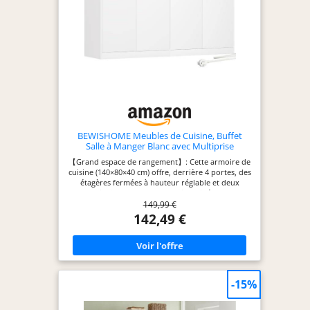
BEWISHOME Meubles de Cuisine, Buffet
Salle à Manger Blanc avec Multiprise
【Grand espace de rangement】: Cette armoire de
cuisine (140×80×40 cm) offre, derrière 4 portes, des
étagères fermées à hauteur réglable et deux
grands tiroirs. Le plan de travail est idéal pour les
149,99 €
appareils de grande taille comme les grille-pain ou
les fours. Les couverts, verres, serviettes et autres
142,49 €
petits objets trouvent de la place dans les deux
tiroirs, tandis que les quatre compartiments sont
parfaits pour les ustensiles de cuisine ou les
articles ménagers utilisés moins fréquemment et
les protègent de la poussière. Que ce soit comme
commode de cuisine, armoire de cuisine ou buffet
-15%
de cuisine, ce meuble offre un grand espace de
rangement [Prises + USB] : équipé de 2 prises et 2
ports USB : alimentez directement votre machine à