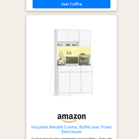
éléments combinés forment un meuble élégant,
moderne et épuré qui s'intègre facilement à tout
style d'intérieur 【RANGEMENT DES CÂBLES】Le
trou de passage des câbles permet de ranger
soigneusement les câbles de votre four à micro-
ondes ou de votre machine à café. Si vous n'avez
pas prévu de placer d'appareils sur l'étagère, un
autocollant est fourni pour masquer le trou et
garder un aspect propre 【SOLIDE ET STABLE】
Fabriqué en MDF et en panneaux d'aggloméré de
qualité premium, ce placard robuste vous servira
pendant de nombreuses années. Mieux encore, 2
kits anti-basculement sont fournis pour permettre
une utilisation en toute sécurité 【RANGEMENT
PERSONNALISABLE】Les placards du haut et du
bas sont dotés d'une étagère réglable sur trois
hauteurs afin de ranger des objets de différentes
dimensions dans ce meuble de cuisine
Hzuaneri Meuble Cuisine, Buffet avec Prises
Électriques
Grand espace de rangement modulable：Avec ses