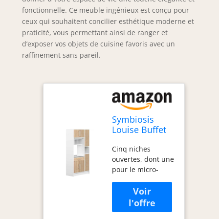
fonctionnelle. Ce meuble ingénieux est conçu pour
ceux qui souhaitent concilier esthétique moderne et
praticité, vous permettant ainsi de ranger et
d’exposer vos objets de cuisine favoris avec un
raffinement sans pareil.
Symbiosis
Louise Buffet
De Cuisine,
Cinq niches
Blanc et Chêne
ouvertes, dont une
Naturel
pour le micro-
91,4x40x180
ondes Planche
cm
coulissante Un
tiroir sur guides à
roulements à billes