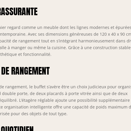
érieur. Il peut faire office de table de buffet dans votre cuisine ou
RASSURANTE
meuble d'exposition dans votre salon. MATÉRIAU DE QUALITÉ :
struit en MDF et verre trempé, ce buffet de cuisine garantit
bilité et durabilité. Son dispositif anti-basculement assure une
urité accrue en prévenant tout risque de renversement.
ier regard comme un meuble dont les lignes modernes et épurée
CIFICATIONS SUR LE MEUBLE DE RANGEMENT : Dimensions
ontemporaine. Avec ses dimensions généreuses de 120 x 40 x 90 cm
ales : 120l x 40P x 90H cm. Charge max. recommandée : 60 kg au
capacité de rangement tout en s’intégrant harmonieusement dans di
al, 10 kg par étagère. Montage nécessaire.
 salle à manger ou même la cuisine. Grâce à une construction stable
hétique et fonctionnalité.
E DE RANGEMENT
e rangement, le buffet s’avère être un choix judicieux pour organi
rd double porte, de deux placards à porte vitrée ainsi que de deux
équilibré. L’étagère réglable ajoute une possibilité supplémentaire
ette organisation intelligente offre une capacité de poids maximum 
risée pour des objets de tout type.
 QUOTIDIEN