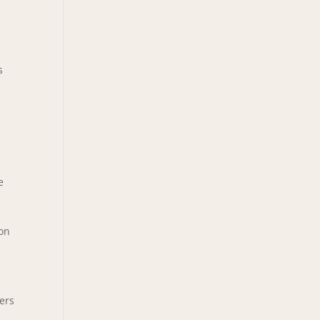
s
e
ion
ers