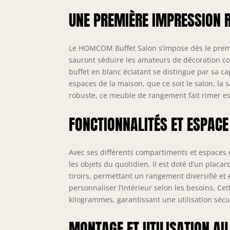
int
UNE PREMIÈRE IMPRESSION 
de 
Con
sta
séc
Le HOMCOM Buffet Salon s’impose dès le prem
SPÉ
sauront séduire les amateurs de décoration c
tot
buffet en blanc éclatant se distingue par sa 
tot
espaces de la maison, que ce soit le salon, la
robuste, ce meuble de rangement fait rimer est
FONCTIONNALITÉS ET ESPAC
Avec ses différents compartiments et espaces d
les objets du quotidien. Il est doté d’un placa
tiroirs, permettant un rangement diversifié et 
personnaliser l’intérieur selon les besoins. C
kilogrammes, garantissant une utilisation sécu
MONTAGE ET UTILISATION AU