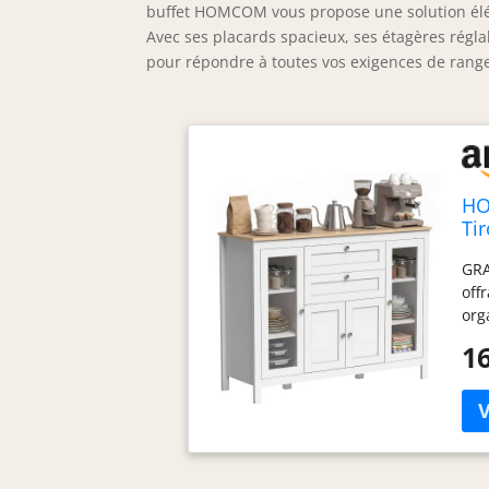
buffet HOMCOM vous propose une solution éléga
Avec ses placards spacieux, ses étagères réglab
pour répondre à toutes vos exigences de rang
HO
Ti
GRA
off
org
rég
16
opt
sal
tou
ron
fer
fin