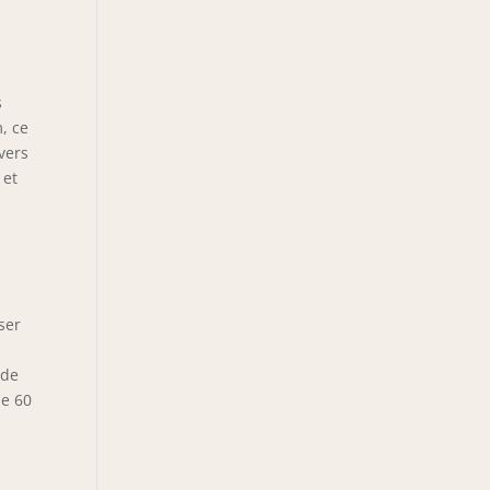
s
, ce
vers
 et
ser
 de
de 60