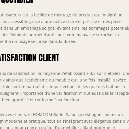
tilisateurs est la facilité de montage du produit qui, malgré un
ns accessible grâce à une notice claire et précise et des pièces
é dans un emballage soigné, évitant ainsi les dommages potentiel
se des éléments permet d’anticiper toute mauvaise surprise. La
ent à un usage sécurisé dans la durée.
ATISFACTION CLIENT
aux de satisfaction, la moyenne s’établissant à 4,3 sur 5 étoiles. Un
rix ainsi que l’esthétisme du meuble qui, une fois installé, s’avère
certains ont remarqué des imperfections telles que des finitions à
oulignent l’importance d’une vérification minutieuse dès la récept
 bien apprécié et conforme à sa fonction.
ériences clients, le HOMCOM Buffet Salon se distingue comme un
gn moderne et pratique, tout en s’intégrant avec élégance dans div
e choix pour ceux en quête d’un mobilier alliant pratique et