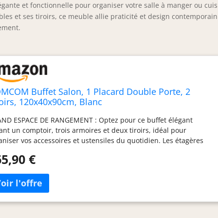
nte et fonctionnelle pour organiser votre salle à manger ou cuis
les et ses tiroirs, ce meuble allie praticité et design contemporain
ement.
MCOM Buffet Salon, 1 Placard Double Porte, 2
roirs, 120x40x90cm, Blanc
ND ESPACE DE RANGEMENT : Optez pour ce buffet élégant
rant un comptoir, trois armoires et deux tiroirs, idéal pour
aniser vos accessoires et ustensiles du quotidien. Les étagères
lables sur trois niveaux permettent une personnalisation
5,90 €
imale de l'espace. PORTES EN VERRE ENCADRÉES : Ce buffet de
on est muni de portes en verre qui mettent en valeur vos objets
t en les protégeant de la poussière. Il est équipé d'une poignée
de en alliage de zinc nickelé pour une ouverture et une
meture aisées. STYLE MODERNE : Avec son design classique et sa
ition bicolore, ce buffet ajoute une touche d'élégance à votre