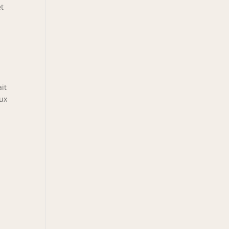
et
it
eux