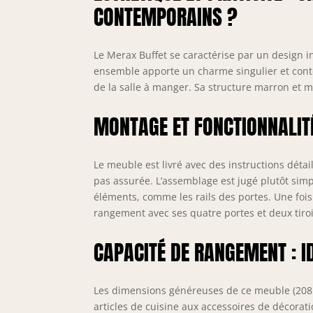
CONTEMPORAINS ?
l
m
f
I
Le Merax Buffet se caractérise par un design in
ensemble apporte un charme singulier et contem
de la salle à manger. Sa structure marron et 
MONTAGE ET FONCTIONNALITÉ
Le meuble est livré avec des instructions détail
pas assurée. L’assemblage est jugé plutôt simpl
éléments, comme les rails des portes. Une fois
rangement avec ses quatre portes et deux tiroi
CAPACITÉ DE RANGEMENT : I
Les dimensions généreuses de ce meuble (208 x 
articles de cuisine aux accessoires de décoratio