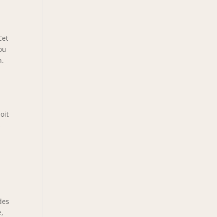
Cet
ou
n.
oit
s
des
e,