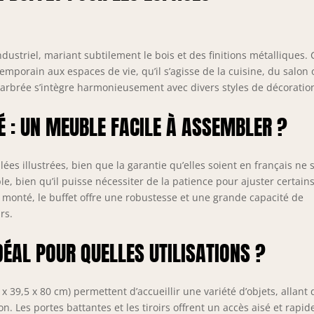
ivraison : commode, instructions détaillées illustrées et
atériel de montage nécessaire. Montage plus rapide et plus
acile. Dimensions de l'armoire sur pied : 208 x 39,5 x 80 cm.
tem Shape: Rectangulaire
dustriel, mariant subtilement le bois et des finitions métalliques. 
porain aux espaces de vie, qu’il s’agisse de la cuisine, du salon 
marbrée s’intègre harmonieusement avec divers styles de décoratio
 : UN MEUBLE FACILE À ASSEMBLER ?
lées illustrées, bien que la garantie qu’elles soient en français ne s
e, bien qu’il puisse nécessiter de la patience pour ajuster certain
 monté, le buffet offre une robustesse et une grande capacité de
rs.
DÉAL POUR QUELLES UTILISATIONS ?
39,5 x 80 cm) permettent d’accueillir une variété d’objets, allant 
n. Les portes battantes et les tiroirs offrent un accès aisé et rapid