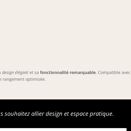
on
design élégant
et sa
fonctionnalité remarquable
. Compatible avec
de rangement optimisée.
s souhaitez allier design et espace pratique.