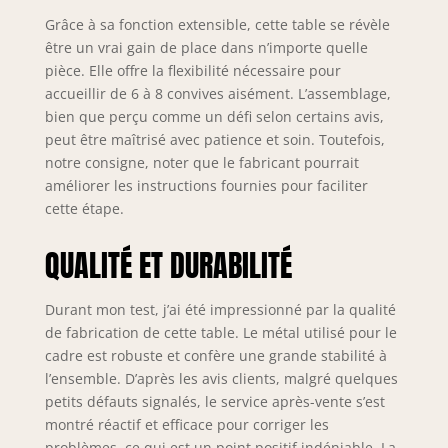
scénarios
Grâce à sa fonction extensible, cette table se révèle
d'utilisation : la
être un vrai gain de place dans n’importe quelle
table de salle à
pièce. Elle offre la flexibilité nécessaire pour
manger est
accueillir de 6 à 8 convives aisément. L’assemblage,
fabriquée en
bien que perçu comme un défi selon certains avis,
panneau MDF de
peut être maîtrisé avec patience et soin. Toutefois,
haute dureté, qui
notre consigne, noter que le fabricant pourrait
est résistant à la
améliorer les instructions fournies pour faciliter
saleté et à l'eau.
C'est la solution
cette étape.
parfaite pour une
cuisine, un
QUALITÉ ET DURABILITÉ
appartement ou
un studio. Elle
Durant mon test, j’ai été impressionné par la qualité
peut également
de fabrication de cette table. Le métal utilisé pour le
être utilisée
comme bureau
cadre est robuste et confère une grande stabilité à
d'ordinateur ou
l’ensemble. D’après les avis clients, malgré quelques
table d'étude,
petits défauts signalés, le service après-vente s’est
notre table à
montré réactif et efficace pour corriger les
manger est idéale
problèmes, ce qui est un point positif indéniable. La