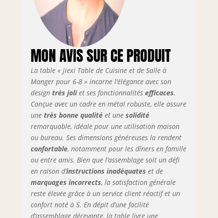
soit, cet ensemble
de table à manger
est prêt à
répondre à vos
MON AVIS SUR CE PRODUIT
besoins pour une
grande famille.
La table « jiexi Table de Cuisine et de Salle à
Nombreux
scénarios
Manger pour 6-8 » incarne l’élégance avec son
d'utilisation : la
design
très joli
et ses fonctionnalités
efficaces
.
table de salle à
Conçue avec un cadre en métal robuste, elle assure
manger est
une
très bonne qualité
et une
solidité
fabriquée en
remarquable, idéale pour une utilisation maison
panneau MDF de
ou bureau. Ses dimensions généreuses la rendent
haute dureté, qui
confortable
, notamment pour les dîners en famille
est résistant à la
ou entre amis. Bien que l’assemblage soit un défi
saleté et à l'eau.
en raison d’
instructions inadéquates
et de
C'est la solution
marquages incorrects
, la satisfaction générale
parfaite pour une
cuisine, un
reste élevée grâce à un service client réactif et un
appartement ou
confort noté à 5. En dépit d’une facilité
un studio. Elle
d’assemblage décevante, la table livre une