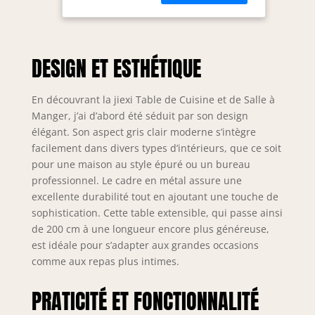
de cet ensemble a
(Gris Clair)
une longueur
réglable. La table
rectangulaire se
DESIGN ET ESTHÉTIQUE
déplie le long du
bord et peut être
étendue pour
En découvrant la jiexi Table de Cuisine et de Salle à
accueillir plus
Manger, j’ai d’abord été séduit par son design
d'invités, avec une
élégant. Son aspect gris clair moderne s’intègre
capacité de 6 à 8
facilement dans divers types d’intérieurs, que ce soit
personnes, en
pour une maison au style épuré ou un bureau
toute liberté et en
professionnel. Le cadre en métal assure une
organisant votre
espace de quelque
excellente durabilité tout en ajoutant une touche de
manière que ce
sophistication. Cette table extensible, qui passe ainsi
soit, cet ensemble
de 200 cm à une longueur encore plus généreuse,
de table à manger
est idéale pour s’adapter aux grandes occasions
est prêt à
comme aux repas plus intimes.
répondre à vos
besoins pour une
PRATICITÉ ET FONCTIONNALITÉ
grande famille.
Nombreux