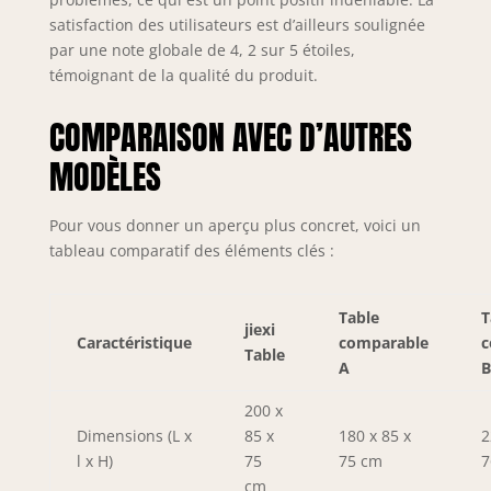
pour la maison, la
satisfaction des utilisateurs est d’ailleurs soulignée
cuisine, le bistrot,
par une note globale de 4, 2 sur 5 étoiles,
le café, le bar, etc.
témoignant de la qualité du produit.
Protégé et
silencieux : le pied
COMPARAISON AVEC D’AUTRES
inférieur des
chaises de cuisine
MODÈLES
et de salle à
manger est équipé
de patins anti-
Pour vous donner un aperçu plus concret, voici un
rayures et anti-
tableau comparatif des éléments clés :
bruit pour
protéger votre sol.
Protégée et
Table
T
jiexi
silencieuse : la
Caractéristique
comparable
c
Table
patte inférieure
A
B
des chaises de
cuisine et de salle
200 x
à manger.
Dimensions (L x
85 x
180 x 85 x
2
Spécifications :
l x H)
75
75 cm
7
taille : table
cm