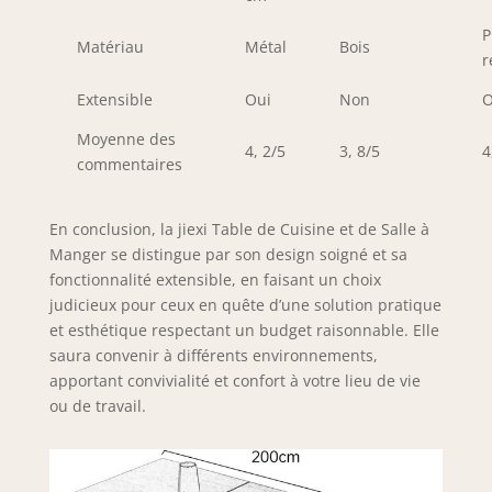
(étendue : 170 x 85
x 76 cm, rétractée :
P
Matériau
Métal
Bois
130 x 85 x 76 cm). r
r
est équipée
d'almohadillas
Extensible
Oui
Non
O
anti-rayures et
Moyenne des
anti-bruit pour
4, 2/5
3, 8/5
4
commentaires
protéger votre sol.
Instructions
d'installation : le
En conclusion, la jiexi Table de Cuisine et de Salle à
produit est livré
Manger se distingue par son design soigné et sa
avec des
fonctionnalité extensible, en faisant un choix
instructions
judicieux pour ceux en quête d’une solution pratique
d'installation
détaillées
et esthétique respectant un budget raisonnable. Elle
(espagnol non
saura convenir à différents environnements,
garanti), suivez-les
apportant convivialité et confort à votre lieu de vie
pour terminer
ou de travail.
l'installation.