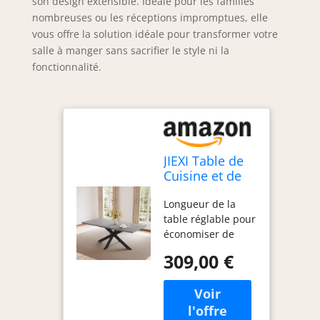
son design extensible. Idéale pour les familles
nombreuses ou les réceptions impromptues, elle
vous offre la solution idéale pour transformer votre
salle à manger sans sacrifier le style ni la
fonctionnalité.
JIEXI Table de
Cuisine et de
Salle à Manger
Longueur de la
pour 6-8, Table
table réglable pour
Extensible Gain
économiser de
de Place, Cadre
l'espace : la table à
en métal, Table
309,00 €
manger dispose
rectangulaire
d'une base de
de Style Ferme
pieds en métal
pour la Maison
robuste, la table
ou Le Bureau