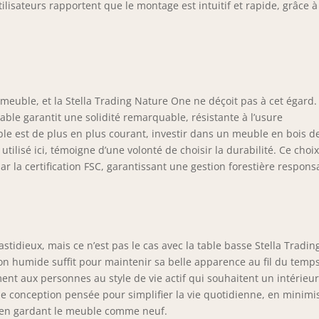
lisateurs rapportent que le montage est intuitif et rapide, grâce à
t meuble, et la Stella Trading Nature One ne déçoit pas à cet égard.
able garantit une solidité remarquable, résistante à l’usure
ble est de plus en plus courant, investir dans un meuble en bois d
tilisé ici, témoigne d’une volonté de choisir la durabilité. Ce choi
r la certification FSC, garantissant une gestion forestière respons
astidieux, mais ce n’est pas le cas avec la table basse Stella Tradin
n humide suffit pour maintenir sa belle apparence au fil du temps
ement aux personnes au style de vie actif qui souhaitent un intérieu
une conception pensée pour simplifier la vie quotidienne, en minimi
 en gardant le meuble comme neuf.