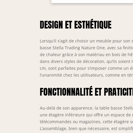
par
des
dif
DESIGN ET ESTHÉTIQUE
rap
con
Dim
Lorsqu’il s’agit de choisir un meuble pour son 
est
et 
basse Stella Trading Nature One, avec sa finit
fou
de chaleur grâce à son matériau en bois de hêtr
dans divers styles de décoration, qu’ils soient
cm, sont parfaites pour s’imposer comme un élé
l’unanimité chez les utilisateurs, comme en té
FONCTIONNALITÉ ET PRATICIT
Au-delà de son apparence, la table basse Stell
une étagère inférieure qui offre un espace de
télécommandes ou magazines, cette étagère se 
L’assemblage, bien que nécessaire, est simplif