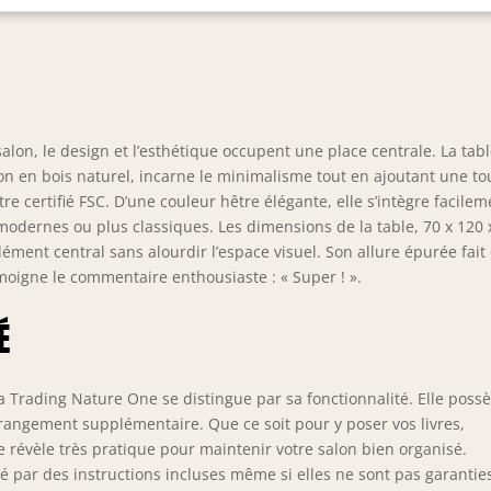
faitement dans le cadre de la série Nature One. En outre, son
ign intemporel permet une intégration transparente dans
férents styles d'intérieur. Montage facile : la table de salon est
ide et facile à monter grâce aux instructions détaillées et
vient donc aux débutants. Le matériel de montage est inclus.
ensions (l x H x P) : 120 x 40 x 70 cm. STELLA TRADING Le mobilier
salon, le design et l’esthétique occupent une place centrale. La tab
 notre passion. Nous sommes synonymes de qualité supérieure
c'est la raison pour laquelle nous travaillons uniquement avec des
ion en bois naturel, incarne le minimalisme tout en ajoutant une t
rnisseurs soigneusement sélectionnés et renommés.
e certifié FSC. D’une couleur hêtre élégante, elle s’intègre facilem
 modernes ou plus classiques. Les dimensions de la table, 70 x 120 
ment central sans alourdir l’espace visuel. Son allure épurée fait
moigne le commentaire enthousiaste : « Super ! ».
É
a Trading Nature One se distingue par sa fonctionnalité. Elle poss
 rangement supplémentaire. Que ce soit pour y poser vos livres,
révèle très pratique pour maintenir votre salon bien organisé.
ié par des instructions incluses même si elles ne sont pas garantie