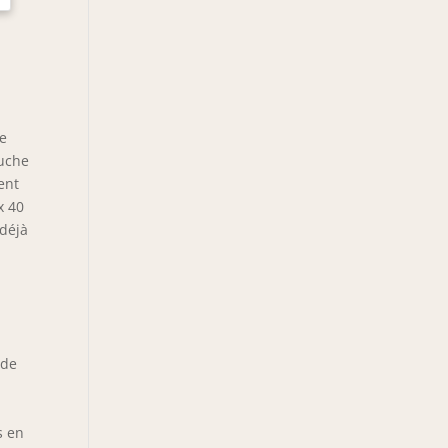
le
ouche
ent
x 40
 déjà
ède
s en