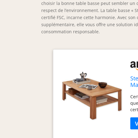
choisir la bonne table basse peut sembler un d
respect de l’environnement. La table basse « S
certifié FSC, incarne cette harmonie. Avec son
supplémentaire, elle vous offre une solution i
consommation responsable.
St
Ma
av
Cer
Co
que
cer
tab
Sur
mag
Com