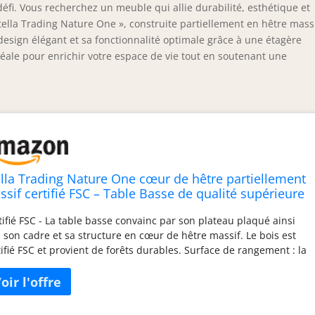
éfi. Vous recherchez un meuble qui allie durabilité, esthétique et
tella Trading Nature One », construite partiellement en hêtre mass
 design élégant et sa fonctionnalité optimale grâce à une étagère
déale pour enrichir votre espace de vie tout en soutenant une
ella Trading Nature One cœur de hêtre partiellement
ssif certifié FSC – Table Basse de qualité supérieure
ec étagère pour Votre Salon, Bois d'ingénierie,
tifié FSC - La table basse convainc par son plateau plaqué ainsi
uchtisch
 son cadre et sa structure en cœur de hêtre massif. Le bois est
tifié FSC et provient de forêts durables. Surface de rangement : la
le basse convainc par sa largeur agréable et sa hauteur pratique.
 deux niveaux, elle offre suffisamment d'espace pour les
azines, les télécommandes, la décoration et les collations.
plément idéal : la table basse brille de façon autonome et