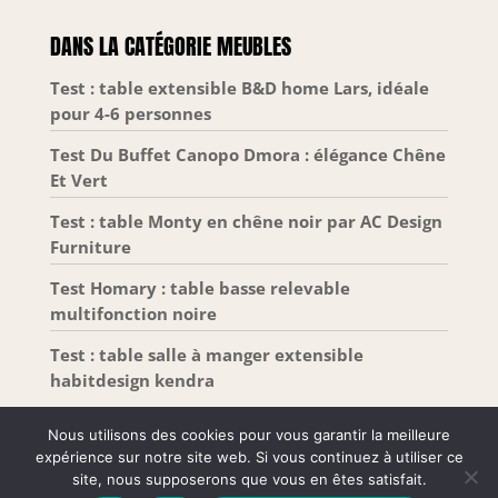
ses charnières métalliques de qualité et ses barres
transversales renforcées, le plateau de cette table
DANS LA CATÉGORIE MEUBLES
de salon s’élève avec fluidité et peut supporter
jusqu'à 20 kg une fois relevé Nettoyage et
montage facile : Les panneaux de qualité font du
Test : table extensible B&D home Lars, idéale
nettoyage un jeu d’enfant, votre meuble de salon
pour 4-6 personnes
avec rangement restera toujours impeccable. Le
montage est facile avec des instructions claires et
des outils fournis
Test Du Buffet Canopo Dmora : élégance Chêne
Et Vert
Test : table Monty en chêne noir par AC Design
Furniture
Test Homary : table basse relevable
multifonction noire
Test : table salle à manger extensible
habitdesign kendra
Nous utilisons des cookies pour vous garantir la meilleure
expérience sur notre site web. Si vous continuez à utiliser ce
site, nous supposerons que vous en êtes satisfait.
Tous droits réservés –
Mentions Légales
-
Plan de