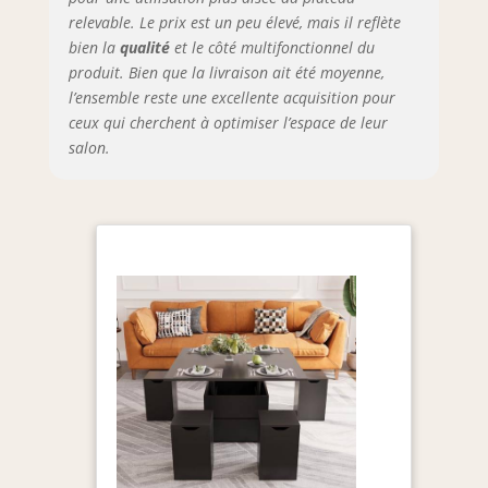
instructions claires incluses. Si votre
relevable. Le prix est un peu élevé, mais il reflète
article arrive endommagé, n'hésitez
bien la
qualité
et le côté multifonctionnel du
pas à nous contacter. La table basse
produit. Bien que la livraison ait été moyenne,
bois complète est livrée en 2 paquets
l’ensemble reste une excellente acquisition pour
[boîte A + B], veuillez l'installer après
ceux qui cherchent à optimiser l’espace de leur
avoir reçu les deux paquets.
salon.