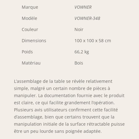
extensible avec 4 tabourets de
Marque
VOWNER
rangement, qui non seulement
répond aux besoins des tabourets
Modèle
VOWNER-348
mais offre également un espace de
Couleur
Noir
rangement supplémentaire caché. Il
s'intègre parfaitement au design de
Dimensions
100 x 100 x 58 cm
la table. [ASSEMBLAGE FACILE ET
SERVICE APRÈS-VENTE] :
Poids
66,2 kg
L'assemblage est un jeu d'enfant
grâce aux pièces numérotées et aux
Matériau
Bois
instructions claires incluses. Si votre
article arrive endommagé, n'hésitez
L’assemblage de la table se révèle relativement
pas à nous contacter. La table basse
bois complète est livrée en 2 paquets
simple, malgré un certain nombre de pièces à
[boîte A + B], veuillez l'installer après
manipuler. La documentation fournie avec le produit
avoir reçu les deux paquets.
est claire, ce qui facilite grandement l’opération.
Plusieurs avis utilisateurs confirment cette facilité
d’assemblage, bien que certains trouvent que la
manipulation initiale de la surface rétractable puisse
être un peu lourde sans poignée adaptée.