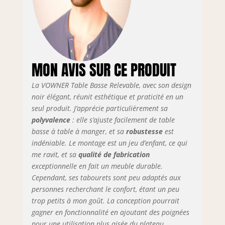
la durabilité et la stabilité de la
table, qui ne tremblera pas.
[GRANDE CAPACITÉ] : 39.4''Wx39.4''D
Le plateau de la table offre
suffisamment d'espace pour
travailler ou manger, avec un
MON AVIS SUR CE PRODUIT
compartiment caché spacieux en
dessous et un tiroir. Taille fermée :
La VOWNER Table Basse Relevable, avec son design
39.4 "x 19.7 "x17.3'', taille
noir élégant, réunit esthétique et praticité en un
entièrement déployée : 39.4 "x 39.4
"x 22.8''. [ÉQUIPÉE DE 4 TABOURETS
seul produit. J’apprécie particulièrement sa
DE RANGEMENT] : Table basse
polyvalence
: elle s’ajuste facilement de table
extensible avec 4 tabourets de
basse à table à manger, et sa
robustesse
est
rangement, qui non seulement
indéniable. Le montage est un jeu d’enfant, ce qui
répond aux besoins des tabourets
me ravit, et sa
qualité de fabrication
mais offre également un espace de
exceptionnelle en fait un meuble durable.
rangement supplémentaire caché. Il
Cependant, ses tabourets sont peu adaptés aux
s'intègre parfaitement au design de
personnes recherchant le confort, étant un peu
la table. [ASSEMBLAGE FACILE ET
trop petits à mon goût. La conception pourrait
SERVICE APRÈS-VENTE] :
gagner en fonctionnalité en ajoutant des poignées
L'assemblage est un jeu d'enfant
pour une utilisation plus aisée du plateau
grâce aux pièces numérotées et aux