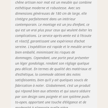
grâce aux
chêne artisan noir mat est un meuble qui combine
instructions claires
esthétique moderne et robustesse. Avec ses
et aux pièces
dimensions généreuses de 180 cm de large, elle
précises, le
s’intègre parfaitement dans un intérieur
montage est
contemporain. Le montage est un jeu d’enfant, ce
rapide et facile
qui est un vrai plus pour ceux qui veulent éviter les
complications. Le service après-vente est à l’écoute
et réactif, garantissant une expérience d’achat
sereine. L’expédition est rapide et le meuble arrive
bien emballé, minimisant les risques de
dommages. Cependant, une porte peut présenter
un léger gondolage, rendant son réglage quelque
peu délicat. En termes de qualité des matériaux et
d’esthétique, la commode obtient des notes
satisfaisantes, bien qu’il y ait quelques soucis de
fabrication à noter. Globalement, c’est un produit
qui répond bien aux attentes et qui saura séduire
par son design sans poignée et son système push-
to-open, apportant une touche d’élégance et de
modernité à n’importe quelle pièce.