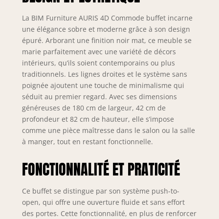
un look intemporel
et élégant
La BIM Furniture AURIS 4D Commode buffet incarne
Construction
une élégance sobre et moderne grâce à son design
robuste : le
épuré. Arborant une finition noir mat, ce meuble se
panneau stratifié
marie parfaitement avec une variété de décors
durable est facile
intérieurs, qu’ils soient contemporains ou plus
d'entretien et idéal
traditionnels. Les lignes droites et le système sans
pour un usage
quotidien
poignée ajoutent une touche de minimalisme qui
Utilisation
séduit au premier regard. Avec ses dimensions
polyvalente :
généreuses de 180 cm de largeur, 42 cm de
parfaite comme
profondeur et 82 cm de hauteur, elle s’impose
commode de
comme une pièce maîtresse dans le salon ou la salle
salon, buffet dans
à manger, tout en restant fonctionnelle.
le couloir ou buffet
élégant au bureau
FONCTIONNALITÉ ET PRATICITÉ
Montage facile :
grâce aux
instructions claires
Ce buffet se distingue par son système push-to-
et aux pièces
open, qui offre une ouverture fluide et sans effort
précises, le
des portes. Cette fonctionnalité, en plus de renforcer
montage est