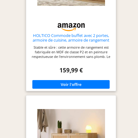
soutien ainsi que le dispositif antibasculement
inclus assurent une stabilité optimale et un usage
en toute sécurité. 5. Montage simple et guidé
L’armoire est fournie avec une notice claire et
illustrée. Chaque pièce est numérotée, ce qui rend
le montage simple, rapide et accessible, même
pour les débutants.
HOLTICO Commode buffet avec 2 portes,
armoire de cuisine, armoire de rangement
pour salon, cuisine, chambre à coucher -
Stable et sûre : cette armoire de rangement est
Vert
fabriquée en MDF de classe P2 et en peinture
respectueuse de l'environnement sans plomb. Le
revêtement imperméable spécial garantit une
surface lisse qui est facile à nettoyer. Les 4 pieds
159,99 €
dorés robustes sont fabriqués en bois massif pour
augmenter la capacité de charge. Design moderne
: cet aparador moderne est un meuble élégant et
décoratif. Il est doté de portes avec un motif en
relief et de poignées en forme de diamant. Son
design spécial en fait un meuble caractéristique
qui s'adapte à tous les styles de votre pièce.
Armoire multifonction : cette armoire de
rangement moderne offre un grand espace de
rangement et peut être considérée comme une
excellente solution de rangement dans différentes
pièces. Il convient à la plupart des pièces de votre
maison et peut offrir un espace de rangement
supplémentaire dans la chambre, le salon, la salle
à manger, la cuisine ou le couloir. Espace de