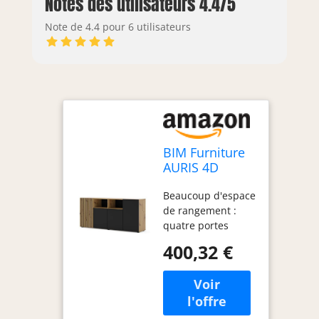
Notes des utilisateurs 4.4/5
Note de 4.4 pour 6 utilisateurs
BIM Furniture
AURIS 4D
Commode
Beaucoup d'espace
buffet 4 portes
de rangement :
en chêne
quatre portes
artisan noir
offrent de la place
mat 180 cm
400,32 €
pour les
Large
vêtements, la
vaisselle ou les
accessoires
électroniques