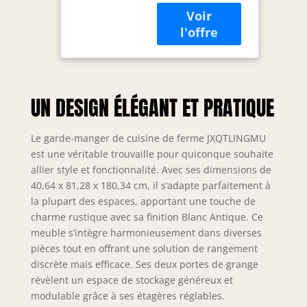
étagères
dispose d'une
réglables, 2
seule planche
portes de
complète pour la
grange et tiroir,
structure
rangement
principale, non
polyvalent
assemblée comme
pour salle à
UN DESIGN ÉLÉGANT ET PRATIQUE
beaucoup d'autres
manger, salle
produits sur le
de bain,
marché, ce qui le
marron
Le garde-manger de cuisine de ferme JXQTLINGMU
rend plus durable.
rustique
est une véritable trouvaille pour quiconque souhaite
Cependant, une
allier style et fonctionnalité. Avec ses dimensions de
manipulation
40,64 x 81,28 x 180,34 cm, il s’adapte parfaitement à
brutale pendant
l'expédition peut
la plupart des espaces, apportant une touche de
parfois
charme rustique avec sa finition Blanc Antique. Ce
endommager ces
meuble s’intègre harmonieusement dans diverses
longues planches.
pièces tout en offrant une solution de rangement
Si vous rencontrez
discrète mais efficace. Ses deux portes de grange
des problèmes,
révèlent un espace de stockage généreux et
veuillez nous
modulable grâce à ses étagères réglables.
contacter pour un