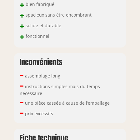
même pour
+
bien fabriqué
embrasser divers
+
spacieux sans être encombrant
articles de
buanderie – cette
+
solide et durable
armoire de
+
rangement en bois
fonctionnel
émerge comme le
choix par
excellence Stabilité
Inconvénients
et sécurité :
fabriquée à partir
–
de bois et de métal
assemblage long
de qualité
–
instructions simples mais du temps
supérieure, cette
nécessaire
armoire de salle à
–
manger est
une pièce cassée à cause de l’emballage
équipée d'une
–
base robuste et
prix excessifs
d'un mécanisme
anti-basculement
qui la fixe
Fiche technique
fermement au