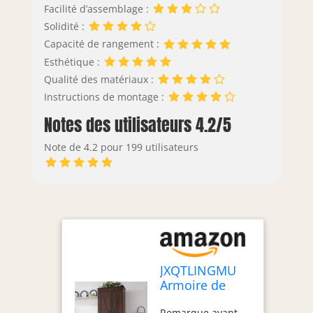
Facilité d’assemblage :
là pour vous aider.
Si des questions
Solidité :
surviennent,
Capacité de rangement :
n'hésitez pas à
Esthétique :
nous contacter ;
Qualité des matériaux :
nous nous
Instructions de montage :
consacrons
sincèrement à
Notes des utilisateurs 4.2/5
vous aider à
résoudre toute
Note de 4.2 pour 199 utilisateurs
question. Anticipez
une expérience
d'achat agréable
qui aboutira à
votre plus grand
contentement
JXQTLINGMU
Armoire de
rangement de
Remarque avant