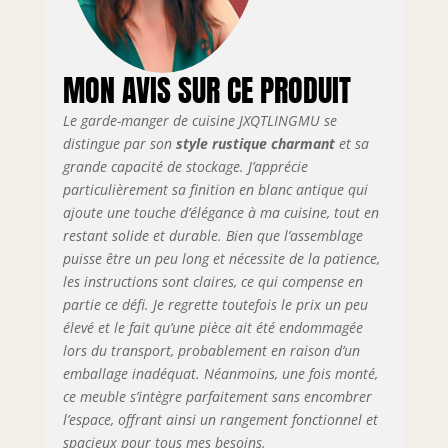
des problèmes,
veuillez nous
contacter pour un
remplacement
MON AVIS SUR CE PRODUIT
rapide et facile
Rangement
Le garde-manger de cuisine JXQTLINGMU se
généreux : cette
distingue par son
style rustique charmant
et sa
armoire de cuisine
grande capacité de stockage. J’apprécie
mesure 81,3 cm de
particulièrement sa finition en blanc antique qui
large x 40,6 cm de
ajoute une touche d’élégance à ma cuisine, tout en
profondeur x 180,3
restant solide et durable. Bien que l’assemblage
cm de haut, avec
puisse être un peu long et nécessite de la patience,
des tiroirs
les instructions sont claires, ce qui compense en
mesurant 66 cm de
partie ce défi. Je regrette toutefois le prix un peu
large x 27,9 cm de
élevé et le fait qu’une pièce ait été endommagée
profondeur x 22,9
cm de haut.
lors du transport, probablement en raison d’un
Rangement
emballage inadéquat. Néanmoins, une fois monté,
spacieux et
ce meuble s’intègre parfaitement sans encombrer
polyvalent, garde
l’espace, offrant ainsi un rangement fonctionnel et
votre chambre
spacieux pour tous mes besoins.