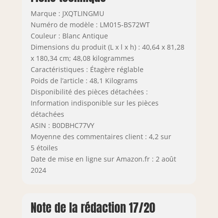
mur, éliminant
Marque : JXQTLINGMU
tout risque de
Numéro de modèle : LM015-BS72WT
basculement.
Couleur : Blanc Antique
Protégez votre
Dimensions du produit (L x l x h) : 40,64 x 81,28
sécurité et celle de
x 180,34 cm; 48,08 kilogrammes
votre famille,
Caractéristiques : Étagère réglable
offrant une
Poids de l’article : 48,1 Kilograms
tranquillité d'esprit
même en présence
Disponibilité des pièces détachées :
d'animaux de
Information indisponible sur les pièces
compagnie
détachées
ludiques
ASIN : B0DBHC77VY
Engagement à la
Moyenne des commentaires client : 4,2 sur
satisfaction : chez
5 étoiles
JXQTLINGMU, notre
Date de mise en ligne sur Amazon.fr : 2 août
dévouement va au-
2024
delà du produit.
Notre équipe de
service après-
Note de la rédaction 17/20
vente
exceptionnelle est