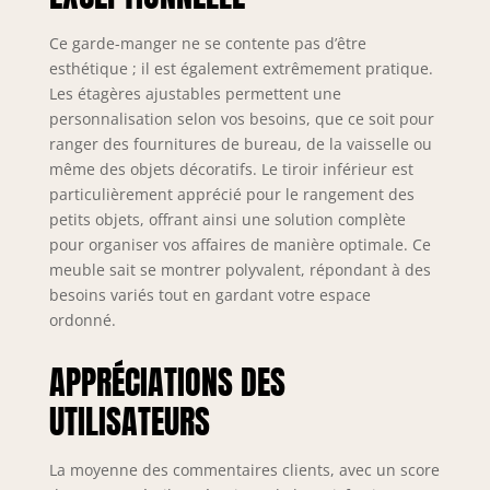
étagères du milieu
de l'armoire sont à
Ce garde-manger ne se contente pas d’être
la fois réglables et
esthétique ; il est également extrêmement pratique.
amovibles, avec
Les étagères ajustables permettent une
trois options de
personnalisation selon vos besoins, que ce soit pour
hauteur qui
ranger des fournitures de bureau, de la vaisselle ou
répondent à vos
différentes
même des objets décoratifs. Le tiroir inférieur est
préférences de
particulièrement apprécié pour le rangement des
rangement
petits objets, offrant ainsi une solution complète
Élégance rustique
pour organiser vos affaires de manière optimale. Ce
assortie : notre
meuble sait se montrer polyvalent, répondant à des
grande armoire de
besoins variés tout en gardant votre espace
rangement de
ordonné.
cuisine dispose
d'une silhouette
APPRÉCIATIONS DES
rectangulaire
élégante avec 2
UTILISATEURS
portes de grange
classiques. La
finition de texture
La moyenne des commentaires clients, avec un score
bois rustique,