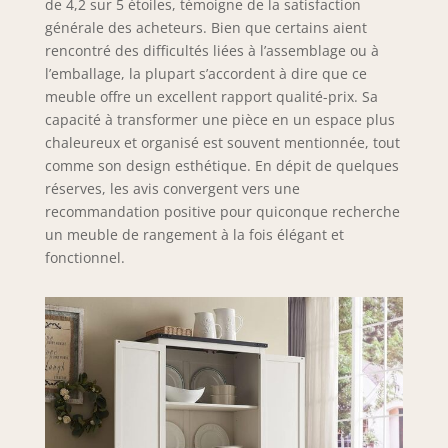
de 4,2 sur 5 étoiles, témoigne de la satisfaction
accompagnée par
générale des acheteurs. Bien que certains aient
la touche de métal
rencontré des difficultés liées à l’assemblage ou à
noir, fusionne
l’emballage, la plupart s’accordent à dire que ce
magistralement
meuble offre un excellent rapport qualité-prix. Sa
l'esthétique
capacité à transformer une pièce en un espace plus
rustique moderne
chaleureux et organisé est souvent mentionnée, tout
avec la chaleur du
comme son design esthétique. En dépit de quelques
charme vintage de
la ferme. Il respire
réserves, les avis convergent vers une
sans effort la
recommandation positive pour quiconque recherche
personnalité et la
un meuble de rangement à la fois élégant et
grâce dans votre
fonctionnel.
cuisine ou votre
salon, complétant
parfaitement
n'importe quel
style de mobilier et
de décoration que
vous adoptez
Multi-usage : cette
grande armoire