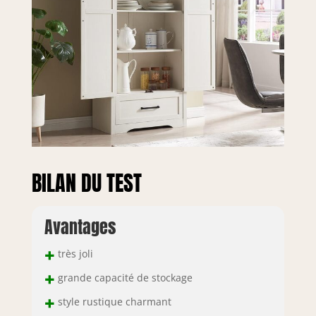
garde-manger avec
portes, étagères et
tiroirs dispose
d'une immense
capacité de
stockage. Véritable
merveille
polyvalente, elle
s'adapte
parfaitement aux
différents besoins.
Que ce soit votre
BILAN DU TEST
garde-manger de
cuisine pour les
couverts, les
Avantages
assiettes et les
épices, ou votre
+
très joli
salle de bain
+
désireuse de gérer
grande capacité de stockage
les serviettes et les
+
style rustique charmant
articles de toilette,