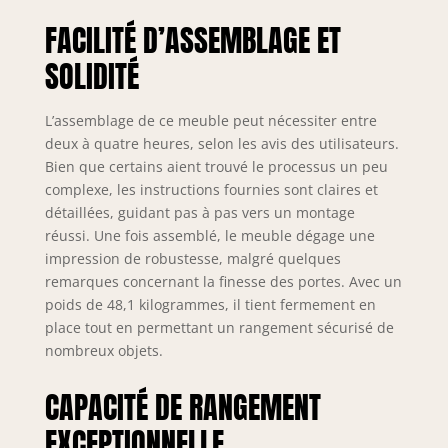
remplacement
FACILITÉ D’ASSEMBLAGE ET
rapide et facile
Rangement
SOLIDITÉ
généreux : cette
armoire de cuisine
mesure 81,3 cm de
L’assemblage de ce meuble peut nécessiter entre
large x 40,6 cm de
deux à quatre heures, selon les avis des utilisateurs.
profondeur x 180,3
Bien que certains aient trouvé le processus un peu
cm de haut, avec
complexe, les instructions fournies sont claires et
des tiroirs
détaillées, guidant pas à pas vers un montage
mesurant 66 cm de
réussi. Une fois assemblé, le meuble dégage une
large x 27,9 cm de
impression de robustesse, malgré quelques
profondeur x 22,9
remarques concernant la finesse des portes. Avec un
cm de haut.
poids de 48,1 kilogrammes, il tient fermement en
Rangement
place tout en permettant un rangement sécurisé de
spacieux et
polyvalent, garde
nombreux objets.
votre chambre
organisée et
CAPACITÉ DE RANGEMENT
magnifiquement
EXCEPTIONNELLE
décorée. Les deux