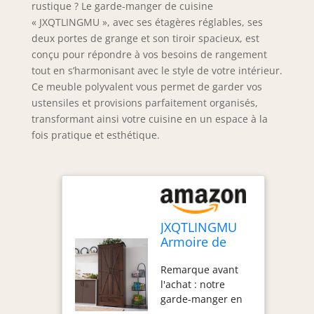
rustique ? Le garde-manger de cuisine
« JXQTLINGMU », avec ses étagères réglables, ses
deux portes de grange et son tiroir spacieux, est
conçu pour répondre à vos besoins de rangement
tout en s’harmonisant avec le style de votre intérieur.
Ce meuble polyvalent vous permet de garder vos
ustensiles et provisions parfaitement organisés,
transformant ainsi votre cuisine en un espace à la
fois pratique et esthétique.
JXQTLINGMU
Armoire de
rangement de
Remarque avant
cuisine en bois
l'achat : notre
de style
garde-manger en
rustique avec
bois de 182,9 cm