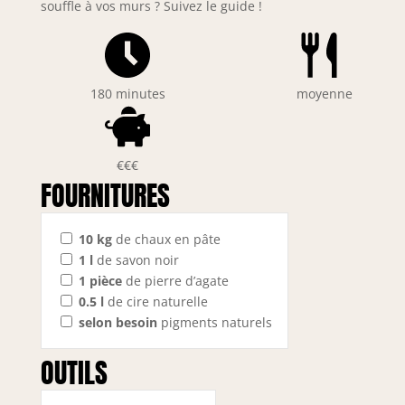
souffle à vos murs ? Suivez le guide !
180 minutes
moyenne
€€€
FOURNITURES
10
kg
de chaux en pâte
1
l
de savon noir
1
pièce
de pierre d’agate
0.5
l
de cire naturelle
selon besoin
pigments naturels
OUTILS