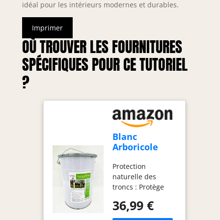
idéal pour les intérieurs modernes et durables.
Imprimer
OÙ TROUVER LES FOURNITURES
SPÉCIFIQUES POUR CE TUTORIEL
?
Blanc
Arboricole
Naturel – 5L –
Protection
Protection
naturelle des
Tronc Arbre –
troncs : Protège
À base de
efficacement les
Chaux en Pâte
36,99 €
arbres fruitiers et
– Prêt à
d’ornement contre
l’emploi –