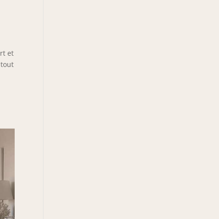
rt et
 tout