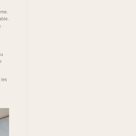
sme.
able.
s
du
e
 les