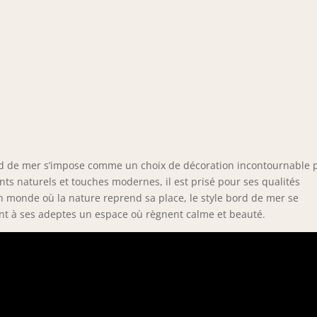
 bord de mer s’impose comme un choix de décoration incontournable 
nts naturels et touches modernes, il est prisé pour ses qualités
n monde où la nature reprend sa place, le style bord de mer se
ant à ses adeptes un espace où règnent calme et beauté.