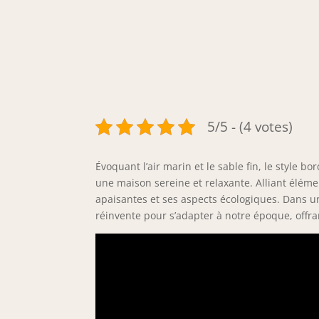
5/5 - (4 votes)
Évoquant l’air marin et le sable fin, le style
une maison sereine et relaxante. Alliant éléme
apaisantes et ses aspects écologiques. Dans u
réinvente pour s’adapter à notre époque, offr