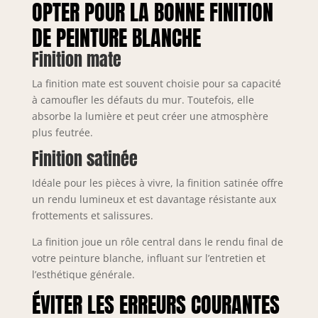
OPTER POUR LA BONNE FINITION
DE PEINTURE BLANCHE
Finition mate
La finition mate est souvent choisie pour sa capacité
à camoufler les défauts du mur. Toutefois, elle
absorbe la lumière et peut créer une atmosphère
plus feutrée.
Finition satinée
Idéale pour les pièces à vivre, la finition satinée offre
un rendu lumineux et est davantage résistante aux
frottements et salissures.
La finition joue un rôle central dans le rendu final de
votre peinture blanche, influant sur l’entretien et
l’esthétique générale.
ÉVITER LES ERREURS COURANTES