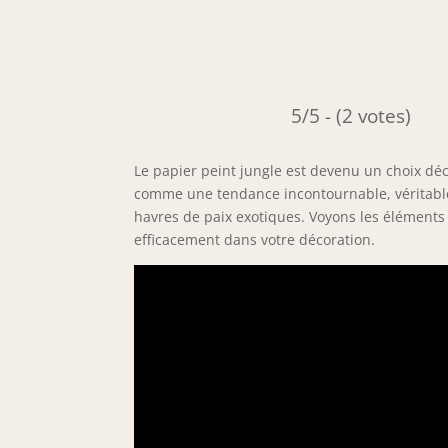
5/5 - (2 votes)
Le papier peint jungle est devenu un choix déc
comme une tendance incontournable, véritable i
havres de paix exotiques. Voyons les éléments c
efficacement dans votre décoration.