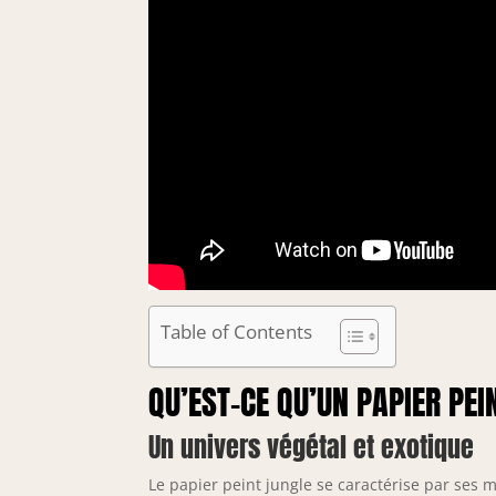
Table of Contents
QU’EST-CE QU’UN PAPIER PEI
Un univers végétal et exotique
Le papier peint jungle se caractérise par ses m