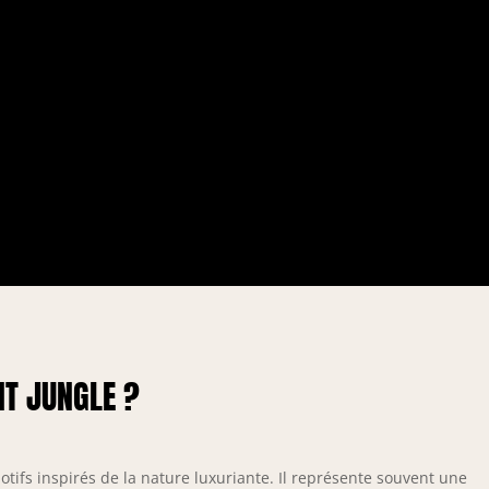
NT JUNGLE ?
otifs inspirés de la nature luxuriante. Il représente souvent une