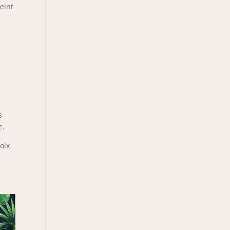
eint
s
e.
oix