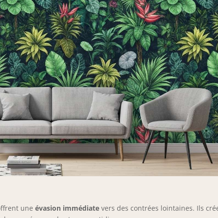
offrent une
évasion immédiate
vers des contrées lointaines. Ils cré