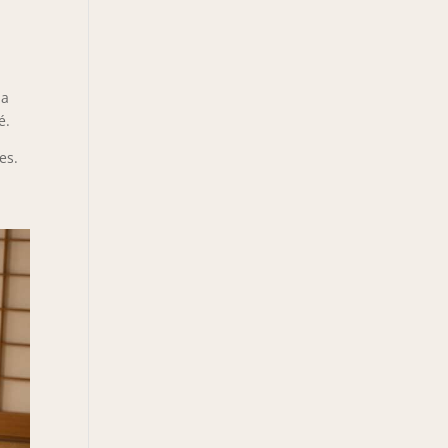
la
é.
es.