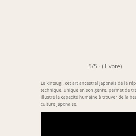
5/5 - (1 vote)
Le kintsugi, cet art ancestral japonais de la ré
technique, unique en son genre, permet de tr
illustre la capacité humaine à trouver de la 
culture japonaise.