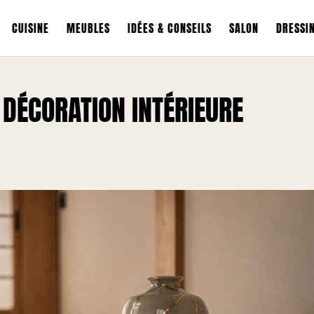
CUISINE
MEUBLES
IDÉES & CONSEILS
SALON
DRESSI
T DÉCORATION INTÉRIEURE