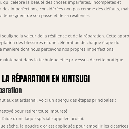
i, qui célèbre la beauté des choses imparfaites, incomplètes et
n des imperfections, considérées non pas comme des défauts, mai
i témoignent de son passé et de sa résilience.
ugi souligne la valeur de la résilience et de la réparation. Cette appr
ceptation des blessures et une célébration de chaque étape du
r la manière dont nous percevons nos propres imperfections.
maintenant dans la technique et le processus de cette pratique
 LA RÉPARATION EN KINTSUGI
paration
utieux et artisanal. Voici un aperçu des étapes principales :
nettoyé pour retirer toute impureté.
l’aide d’une laque spéciale appelée urushi.
aque sèche, la poudre d’or est appliquée pour embellir les cicatrices