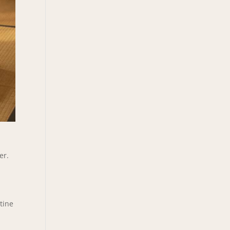
er.
tine