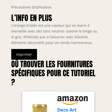
Précautions d’utilisation
L’INFO EN PLUS
L’orange brûlée est une couleur qui se marie à
merveille avec des tons neutres comme le beige ou
le gris. N’hésitez pas à l’associer avec d’autres
éléments décoratifs pour un rendu harmonieux.
Imprimer
OÙ TROUVER LES FOURNITURES
SPÉCIFIQUES POUR CE TUTORIEL
?
Deco Art