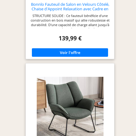
Bonnlo Fauteuil de Salon en Velours Côtelé,
Chaise d'Appoint Relaxation avec Cadre en
Bois, Siège Confortable pour Salon,
STRUCTURE SOLIDE : Ce fauteuil bénéficie d'une
Chambre, Terrasse, 65 x 80 x 78 cm (Orange)
construction en bois massif qui allie robustesse et
durabilité. D'une capacité de charge allant jusqu'à
150 kg, il garantit sécurité et stabilité, répondant
parfaitement aux exigences d'un usage
139,99 €
domestique intensif. MATÉRIAUX SOIGNÉS : Cette
chaise allie élégance et confort avec son
revêtement en velours côtelé et son rembourrage
en mousse haute densité. L'assise et le dossier
généreusement ouatés offrent un soutien optimal,
garantissant un usage prolongé dans un parfait
bien-être. STYLE RÉTRO-MODERNE : Inspiré du
design du milieu du siècle, ce fauteuil allie avec
harmonie le velours côtelé et le bois naturel. Son
élégance intemporelle s'intègre facilement à votre
décoration. POLYVALENT : Ce fauteuil au design
compact trouve sa place dans toutes les pièces :
salon, chambre, salle de jeu, ou balcon. Son
encombrement réduit et son style épuré
s'adaptent à tous les intérieurs pour une
harmonie décorative instantanée. MONTAGE
FACILE : Grâce à son manuel d'instruction clair et
ses pièces soigneusement numérotées,
l'assemblage de ce fauteuil est simple et rapide.
Vous profiterez de votre nouveau siège en
quelques étapes seulement, sans outils complexes.