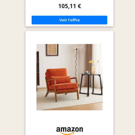
assure un soutien optimal du dos, idéal pour lire,
105,11 €
regarder la télévision ou simplement se détendre
pendant des heures sans fatigue Poche latérale
pratique : Équipé d’une poche latérale
fonctionnelle, ce fauteuil permet de garder à
portée de main la télécommande, votre
smartphone, un livre ou d’autres objets du
quotidien. Un détail intelligent qui allie confort,
praticité et rangement dans un espace réduit
Velours côtelé de qualité : Le revêtement en
velours côtelé de haute qualité est doux au
toucher, respirant et thermorégulateur, pour un
confort constant été comme hiver. Ce tissu élégant
apporte chaleur et raffinement à votre intérieur,
tout en restant agréable à l’usage Structure
robuste : Le fauteuil repose sur un châssis en fer
solide, garantissant stabilité et résistance même
après des années d’utilisation intensive. Conçu
pour durer, il allie solidité et sécurité, pour une
assise sûre et confortable Design élégant et
polyvalent : Avec ses lignes épurées et son look
intemporel, ce fauteuil s’intègre facilement dans
un salon, une chambre ou un bureau. Il allie
esthétique raffinée et praticité moderne, pour un
meuble décoratif et fonctionnel qui plaira à toute
la famille