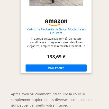
Ya-Home Fauteuils de Salon Moderne en
Lin, Vert
【Fauteuil de Style Moderne】Ce fauteuil
scandinave a un style innovant, des lignes
élégantes, simples et minimalistes formant un
siège enveloppant pour vous donner une
sensation plus confortable, une chaise chambre
138,69 €
très classique et moderne ! 【Coussin
Confortable】Le coussin de ce fauteuil chambre
est fabriqué en lin de haute qualité, douce,
confortable et respectueuse de la peau. Le
rembourrage intérieur est constitué d'une éponge
de haute densité et d'une grande élasticité,
donnant à votre corps une bonne sensation
d'enveloppement et de soutien, particulièrement
.
adaptée pour s'asseoir et déguster une tasse de
café ! 【Dossier et Accoudoirs Larges】Ce fauteuil
Après avoir vu comment introduire la couleur
salon relax est spécialement conçue avec un large
dossier et des accoudoirs pour former un siège
simplement, explorons les diverses combinaisons
enveloppant. Vous pouvez ainsi détendre votre
corps et vous appuyer sur le dossier et les
qui peuvent embellir votre intérieur.
accoudoirs pour profiter de votre temps libre !