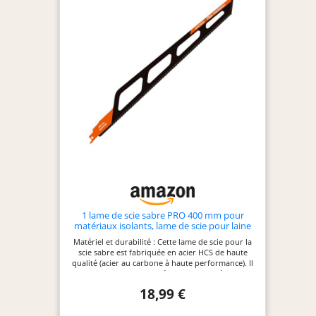
1 lame de scie sabre PRO 400 mm pour
matériaux isolants, lame de scie pour laine
minérale, tubes isolés, panneaux isolants et
Matériel et durabilité : Cette lame de scie pour la
matériaux souples, accessoires de scie pour
scie sabre est fabriquée en acier HCS de haute
travaux d'isolation
qualité (acier au carbone à haute performance). Il
garantit une longue durée de vie, une résistance
exceptionnelle et une performance de coupe
18,99 €
fiable, même avec des matériaux exigeants.
Optimisé pour les matériaux d'isolation :