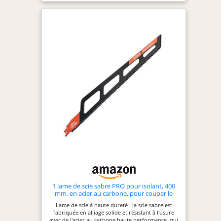
1 lame de scie sabre PRO pour isolant, 400
mm, en acier au carbone, pour couper le
carton, le caoutchouc, la moquette, le cuir, la
Lame de scie à haute dureté : la scie sabre est
mousse et les matériaux isolants en fibres
fabriquée en alliage solide et résistant à l'usure
avec de l'acier au carbone haute performance, qui