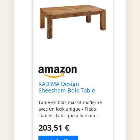
KADIMA Design
Sheesham Bois Table
Basse Solide Table Basse
Table en bois massif moderne
en Bois Massif 110 x 60
avec un look unique - Pieds
cm
stables. Fabriqué à la main -
Chaque article est unique et a
203,51 €
sa propre veinure. Étant donné
qu'il s'agit d'un produit naturel,