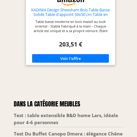
KADIMA Design Sheesham Bois Table Basse
Solide Table d'appoint 50x50 cm Table en
Bois Massif
Table basse moderne en bois massif au look
oriental - Stable Fabriqué à la main - Chaque
article est unique et a sa propre veinure. Étant
donné qu'il s'agit d'un produit naturel, des
variations de couleurs ou des irrégularités sont
203,51 €
possibles. Produit certifié FSC : fabriqué à partir
de sources responsables – Durabilité des
matériaux utilisés. Dimensions de la table basse :
largeur : 50 cm - hauteur : 45 cm - profondeur : 50
cm - autres dimensions : voir la description de
l'article.
DANS LA CATÉGORIE MEUBLES
Test : table extensible B&D home Lars, idéale
pour 4-6 personnes
Test Du Buffet Canopo Dmora : élégance Chêne