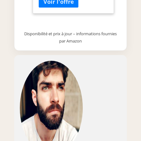
des variations de couleurs ou
des irrégularités sont possibles.
Produit certifié FSC : fabriqué à
partir de sources responsables
– Durabilité des matériaux
Disponibilité et prix à jour – informations fournies
utilisés. Dimensions de la table
par Amazon
en bois : largeur : 110 cm -
hauteur : 40 cm - profondeur :
60 cm - autres dimensions : voir
la description de l'article.