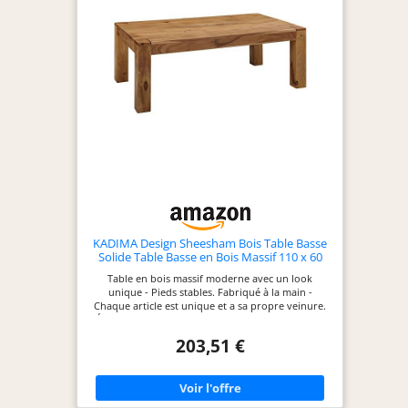
KADIMA Design Sheesham Bois Table Basse
Solide Table Basse en Bois Massif 110 x 60
cm
Table en bois massif moderne avec un look
unique - Pieds stables. Fabriqué à la main -
Chaque article est unique et a sa propre veinure.
Étant donné qu'il s'agit d'un produit naturel, des
variations de couleurs ou des irrégularités sont
203,51 €
possibles. Produit certifié FSC : fabriqué à partir
de sources responsables – Durabilité des
matériaux utilisés. Dimensions de la table en bois :
largeur : 110 cm - hauteur : 40 cm - profondeur :
60 cm - autres dimensions : voir la description de