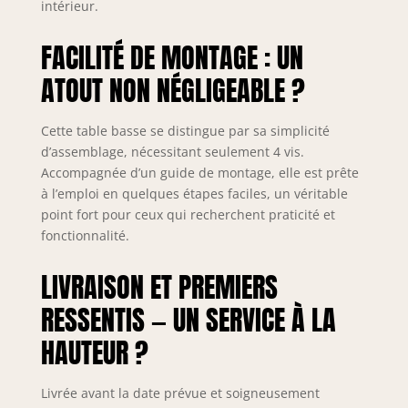
intérieur.
FACILITÉ DE MONTAGE : UN
ATOUT NON NÉGLIGEABLE ?
Cette table basse se distingue par sa simplicité
d’assemblage, nécessitant seulement 4 vis.
Accompagnée d’un guide de montage, elle est prête
à l’emploi en quelques étapes faciles, un véritable
point fort pour ceux qui recherchent praticité et
fonctionnalité.
LIVRAISON ET PREMIERS
RESSENTIS — UN SERVICE À LA
HAUTEUR ?
Livrée avant la date prévue et soigneusement