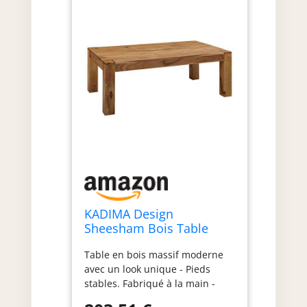
KADIMA Design
Sheesham Bois Table
Basse Solide Table Basse
Table en bois massif moderne
en Bois Massif 110 x 60
avec un look unique - Pieds
cm
stables. Fabriqué à la main -
Chaque article est unique et a