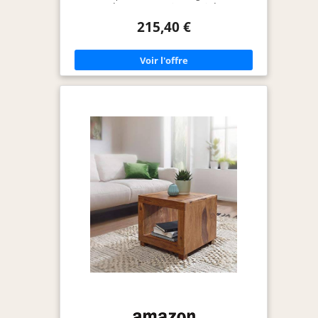
forme carrée avec compartiments – idéal pour les
magazines et télécommandes Fait à main – chaque
215,40 €
article est unique et a le son de blé. Parce qu'il est
fait main et est un produit naturel, il peut y avoir
des variations de couleur ou chocs . FSC produits
certifiés : de sources responsables – Durabilité
dans matériaux utilisés Matériau : bois massif
sheesham – Rosewood