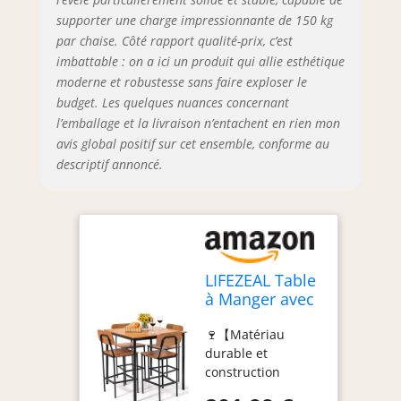
conviennent très
supporter une charge impressionnante de 150 kg
bien à un usage
par chaise. Côté rapport qualité-prix, c’est
familial. 🍷
imbattable : on a ici un produit qui allie esthétique
【Apparence
moderne et robustesse sans faire exploser le
simple】 Le design
budget. Les quelques nuances concernant
de cette vaisselle
l’emballage et la livraison n’entachent en rien mon
est moderne et
avis global positif sur cet ensemble, conforme au
simple, et le
design de couleur
descriptif annoncé.
avec grain de bois
convient au style
de décoration de la
plupart des pièces
et rend votre
maison plus belle.
LIFEZEAL Table
🍷【Multi-usage】
à Manger avec
Cet ensemble de
4 Chaises en
tables et de
🍷【Matériau
Métal et en
chaises est très
durable et
Bois
bien adapté pour
construction
une utilisation à la
robuste】La table