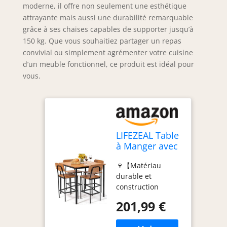
moderne, il offre non seulement une esthétique
attrayante mais aussi une durabilité remarquable
grâce à ses chaises capables de supporter jusqu’à
150 kg. Que vous souhaitiez partager un repas
convivial ou simplement agrémenter votre cuisine
d’un meuble fonctionnel, ce produit est idéal pour
vous.
LIFEZEAL Table
à Manger avec
4 Chaises en
🍷【Matériau
Métal et en
durable et
Bois
construction
robuste】La table
201,99 €
à manger avec 4
chaises est faite de