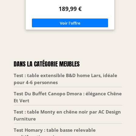
grâce à leur rembourrage et leur dossier haut
Structure table en MDF et partie centrale façon
189,99 €
chemin de table Le design raffiné et les lignes
épurées offrent une ambiance chaleureuse et cosy
à votre intérieur Dimensions chaise : L 48 x l 42 x
H 97 cm - Dimensions table : L 140 x l 80 x H 75 cm
DANS LA CATÉGORIE MEUBLES
Test : table extensible B&D home Lars, idéale
pour 4-6 personnes
Test Du Buffet Canopo Dmora : élégance Chêne
Et Vert
Test : table Monty en chêne noir par AC Design
Furniture
Test Homary : table basse relevable