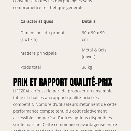
convenir à toutes les morphologies sans
avec grain de bois
compromettre l’esthétique générale.
convient au style
de décoration de la
Caractéristiques
Détails
plupart des pièces
et rend votre
Dimensions du produit
90 x 90 x 90
maison plus belle.
(L x l x h)
cm
🍷【Multi-usage】
Cet ensemble de
Métal & Bois
tables et de
Matière principale
(noyer)
chaises est très
bien adapté pour
Poids total
36 kg
une utilisation à la
maison, en
PRIX ET RAPPORT QUALITÉ-PRIX
particulier pour les
petites familles, ou
LIFEZEAL a réussi le pari de proposer un ensemble
pour une
table et chaises au rapport qualité-prix très
utilisation dans les
compétitif. Nombre d’utilisateurs s’étonnent de cette
restaurants et les
performance compte tenu du coût relativement
cafés.
accessible comparé à d’autres options disponibles
sur le marché. Cette combinaison avantageuse entre