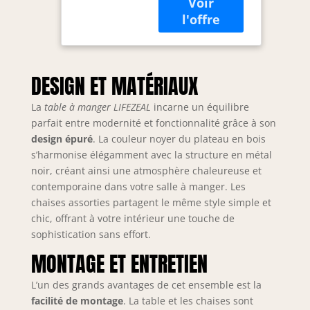
planches
artificielles, et le
cadre utilise des
tuyaux en fer pour
une durabilité et
une bonne
DESIGN ET MATÉRIAUX
stabilité. 🍷
【Excellents
La
table à manger LIFEZEAL
incarne un équilibre
détails】La chaise
parfait entre modernité et fonctionnalité grâce à son
a un dossier et une
design épuré
. La couleur noyer du plateau en bois
surface de
s’harmonise élégamment avec la structure en métal
rangement pour
noir, créant ainsi une atmosphère chaleureuse et
vos pieds, ce qui
contemporaine dans votre salle à manger. Les
vous rend très
chaises assorties partagent le même style simple et
confortable
chic, offrant à votre intérieur une touche de
lorsque vous êtes
sophistication sans effort.
assis. En outre, il y
a des coussinets
MONTAGE ET ENTRETIEN
antidérapants sous
tous les pieds pour
L’un des grands avantages de cet ensemble est la
rendre la table et
facilité de montage
. La table et les chaises sont
la chaise plus