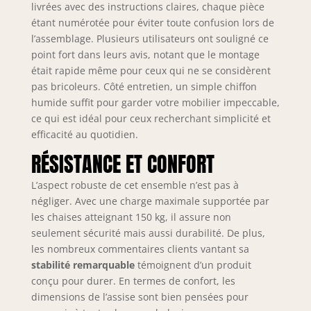
livrées avec des instructions claires, chaque pièce
stables. 🍷
étant numérotée pour éviter toute confusion lors de
【Convient pour
l’assemblage. Plusieurs utilisateurs ont souligné ce
une famille】Ce lot
point fort dans leurs avis, notant que le montage
de table comprend
était rapide même pour ceux qui ne se considèrent
une table carrée et
quatre chaises qui
pas bricoleurs. Côté entretien, un simple chiffon
répondent à la
humide suffit pour garder votre mobilier impeccable,
plupart des
ce qui est idéal pour ceux recherchant simplicité et
exigences de
efficacité au quotidien.
placement des
RÉSISTANCE ET CONFORT
aliments et de la
vaisselle et
L’aspect robuste de cet ensemble n’est pas à
conviennent très
négliger. Avec une charge maximale supportée par
bien à un usage
familial. 🍷
les chaises atteignant 150 kg, il assure non
【Apparence
seulement sécurité mais aussi durabilité. De plus,
simple】 Le design
les nombreux commentaires clients vantant sa
de cette vaisselle
stabilité remarquable
témoignent d’un produit
est moderne et
conçu pour durer. En termes de confort, les
simple, et le
dimensions de l’assise sont bien pensées pour
design de couleur