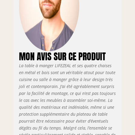
vos pieds, ce qui
vous rend très
confortable
lorsque vous êtes
assis. En outre, il y
a des coussinets
antidérapants sous
tous les pieds pour
rendre la table et
MON AVIS SUR CE PRODUIT
la chaise plus
stables. 🍷
La table à manger LIFEZEAL et ses quatre chaises
【Convient pour
en métal et bois sont un véritable atout pour toute
une famille】Ce lot
cuisine ou salle à manger grâce à leur design très
de table comprend
joli et contemporain. J’ai été agréablement surpris
une table carrée et
par la facilité de montage, ce qui n’est pas toujours
quatre chaises qui
le cas avec les meubles à assembler soi-même. La
répondent à la
qualité des matériaux est indéniable, même si une
plupart des
protection supplémentaire du plateau de table
exigences de
placement des
pourrait être nécessaire pour éviter d’éventuels
aliments et de la
dégâts au fil du temps. Malgré cela, l’ensemble se
vaisselle et
révèle particulièrement solide et stable, capable de