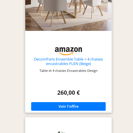
facile à nettoyer
avec un chiffon
humide.
★ENSEMBLE SALLE
À MANGER 4 PCS★
L'ensemble de
salle à manger
comprend une
table à manger
DecoInParis Ensemble Table + 4 chaises
rectangulaire, 2
encastrables FLEN (Beige)
tabourets et un
Table et 4 chaises Encastrables Design
banc, parfait pour
un repas familial.
Le plateau 150x80
cm peut accueillir
260,00 €
facilement des
plats délicieux et
de la vaisselle.