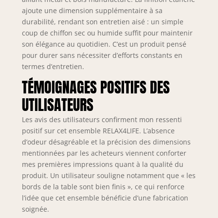
À MANGER 4 PCS★
ajoute une dimension supplémentaire à sa
L'ensemble de
durabilité, rendant son entretien aisé : un simple
salle à manger
comprend une
coup de chiffon sec ou humide suffit pour maintenir
table à manger
son élégance au quotidien. C’est un produit pensé
rectangulaire, 2
pour durer sans nécessiter d’efforts constants en
tabourets et un
termes d’entretien.
banc, parfait pour
TÉMOIGNAGES POSITIFS DES
un repas familial.
Le plateau 150x80
UTILISATEURS
cm peut accueillir
facilement des
Les avis des utilisateurs confirment mon ressenti
plats délicieux et
positif sur cet ensemble RELAX4LIFE. L’absence
de la vaisselle.
d’odeur désagréable et la précision des dimensions
mentionnées par les acheteurs viennent conforter
mes premières impressions quant à la qualité du
produit. Un utilisateur souligne notamment que « les
bords de la table sont bien finis », ce qui renforce
l’idée que cet ensemble bénéficie d’une fabrication
soignée.