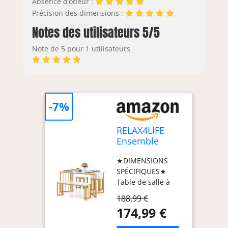
Absence d’odeur :
Précision des dimensions :
Notes des utilisateurs 5/5
Note de 5 pour 1 utilisateurs
-7%
RELAX4LIFE
Ensemble
Table et
★DIMENSIONS
Chaises 4 PCS,
SPÉCIFIQUES★
à Manger avec
Table de salle à
2 Tabourets et
manger de 150 x
Banc
188,99 €
80 x 75 cm, Banc
Encastrables,
174,99 €
de 110 x 35 x 45
Grain Marbre,
cm, Tabourets de
Cadre en Métal