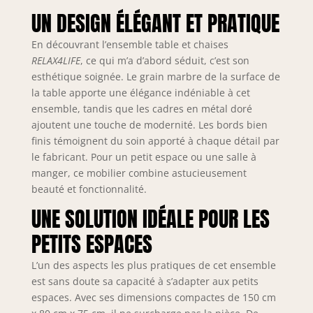
table à manger
UN DESIGN ÉLÉGANT ET PRATIQUE
pour maximiser
votre espace
En découvrant l’ensemble table et chaises
disponible. Cette
RELAX4LIFE
, ce qui m’a d’abord séduit, c’est son
table avec chaises
esthétique soignée. Le grain marbre de la surface de
s’intègra bien dans
la table apporte une élégance indéniable à cet
de petits espaces,
ensemble, tandis que les cadres en métal doré
des restaurants ou
ajoutent une touche de modernité. Les bords bien
des appartement.
finis témoignent du soin apporté à chaque détail par
★CONSTRUCTION
le fabricant. Pour un petit espace ou une salle à
ROBUSTE★La table
manger, ce mobilier combine astucieusement
et chaises sont
soutenu par une
beauté et fonctionnalité.
cadre solide
UNE SOLUTION IDÉALE POUR LES
métallique en
forme d’aile. Pour
PETITS ESPACES
s'adapter aux sols
irréguliers et éviter
L’un des aspects les plus pratiques de cet ensemble
les rayures,
est sans doute sa capacité à s’adapter aux petits
l’ensemble salle à
espaces. Avec ses dimensions compactes de 150 cm
manger est équipé