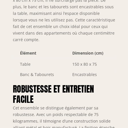
x 80 cm x 75 cm, il ne surcharge pas la pièce. De
de 2 repose-pieds
plus, le banc et les tabourets sont encastrables sous
réglables et de 4
la table, maximisant ainsi l’espace disponible
patins
lorsque vous ne les utilisez pas. Cette caractéristique
antidérapants.
fait de cet ensemble un choix idéal pour ceux qui
★DESIGN
ÉLÉGANT★ La
vivent dans des appartements où chaque centimètre
texture exquise en
carré compte.
faux marbre et la
finition laquée
Élément
Dimension (cm)
dorée se marient
parfaitement,
Table
150 x 80 x 75
ajoutant une
Banc & Tabourets
Encastrables
touche de luxe et
une esthétique
ROBUSTESSE ET ENTRETIEN
haut de gamme.
En plus, le surface
FACILE
imperméable est
facile à nettoyer
Cet ensemble se distingue également par sa
avec un chiffon
robustesse. Avec un poids respectable de 75
humide.
kilogrammes, il témoigne d’une construction solide
★ENSEMBLE SALLE
alliant métal et bois manufacturé. La finition étanche