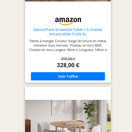
irréguliers et éviter
les rayures,
l’ensemble salle à
manger est équipé
DecoInParis Ensemble Table + 6 chaises
de 2 repose-pieds
encastrables FLEN XL
réglables et de 4
Tables à manger Couleur beige Structure en métal,
patins
imitation bois merisier. Plateau en bois MDF.
antidérapants.
Chaises en tissu Largeur 90cm x Longueur 140cm x
Profondeur 90cm x Hauteur 73cm
★DESIGN
395,00 €
ÉLÉGANT★ La
328,00 €
texture exquise en
faux marbre et la
finition laquée
dorée se marient
parfaitement,
ajoutant une
touche de luxe et
une esthétique
haut de gamme.
En plus, le surface
imperméable est