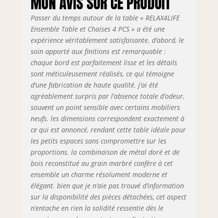
MON AVIS SUR CE PRODUIT
s'adapter aux sols
irréguliers et éviter
Passer du temps autour de la table « RELAX4LIFE
les rayures,
Ensemble Table et Chaises 4 PCS » a été une
l’ensemble salle à
expérience véritablement satisfaisante. d’abord, le
manger est équipé
soin apporté aux finitions est remarquable :
de 2 repose-pieds
chaque bord est parfaitement lisse et les détails
réglables et de 4
sont méticuleusement réalisés, ce qui témoigne
patins
d’une fabrication de haute qualité. j’ai été
antidérapants.
★DESIGN
agréablement surpris par l’absence totale d’odeur,
ÉLÉGANT★ La
souvent un point sensible avec certains mobiliers
texture exquise en
neufs. les dimensions correspondent exactement à
faux marbre et la
ce qui est annoncé, rendant cette table idéale pour
finition laquée
les petits espaces sans compromettre sur les
dorée se marient
proportions. la combinaison de métal doré et de
parfaitement,
bois reconstitué au grain marbré confère à cet
ajoutant une
ensemble un charme résolument moderne et
touche de luxe et
élégant. bien que je n’aie pas trouvé d’information
une esthétique
sur la disponibilité des pièces détachées, cet aspect
haut de gamme.
n’entache en rien la solidité ressentie dès le
En plus, le surface