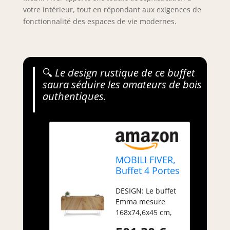
votre intérieur, tout en répondant aux exigences de
fonctionnalité des espaces de vie modernes.
🔍
Le design rustique de ce buffet
saura séduire les amateurs de bois
authentiques.
MOBILI FIVER,
Buffet 4 Portes
Emma, Bois
DESIGN: Le buffet
Rustique, avec
Emma mesure
Pieds Blancs,
168x74,6x45 cm,
168 cmx45
avec 4 portes au
cmx76.6 cm,