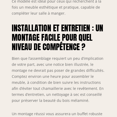
Ce modèle est idéal pour ceux qui recherchent à la
industrielle au
fois un meuble esthétique et pratique, capable de
meuble. Idéal
compléter leur salle à manger.
pour un usage
intérieur, le buffet
INSTALLATION ET ENTRETIEN : UN
allie robustesse et
élégance.
MONTAGE FACILE POUR QUEL
MONTAGE: Les
instructions et le
NIVEAU DE COMPÉTENCE ?
kit de quincaillerie
nécessaires au
Bien que l’assemblage requiert un peu d’implication
montage sont
inclus dans
de votre part, avec une notice bien illustrée, le
l'emballage. Le
montage ne devrait pas poser de grandes difficultés.
buffet peut être
Comptez environ une heure pour assembler le
assemblé en
meuble, à condition de bien suivre les instructions
environ une heure
afin d’éviter tout chamaillerie avec le revêtement. En
par deux
termes d’entretien, un nettoyage à sec est conseillé
personnes. Un
pour préserver la beauté du bois mélaminé.
tube métallique
central sous la
structure apporte
Un montage réussi vous assurera un buffet robuste