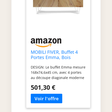
MOBILI FIVER, Buffet 4
Portes Emma, Bois
Rustique, avec Pieds
DESIGN: Le buffet Emma mesure
Blancs, 168 cmx45
168x74,6x45 cm, avec 4 portes
cmx76.6 cm, NF, Buffet
au découpe diagonale moderne
pour Salle à Manger et
et charnières réglables à
Salon, Made in Italy
501,30 €
fermeture douce. Les portes
sans poignées s'ouvrent par le
haut en tirant vers soi. Chaque
compartiment interne est
équipé d'une étagère fixe pour