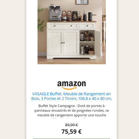
VASAGLE Buffet, Meuble de Rangement en
Bois, 3 Portes et 2 Tiroirs, 106.8 x 40 x 80 cm,
Blanc Nuage, Bahut pour Salon, Salle à
Buffet Style Campagne : Doté de portes à
Manger et Entrée, Collection Siren
panneaux encastrés et de poignées rondes, ce
LSC531WJ01
meuble de rangement apporte une touche
rustique élégante à votre intérieur tout en
89,99 €
dissimulant le désordre quotidien pour un espace
de vie harmonieux 3 Portes Et 2 Tiroirs : Mesurant
75,59 €
106.8 x 40 x 80 cm, ce bahut spacieux offre des
étagères réglables pour ranger vos objets hauts et