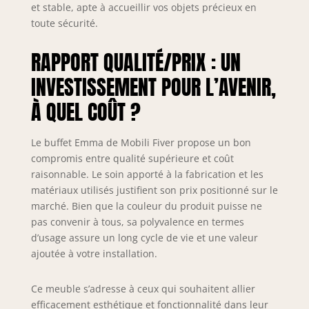
une stabilité et
et stable, apte à accueillir vos objets précieux en
une résistance
toute sécurité.
supplémentaires.
DESIGN ORIGINAL:
RAPPORT QUALITÉ/PRIX : UN
Le buffet Emma
est un design
INVESTISSEMENT POUR L’AVENIR,
original de Mobili
À QUEL COÛT ?
Fiver, fabriqué en
mélamine certifiée
FSC. Les matières
Le buffet Emma de Mobili Fiver propose un bon
premières
compromis entre qualité supérieure et coût
proviennent de
raisonnable. Le soin apporté à la fabrication et les
forêts gérées de
matériaux utilisés justifient son prix positionné sur le
manière
marché. Bien que la couleur du produit puisse ne
responsable ou de
pas convenir à tous, sa polyvalence en termes
matériaux
recyclés, offrant
d’usage assure un long cycle de vie et une valeur
une nouvelle vie à
ajoutée à votre installation.
ce qui existe déjà.
Transformez votre
Ce meuble s’adresse à ceux qui souhaitent allier
salle à manger ou
efficacement esthétique et fonctionnalité dans leur