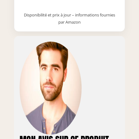
optimiser l'espace, et l'arrière
du meuble est fermé. Le dessus
Disponibilité et prix à jour – informations fournies
peut supporter jusqu'à 50 kg
par Amazon
répartis uniformément, tandis
que chaque étagère interne
supporte jusqu'à 25 kg. Les
autres produits présents sur les
images ne sont pas inclus.
MATÉRIAUX: Le buffet Emma est
fabriqué en mélamine de haute
qualité avec une surface
légèrement texturée. Les pieds
en métal plié en "V" laqué
époxy, épais de 6 mm, ajoutent
une touche industrielle au
meuble. Idéal pour un usage
intérieur, le buffet allie
robustesse et élégance.
MONTAGE: Les instructions et le
kit de quincaillerie nécessaires
au montage sont inclus dans