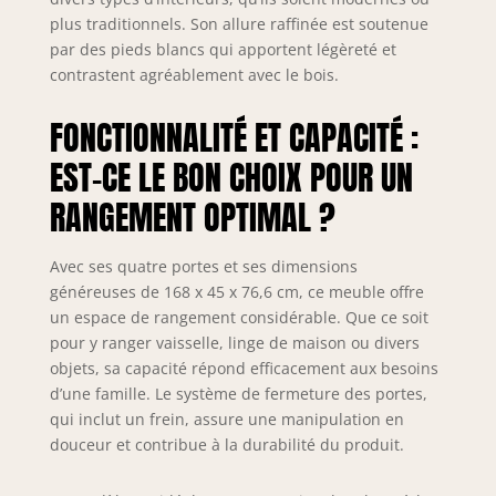
uniformément,
tandis que
plus traditionnels. Son allure raffinée est soutenue
chaque étagère
par des pieds blancs qui apportent légèreté et
interne supporte
contrastent agréablement avec le bois.
jusqu'à 25 kg. Les
autres produits
FONCTIONNALITÉ ET CAPACITÉ :
présents sur les
images ne sont
EST-CE LE BON CHOIX POUR UN
pas inclus.
RANGEMENT OPTIMAL ?
MATÉRIAUX: Le
buffet Emma est
fabriqué en
Avec ses quatre portes et ses dimensions
mélamine de
généreuses de 168 x 45 x 76,6 cm, ce meuble offre
haute qualité avec
un espace de rangement considérable. Que ce soit
une surface
pour y ranger vaisselle, linge de maison ou divers
légèrement
objets, sa capacité répond efficacement aux besoins
texturée. Les
d’une famille. Le système de fermeture des portes,
pieds en métal
plié en "V" laqué
qui inclut un frein, assure une manipulation en
époxy, épais de 6
douceur et contribue à la durabilité du produit.
mm, ajoutent une
touche