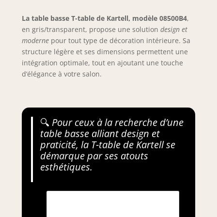
La table basse T-table de Kartell, modèle 08500B4
,
en gris/transparent, propose une solution
design et
moderne
pour tout type de décoration intérieure. Sa
structure légère et ses dimensions permettent une
intégration optimale, tout en ajoutant une touche
d’élégance à votre salon.
🔍
Pour ceux à la recherche d’une
table basse alliant design et
praticité, la T-table de Kartell se
démarque par ses atouts
esthétiques.