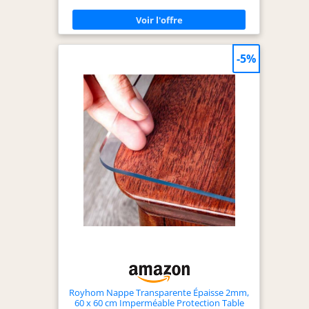
transparente et des bords polis, adaptée à tous les
styles de décor. Plateau de Table Durable - Dessus
de table en verre trempé robuste, résistant à la
chaleur et aux chocs, pour une utilisation longue
durée dans la salle à manger, la cuisine, le salon
-5%
ou comme bureau. Polyvalent - Dessus de table de
remplacement universel, convient comme verre
de table basse, table de salle à manger, table de
chevet ou projets meuble DIY. Installation Facile -
Plateau de table meuble sans montage, il suffit de
poser la plaque de verre trempé avec les
coussinets antidérapants inclus, prêt à l'emploi en
quelques secondes, sans outils ni perçage.
Royhom Nappe Transparente Épaisse 2mm,
60 x 60 cm Imperméable Protection Table