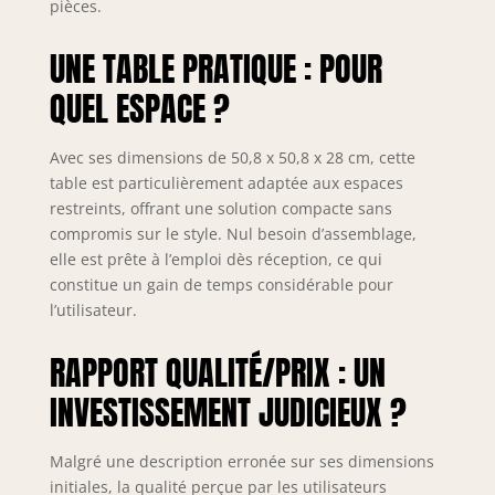
pièces.
UNE TABLE PRATIQUE : POUR
QUEL ESPACE ?
Avec ses dimensions de 50,8 x 50,8 x 28 cm, cette
table est particulièrement adaptée aux espaces
restreints, offrant une solution compacte sans
compromis sur le style. Nul besoin d’assemblage,
elle est prête à l’emploi dès réception, ce qui
constitue un gain de temps considérable pour
l’utilisateur.
RAPPORT QUALITÉ/PRIX : UN
INVESTISSEMENT JUDICIEUX ?
Malgré une description erronée sur ses dimensions
initiales, la qualité perçue par les utilisateurs