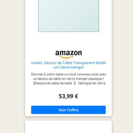
vidaXL Dessus de Table Transparent 60x60
cm Verre trempé
Donnez à votre table un tout nouveau look avec
ce dessus de table en verre trempé classique !
【Dessus de table durable :】 fabriqué en verre
trempé, le dessus de la table basse est durable et
peut être utilisé à long terme. 【Applications
53,99 €
larges :】 le dessus de table en verre trempé est
idéal pour les tables de salle à manger, les tables
basses, les tables de jardin, etc. Il peut également
être utilisé pour garder votre table existante
propre et sans égratignures. 【Design simple et
clair :】 avec un design simple et clair, le dessus de
la table à manger conviendra à n'importe quel
espace de vie de votre maison. Couleur :
transparent;Matériau : verre trempé;Dimensions :