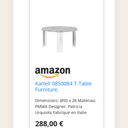
Kartell 08500B4 T-Table
Furniture,
Gris/Transparent, 60 x 60
Dimensions: Ø50 x 28 Matériau:
x 28 cm
PMMA Designer: Patricia
Urquiola Fabriqué en Italie
Outdoor
288,00 €