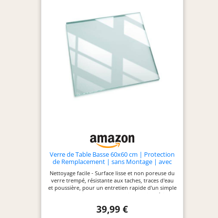
60 x 60 cm (L x H)
Verre de Table Basse 60x60 cm | Protection
de Remplacement | sans Montage | avec
Coussinets Antidérapants | Bords Polis |
Nettoyage facile - Surface lisse et non poreuse du
Surface Lisse | pour Salle à Manger, Salon,
verre trempé, résistante aux taches, traces d'eau
Cuisine - Transparent
et poussière, pour un entretien rapide d'un simple
coup de chiffon, sans effort ni produit spécial.
Protecteur & Stylé - Plaque de sécurité en verre
39,99 €
trempé qui protège vos meubles des rayures et de
l'usure quotidienne, avec une finition