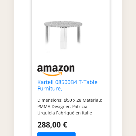
Kartell 08500B4 T-Table
Furniture,
Gris/Transparent, 60 x 60
Dimensions: Ø50 x 28 Matériau:
x 28 cm
PMMA Designer: Patricia
Urquiola Fabriqué en Italie
Outdoor
288,00 €