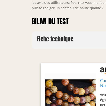
lég
les avis des utilisateurs. Pourriez-vous me fo
évi
puisse rédiger un contenu de haute qualité ?
une
s'e
BILAN DU TEST
raf
bij
déc
tem
Fiche technique
pou
per
leu
con
pou
per
abe
cha
Ca
pro
Na
boi
Vr
exi
Veu
Ma
hum
éga
per