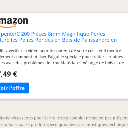
rpenterC 200 Pièces 8mm Magnifique Perles
turelles Polies Rondes en Bois de Palissandre en
ac Pour la Fabrication de Bijoux DIY Bricolage à la
illez vérifier la vidéo pour le contenu de votre colis, et il montre
in Artisanat
lement comment utiliser l'aiguille spéciale pour traiter certaines
les avec des problèmes de trou Matériau : mélange de bois et de
stique. Si vous n'avez aucune idée de choisir quel type de bois,
,49 €
 perles mélangées de plus de 210 perles en bois différent avec
lques perles en plastique blanc décorées sont le meilleur choix
r vous Taille des perles : diamètre de 8 mm Nombre de pièces :
s de 210 perles au total Accessoires supplémentaires : plus de 10
les en bois, cordons élastiques d'environ 2 mètres, une aiguille
ciale pour les perles ayant des problèmes de trou, certaines
les décoratives en bois y compris des perles gourou et des perles
rois trous pour se connecter avec des breloques, et une boîte de
tions nécessaires pour écrire le test complet ne soient pas présent
gement en plastique amovible Parfum : ces perles ont toutes un
es détails sur le produit spécifique, des caractéristiques technique