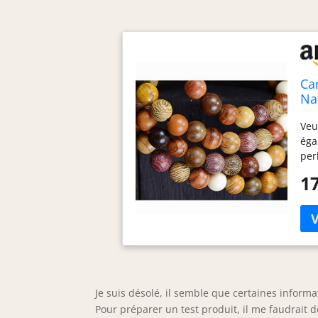
Ca
Na
Vr
Veu
Ma
éga
per
pla
17
ces
que
pou
plu
per
spé
per
à t
Je suis désolé, il semble que certaines informa
ran
Pour préparer un test produit, il me faudrait d