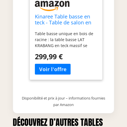
Kinaree Table basse en
teck - Table de salon en
bois massif avec forme
Table basse unique en bois de
unique et veinure au look
racine : la table basse LAT
rustique naturel
KRABANG en teck massif se
distingue par son grain naturel
299,99 €
et sa construction robuste – un
véritable accroche-regard dans
chaque salon. Pièce unique
fabriquée à la main : chaque
table est fabriquée
individuellement à partir de
bois de racine de teck, ce qui
Disponibilité et prix à jour – informations fournies
rend chaque forme et grain
par Amazon
uniques – aucune table ne
ressemble à une autre. Aspect
original : le grain unique du
DÉCOUVREZ D’AUTRES TABLES
bois de racine offre un aspect