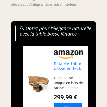
pièce peut s’intégrer dans votre intérieur.
🔍
Optez pour l’élégance naturelle
avec la table basse Kinaree.
Kinaree Table
basse en teck -
Table de salon
Table basse
en bois massif
unique en bois de
avec forme
racine : la table
unique et
basse LAT
veinure au
299,99 €
KRABANG en teck
look rustique
massif se
naturel