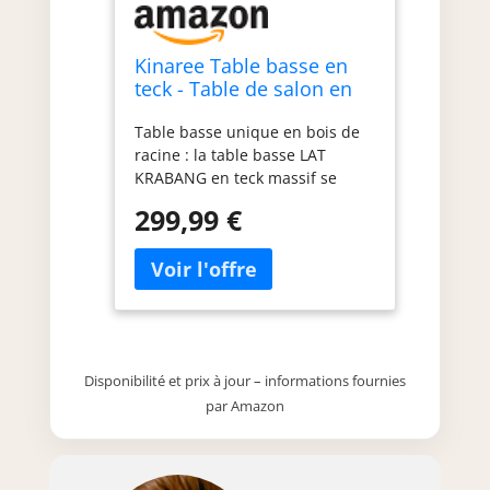
Kinaree Table basse en
teck - Table de salon en
bois massif avec forme
Table basse unique en bois de
unique et veinure au look
racine : la table basse LAT
rustique naturel
KRABANG en teck massif se
distingue par son grain naturel
299,99 €
et sa construction robuste – un
véritable accroche-regard dans
chaque salon. Pièce unique
fabriquée à la main : chaque
table est fabriquée
individuellement à partir de
bois de racine de teck, ce qui
Disponibilité et prix à jour – informations fournies
rend chaque forme et grain
par Amazon
uniques – aucune table ne
ressemble à une autre. Aspect
original : le grain unique du
bois de racine offre un aspect