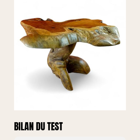
nos bois sont
séchés en
chambre, mais en
tant que matériau
vivant, le bois
massif continue
de réagir aux
changements
climatiques. Il
peut y avoir des
fissures de
tension, surtout
pendant la saison
de chauffage.
Cette propriété
naturelle confère
à chaque pièce
son caractère
unique. Ceux qui
BILAN DU TEST
préfèrent une
surface
impeccable