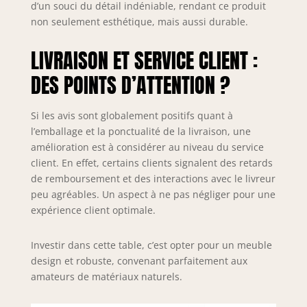
d’un souci du détail indéniable, rendant ce produit
KRABANG dégage
tout simplement
non seulement esthétique, mais aussi durable.
un charme
exotique partout
LIVRAISON ET SERVICE CLIENT :
Dimensions
DES POINTS D’ATTENTION ?
parfaites : avec
environ 45-50 x
70-80 x 60-70 cm
Si les avis sont globalement positifs quant à
(H x l x P), cette
l’emballage et la ponctualité de la livraison, une
table basse
amélioration est à considérer au niveau du service
unique s'adapte à
client. En effet, certains clients signalent des retards
de nombreux
de remboursement et des interactions avec le livreur
espaces de vie
tout en offrant
peu agréables. Un aspect à ne pas négliger pour une
suffisamment
expérience client optimale.
d'espace pour les
éléments
Investir dans cette table, c’est opter pour un meuble
décoratifs et les
design et robuste, convenant parfaitement aux
soirées
amateurs de matériaux naturels.
confortables.
Matériau naturel :