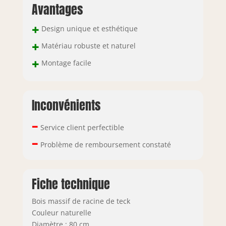
Avantages
doivent utiliser
des matériaux tels
+
Design unique et esthétique
que le plastique,
le bois lamellé ou
+
Matériau robuste et naturel
le aggloméré
+
pressé.
Montage facile
Inconvénients
–
Service client perfectible
–
Problème de remboursement constaté
Fiche technique
Bois massif de racine de teck
Couleur naturelle
Diamètre : 80 cm